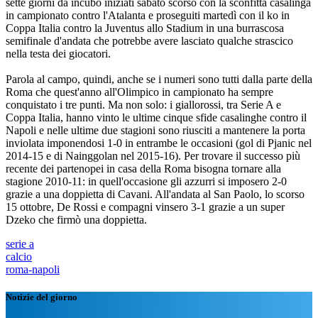
sette giorni da incubo iniziati sabato scorso con la sconfitta casalinga
in campionato contro l'Atalanta e proseguiti martedì con il ko in
Coppa Italia contro la Juventus allo Stadium in una burrascosa
semifinale d'andata che potrebbe avere lasciato qualche strascico
nella testa dei giocatori.
Parola al campo, quindi, anche se i numeri sono tutti dalla parte della
Roma che quest'anno all'Olimpico in campionato ha sempre
conquistato i tre punti. Ma non solo: i giallorossi, tra Serie A e
Coppa Italia, hanno vinto le ultime cinque sfide casalinghe contro il
Napoli e nelle ultime due stagioni sono riusciti a mantenere la porta
inviolata imponendosi 1-0 in entrambe le occasioni (gol di Pjanic nel
2014-15 e di Nainggolan nel 2015-16). Per trovare il successo più
recente dei partenopei in casa della Roma bisogna tornare alla
stagione 2010-11: in quell'occasione gli azzurri si imposero 2-0
grazie a una doppietta di Cavani. All'andata al San Paolo, lo scorso
15 ottobre, De Rossi e compagni vinsero 3-1 grazie a un super
Dzeko che firmò una doppietta.
serie a
calcio
roma-napoli
Notizie del giorno