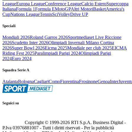
League
Europa League
Conference League
Calcio Estero
Supercoppa
Italiana
Formula 1
Formula E
MotoGP
Altri Motori
Basket
America's
Cup
Nations League
Tennis
Sci
Volley
Drive UP
Speciali
Mondiali 2026
Roland Garros 2026
Sportmediaset Live Riccione
2026
Scudetto Inter 2026
Olimpiadi Invernali Milano Cortina
2026
Super Bowl 2026
Eicma 2025
Mondiale per club 2025
EICMA
Riding Fest 2025
Paralimpiadi Parigi 2024
Olimpiadi Parigi
2024
Euro 2024
Squadra Serie A
Atalanta
Bologna
Cagliari
Como
Fiorentina
Frosinone
Genoa
Inter
Juvent
Seguici su
Copyright © 1999-
2026
RTI S.p.A. Business Digital -
P.Iva 03976881007 - Tutti i diritti riservati - Per la pubblicità