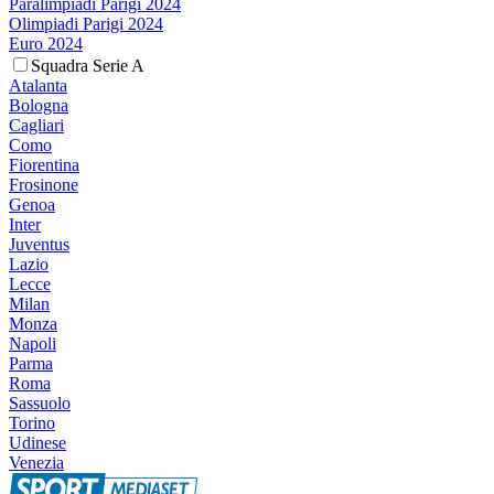
Paralimpiadi Parigi 2024
Olimpiadi Parigi 2024
Euro 2024
Squadra Serie A
Atalanta
Bologna
Cagliari
Como
Fiorentina
Frosinone
Genoa
Inter
Juventus
Lazio
Lecce
Milan
Monza
Napoli
Parma
Roma
Sassuolo
Torino
Udinese
Venezia