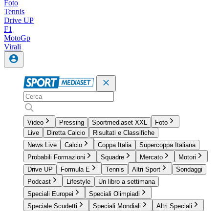
Foto
Tennis
Drive UP
F1
MotoGp
Virali
Video
Pressing
Sportmediaset XXL
Foto
Live
Diretta Calcio
Risultati e Classifiche
News Live
Calcio
Coppa Italia
Supercoppa Italiana
Probabili Formazioni
Squadre
Mercato
Motori
Drive UP
Formula E
Tennis
Altri Sport
Sondaggi
Podcast
Lifestyle
Un libro a settimana
Speciali Europei
Speciali Olimpiadi
Speciale Scudetti
Speciali Mondiali
Altri Speciali