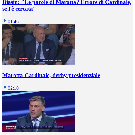
Biasin: "Le parole di Marotta? Errore di Cardinale,
se l'è cercata"
01:46
Marotta-Cardinale, derby presidenziale
02:10