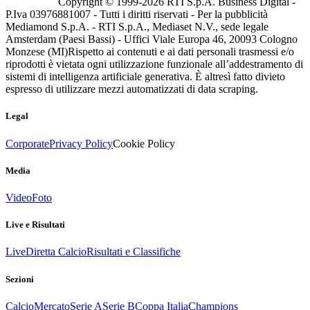
Copyright © 1999-
2026
RTI S.p.A. Business Digital -
P.Iva 03976881007 - Tutti i diritti riservati - Per la pubblicità
Mediamond S.p.A. - RTI S.p.A., Mediaset N.V., sede legale
Amsterdam (Paesi Bassi) - Uffici Viale Europa 46, 20093 Cologno
Monzese (MI)
Rispetto ai contenuti e ai dati personali trasmessi e/o
riprodotti è vietata ogni utilizzazione funzionale all’addestramento di
sistemi di intelligenza artificiale generativa. È altresì fatto divieto
espresso di utilizzare mezzi automatizzati di data scraping.
Legal
Corporate
Privacy Policy
Cookie Policy
Media
Video
Foto
Live e Risultati
Live
Diretta Calcio
Risultati e Classifiche
Sezioni
Calcio
Mercato
Serie A
Serie B
Coppa Italia
Champions