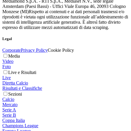
Mediamond S.p.A. - RTI S.p.A., Mediaset N.V., sede legale
Amsterdam (Paesi Bassi) - Uffici Viale Europa 46, 20093 Cologno
Monzese (MI)
Rispetto ai contenuti e ai dati personali trasmessi e/o
riprodotti è vietata ogni utilizzazione funzionale all’addestramento di
sistemi di intelligenza artificiale generativa. È altresì fatto divieto
espresso di utilizzare mezzi automatizzati di data scraping.
Legal
Corporate
Privacy Policy
Cookie Policy
Media
Video
Foto
Live e Risultati
Live
Diretta Calcio
Risultati e Classifiche
Sezioni
Calcio
Mercato
Serie A
Serie B
Coppa Italia
Champions League
Europa League