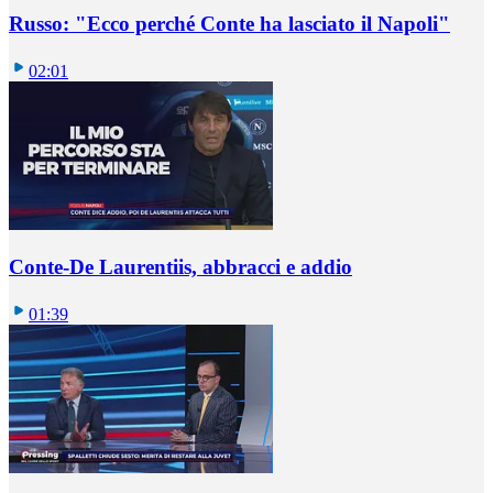
Russo: "Ecco perché Conte ha lasciato il Napoli"
02:01
Conte-De Laurentiis, abbracci e addio
01:39