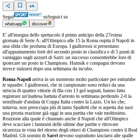
Segui
su
Seguici su
whatsapp
discover
E' all'insegna dello spettacolo il primo anticipo della 27esima
giornata di Serie A: all'Olimpico alle 15 la Roma ospita il Napoli in
una sfida che profuma di Europa. I giallorossi si presentano
all'appuntamento forti del secondo posto in classifica e di 5 punti di
vantaggio sugli azzurri di Sarri: un successo consentirebbe loro di
ipotecare un posto in Champions. Hamsik e compagni devono
invece rialzarsi dopo una settimana da incubo.
Roma-Napoli
arriva in un momento molto particolare per entrambe
le squadre. I giallorossi, che in campionato sono reduci da una
striscia di quattro vittorie di fila con 13 gol segnati, hanno fatto
registrare un'inattesa battuta d'arresto in settimana perdendo 2-0 la
semifinale d'andata di Coppa Italia contro la Lazio. Un ko che,
tuttavia, non preoccupa più di tanto Spalletti che si aspetta dai suoi
una pronta reazione già oggi in una partita che vale moltissimo.
Reazione alla quale è chiamato anche il Napoli che all'Olimpico
deve scacciare i fantasmi delle ultime due partite e ritrovare
sicurezza in vista del ritorno degli ottavi di Champions contro il Real
Madrid. Gli uomini di
Sarri
devono soprattutto lasciarsi alle spalle