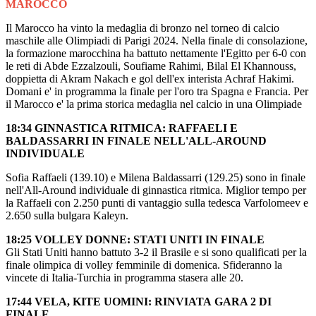
MAROCCO
Il Marocco ha vinto la medaglia di bronzo nel torneo di calcio
maschile alle Olimpiadi di Parigi 2024. Nella finale di consolazione,
la formazione marocchina ha battuto nettamente l'Egitto per 6-0 con
le reti di Abde Ezzalzouli, Soufiame Rahimi, Bilal El Khannouss,
doppietta di Akram Nakach e gol dell'ex interista Achraf Hakimi.
Domani e' in programma la finale per l'oro tra Spagna e Francia. Per
il Marocco e' la prima storica medaglia nel calcio in una Olimpiade
18:34 GINNASTICA RITMICA: RAFFAELI E
BALDASSARRI IN FINALE NELL'ALL-AROUND
INDIVIDUALE
Sofia Raffaeli (139.10) e Milena Baldassarri (129.25) sono in finale
nell'All-Around individuale di ginnastica ritmica. Miglior tempo per
la Raffaeli con 2.250 punti di vantaggio sulla tedesca Varfolomeev e
2.650 sulla bulgara Kaleyn.
18:25 VOLLEY DONNE: STATI UNITI IN FINALE
Gli Stati Uniti hanno battuto 3-2 il Brasile e si sono qualificati per la
finale olimpica di volley femminile di domenica. Sfideranno la
vincete di Italia-Turchia in programma stasera alle 20.
17:44 VELA, KITE UOMINI: RINVIATA GARA 2 DI
FINALE