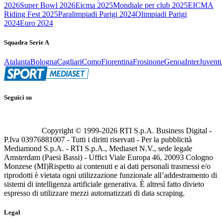
2026
Super Bowl 2026
Eicma 2025
Mondiale per club 2025
EICMA
Riding Fest 2025
Paralimpiadi Parigi 2024
Olimpiadi Parigi
2024
Euro 2024
Squadra Serie A
Atalanta
Bologna
Cagliari
Como
Fiorentina
Frosinone
Genoa
Inter
Juvent
Seguici su
Copyright © 1999-
2026
RTI S.p.A. Business Digital -
P.Iva 03976881007 - Tutti i diritti riservati - Per la pubblicità
Mediamond S.p.A. - RTI S.p.A., Mediaset N.V., sede legale
Amsterdam (Paesi Bassi) - Uffici Viale Europa 46, 20093 Cologno
Monzese (MI)
Rispetto ai contenuti e ai dati personali trasmessi e/o
riprodotti è vietata ogni utilizzazione funzionale all’addestramento di
sistemi di intelligenza artificiale generativa. È altresì fatto divieto
espresso di utilizzare mezzi automatizzati di data scraping.
Legal