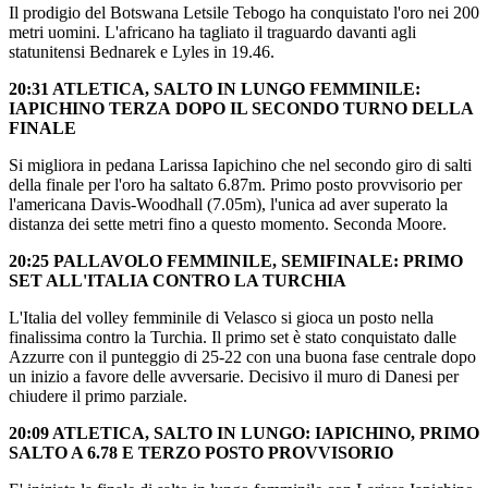
Il prodigio del Botswana Letsile Tebogo ha conquistato l'oro nei 200
metri uomini. L'africano ha tagliato il traguardo davanti agli
statunitensi Bednarek e Lyles in 19.46.
20:31 ATLETICA, SALTO IN LUNGO FEMMINILE:
IAPICHINO TERZA DOPO IL SECONDO TURNO DELLA
FINALE
Si migliora in pedana Larissa Iapichino che nel secondo giro di salti
della finale per l'oro ha saltato 6.87m. Primo posto provvisorio per
l'americana Davis-Woodhall (7.05m), l'unica ad aver superato la
distanza dei sette metri fino a questo momento. Seconda Moore.
20:25 PALLAVOLO FEMMINILE, SEMIFINALE: PRIMO
SET ALL'ITALIA CONTRO LA TURCHIA
L'Italia del volley femminile di Velasco si gioca un posto nella
finalissima contro la Turchia. Il primo set è stato conquistato dalle
Azzurre con il punteggio di 25-22 con una buona fase centrale dopo
un inizio a favore delle avversarie. Decisivo il muro di Danesi per
chiudere il primo parziale.
20:09 ATLETICA, SALTO IN LUNGO: IAPICHINO, PRIMO
SALTO A 6.78 E TERZO POSTO PROVVISORIO