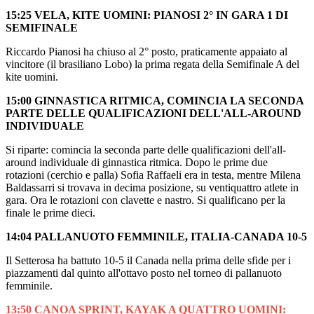
15:25 VELA, KITE UOMINI: PIANOSI 2° IN GARA 1 DI
SEMIFINALE
Riccardo Pianosi ha chiuso al 2° posto, praticamente appaiato al
vincitore (il brasiliano Lobo) la prima regata della Semifinale A del
kite uomini.
15:00 GINNASTICA RITMICA, COMINCIA LA SECONDA
PARTE DELLE QUALIFICAZIONI DELL'ALL-AROUND
INDIVIDUALE
Si riparte: comincia la seconda parte delle qualificazioni dell'all-
around individuale di ginnastica ritmica. Dopo le prime due
rotazioni (cerchio e palla) Sofia Raffaeli era in testa, mentre Milena
Baldassarri si trovava in decima posizione, su ventiquattro atlete in
gara. Ora le rotazioni con clavette e nastro. Si qualificano per la
finale le prime dieci.
14:04 PALLANUOTO FEMMINILE, ITALIA-CANADA 10-5
Il Setterosa ha battuto 10-5 il Canada nella prima delle sfide per i
piazzamenti dal quinto all'ottavo posto nel torneo di pallanuoto
femminile.
13:50 CANOA SPRINT, KAYAK A QUATTRO UOMINI: