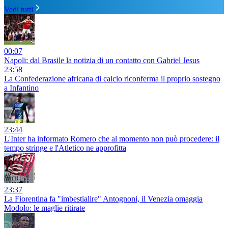
Vedi tutti
00:07
Napoli: dal Brasile la notizia di un contatto con Gabriel Jesus
23:58
La Confederazione africana di calcio riconferma il proprio sostegno
a Infantino
23:44
L'Inter ha informato Romero che al momento non può procedere: il
tempo stringe e l'Atletico ne approfitta
23:37
La Fiorentina fa "imbestialire" Antognoni, il Venezia omaggia
Modolo: le maglie ritirate