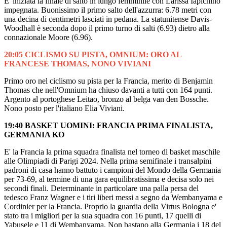
E' iniziata la finale di salto in lungo femminile con Larissa Iapichino
impegnata. Buonissimo il primo salto dell'azzurra: 6.78 metri con
una decina di centimetri lasciati in pedana. La statunitense Davis-
Woodhall è seconda dopo il primo turno di salti (6.93) dietro alla
connazionale Moore (6.96).
20:05 CICLISMO SU PISTA, OMNIUM: ORO AL
FRANCESE THOMAS, NONO VIVIANI
Primo oro nel ciclismo su pista per la Francia, merito di Benjamin
Thomas che nell'Omnium ha chiuso davanti a tutti con 164 punti.
Argento al portoghese Leitao, bronzo al belga van den Bossche.
Nono posto per l'italiano Elia Viviani.
19:40 BASKET UOMINI: FRANCIA PRIMA FINALISTA,
GERMANIA KO
E' la Francia la prima squadra finalista nel torneo di basket maschile
alle Olimpiadi di Parigi 2024. Nella prima semifinale i transalpini
padroni di casa hanno battuto i campioni del Mondo della Germania
per 73-69, al termine di una gara equilibratissima e decisa solo nei
secondi finali. Determinante in particolare una palla persa del
tedesco Franz Wagner e i tiri liberi messi a segno da Wembanyama e
Cordinier per la Francia. Proprio la guardia della Virtus Bologna e'
stato tra i migliori per la sua squadra con 16 punti, 17 quelli di
Yabusele e 11 di Wembanyama. Non bastano alla Germania i 18 del