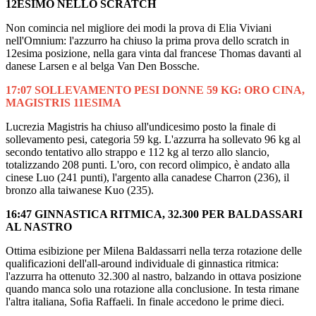
12ESIMO NELLO SCRATCH
Non comincia nel migliore dei modi la prova di Elia Viviani
nell'Omnium: l'azzurro ha chiuso la prima prova dello scratch in
12esima posizione, nella gara vinta dal francese Thomas davanti al
danese Larsen e al belga Van Den Bossche.
17:07 SOLLEVAMENTO PESI DONNE 59 KG: ORO CINA,
MAGISTRIS 11ESIMA
Lucrezia Magistris ha chiuso all'undicesimo posto la finale di
sollevamento pesi, categoria 59 kg. L'azzurra ha sollevato 96 kg al
secondo tentativo allo strappo e 112 kg al terzo allo slancio,
totalizzando 208 punti. L'oro, con record olimpico, è andato alla
cinese Luo (241 punti), l'argento alla canadese Charron (236), il
bronzo alla taiwanese Kuo (235).
16:47 GINNASTICA RITMICA, 32.300 PER BALDASSARI
AL NASTRO
Ottima esibizione per Milena Baldassarri nella terza rotazione delle
qualificazioni dell'all-around individuale di ginnastica ritmica:
l'azzurra ha ottenuto 32.300 al nastro, balzando in ottava posizione
quando manca solo una rotazione alla conclusione. In testa rimane
l'altra italiana, Sofia Raffaeli. In finale accedono le prime dieci.