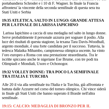
portabandiera Schroder e i 10 di F. Wagner. In finale la Francia
affrontera' la vincente della seconda semifinale di questa sera tra
Stati Uniti e Serbia
19:35 ATLETICA, SALTO IN LUNGO: GRANDE ATTESA
PER LA FINALE DI LARISSA IAPICHINO
Larissa Iapichino a caccia di una medaglia nel salto in lungo donne.
Serve probabilmente il personale azzurra per sognare il podio. Alla
luce dei risultati di questa stagione, la texana Tara Davis-Woodhall,
argento mondiale, è una forte candidata per il successo. Tuttavia, la
tedesca Malaika Mihambo, campionessa olimpica uscente, ha vinto
l’oro europeo a Roma con una prestazione straordinaria. Tra le
iscritte spiccano anche le nigeriane Ese Brume, con tre podi tra
Olimpiadi e Mondiali, Usoro e Ochonogor.
19:32 VOLLEY DONNE: TRA POCO LA SEMIFINALE
TRA ITALIA E TURCHIA
Alle 20 il via alla semifinale tra l'Italia e la Turchia, già affrontata e
battuta dalle Azzurre nel corso del torneo olimpico. Chi vince siderà
in finale gli Stati Uniti che hanno superato il Brasile nell'altra
semifinale.
19:15: CALCIO: MEDAGLIA DI BRONZO PER IL