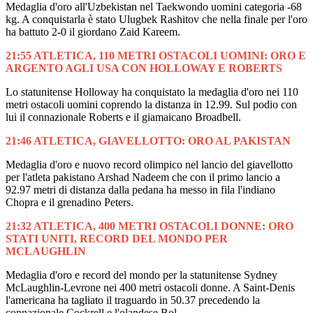
Medaglia d'oro all'Uzbekistan nel Taekwondo uomini categoria -68
kg. A conquistarla è stato Ulugbek Rashitov che nella finale per l'oro
ha battuto 2-0 il giordano Zaid Kareem.
21:55 ATLETICA, 110 METRI OSTACOLI UOMINI: ORO E
ARGENTO AGLI USA CON HOLLOWAY E ROBERTS
Lo statunitense Holloway ha conquistato la medaglia d'oro nei 110
metri ostacoli uomini coprendo la distanza in 12.99. Sul podio con
lui il connazionale Roberts e il giamaicano Broadbell.
21:46 ATLETICA, GIAVELLOTTO: ORO AL PAKISTAN
Medaglia d'oro e nuovo record olimpico nel lancio del giavellotto
per l'atleta pakistano Arshad Nadeem che con il primo lancio a
92.97 metri di distanza dalla pedana ha messo in fila l'indiano
Chopra e il grenadino Peters.
21:32 ATLETICA, 400 METRI OSTACOLI DONNE: ORO
STATI UNITI, RECORD DEL MONDO PER
MCLAUGHLIN
Medaglia d'oro e record del mondo per la statunitense Sydney
McLaughlin-Levrone nei 400 metri ostacoli donne. A Saint-Denis
l'americana ha tagliato il traguardo in 50.37 precedendo la
connazionale Cockrell e l'olandese Bol.