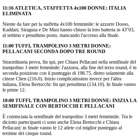
11:16 ATLETICA, STAFFETTA 4x100 DONNE: ITALIA
ELIMINATA
Niente da fare per la staffetta 4x100 femminile: le azzurre Dosso,
Kaddari, Siragusa e De Masi hanno chiuso la loro batteria in 43''03,
al settimo e penultimo posto, mancando l'accesso alla finale.
11:00 TUFFI, TRAMPOLINO 3 METRI DONNE:
PELLACANI SECONDA DOPO TRE ROUND
Straordinaria prova, fin qui, per Chiara Pellacani nella semifinale del
trampolino 3 metri femminile: l'azzurra, alla fine del terzo round, è in
seconda posizione con il punteggio di 198.75, dietro solamente alla
cinese Chen (216.0). Inizio complicatissimo invece per l'altra
italiana, Elena Bertocchi: fin qui penultima (134.10). In finale vanno
le prime 12.
10:00 TUFFI, TRAMPOLINO 3 METRI DONNE: INIZIA LA
SEMIFINALE CON BERTOCCHI E PELLACANI
È cominciata la semifinale del trampolino 3 metri femminile. Tra le
diciotto partecipanti ci sono anche Elena Bertocchi e Chiara
Pellacani: in finale vanno le 12 atlete col miglior punteggio al
termine dei cinque round.