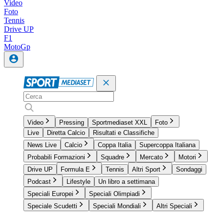
Video
Foto
Tennis
Drive UP
F1
MotoGp
Video
Pressing
Sportmediaset XXL
Foto
Live
Diretta Calcio
Risultati e Classifiche
News Live
Calcio
Coppa Italia
Supercoppa Italiana
Probabili Formazioni
Squadre
Mercato
Motori
Drive UP
Formula E
Tennis
Altri Sport
Sondaggi
Podcast
Lifestyle
Un libro a settimana
Speciali Europei
Speciali Olimpiadi
Speciale Scudetti
Speciali Mondiali
Altri Speciali