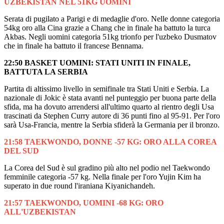
UZBEKISTAN NEL 51KG UOMINI
Serata di pugilato a Parigi e di medaglie d'oro. Nelle donne categoria
54kg oro alla Cina grazie a Chang che in finale ha battuto la turca
Akbas. Negli uomini categoria 51kg trionfo per l'uzbeko Dusmatov
che in finale ha battuto il francese Bennama.
22:50 BASKET UOMINI: STATI UNITI IN FINALE,
BATTUTA LA SERBIA
Partita di altissimo livello in semifinale tra Stati Uniti e Serbia. La
nazionale di Jokic è stata avanti nel punteggio per buona parte della
sfida, ma ha dovuto arrendersi all'ultimo quarto al rientro degli Usa
trascinati da Stephen Curry autore di 36 punti fino al 95-91. Per l'oro
sarà Usa-Francia, mentre la Serbia sfiderà la Germania per il bronzo.
21:58 TAEKWONDO, DONNE -57 KG: ORO ALLA COREA
DEL SUD
La Corea del Sud è sul gradino più alto nel podio nel Taekwondo
femminile categoria -57 kg. Nella finale per l'oro Yujin Kim ha
superato in due round l'iraniana Kiyanichandeh.
21:57 TAEKWONDO, UOMINI -68 KG: ORO
ALL'UZBEKISTAN