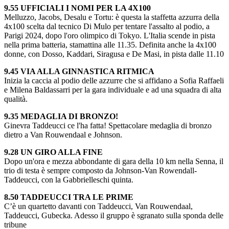
9.55 UFFICIALI I NOMI PER LA 4X100
Melluzzo, Jacobs, Desalu e Tortu: è questa la staffetta azzurra della
4x100 scelta dal tecnico Di Mulo per tentare l'assalto al podio, a
Parigi 2024, dopo l'oro olimpico di Tokyo. L'Italia scende in pista
nella prima batteria, stamattina alle 11.35. Definita anche la 4x100
donne, con Dosso, Kaddari, Siragusa e De Masi, in pista dalle 11.10
9.45 VIA ALLA GINNASTICA RITMICA
Inizia la caccia al podio delle azzurre che si affidano a Sofia Raffaeli
e Milena Baldassarri per la gara individuale e ad una squadra di alta
qualità.
9.35 MEDAGLIA DI BRONZO!
Ginevra Taddeucci ce l'ha fatta! Spettacolare medaglia di bronzo
dietro a Van Rouwendaal e Johnson.
9.28 UN GIRO ALLA FINE
Dopo un'ora e mezza abbondante di gara della 10 km nella Senna, il
trio di testa è sempre composto da Johnson-Van Rowendall-
Taddeucci, con la Gabbrielleschi quinta.
8.50 TADDEUCCI TRA LE PRIME
C’è un quartetto davanti con Taddeucci, Van Rouwendaal,
Taddeucci, Gubecka. Adesso il gruppo è sgranato sulla sponda delle
tribune