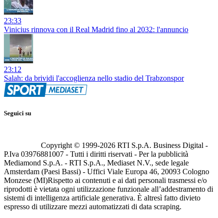
23:33
Vinicius rinnova con il Real Madrid fino al 2032: l'annuncio
23:12
Salah: da brividi l'accoglienza nello stadio del Trabzonspor
Seguici su
Copyright © 1999-
2026
RTI S.p.A. Business Digital -
P.Iva 03976881007 - Tutti i diritti riservati - Per la pubblicità
Mediamond S.p.A. - RTI S.p.A., Mediaset N.V., sede legale
Amsterdam (Paesi Bassi) - Uffici Viale Europa 46, 20093 Cologno
Monzese (MI)
Rispetto ai contenuti e ai dati personali trasmessi e/o
riprodotti è vietata ogni utilizzazione funzionale all’addestramento di
sistemi di intelligenza artificiale generativa. È altresì fatto divieto
espresso di utilizzare mezzi automatizzati di data scraping.