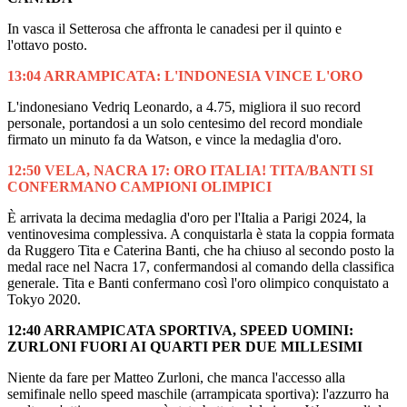
In vasca il Setterosa che affronta le canadesi per il quinto e
l'ottavo posto.
13:04 ARRAMPICATA: L'INDONESIA VINCE L'ORO
L'indonesiano Vedriq Leonardo, a 4.75, migliora il suo record
personale, portandosi a un solo centesimo del record mondiale
firmato un minuto fa da Watson, e vince la medaglia d'oro.
12:50 VELA, NACRA 17: ORO ITALIA! TITA/BANTI SI
CONFERMANO CAMPIONI OLIMPICI
È arrivata la decima medaglia d'oro per l'Italia a Parigi 2024, la
ventinovesima complessiva. A conquistarla è stata la coppia formata
da Ruggero Tita e Caterina Banti, che ha chiuso al secondo posto la
medal race nel Nacra 17, confermandosi al comando della classifica
generale. Tita e Banti confermano così l'oro olimpico conquistato a
Tokyo 2020.
12:40 ARRAMPICATA SPORTIVA, SPEED UOMINI:
ZURLONI FUORI AI QUARTI PER DUE MILLESIMI
Niente da fare per Matteo Zurloni, che manca l'accesso alla
semifinale nello speed maschile (arrampicata sportiva): l'azzurro ha