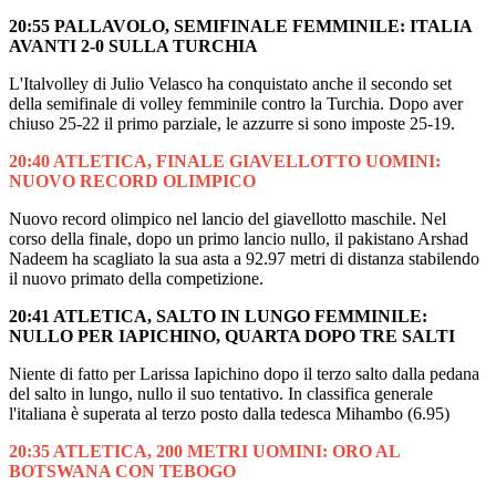
20:55 PALLAVOLO, SEMIFINALE FEMMINILE: ITALIA
AVANTI 2-0 SULLA TURCHIA
L'Italvolley di Julio Velasco ha conquistato anche il secondo set
della semifinale di volley femminile contro la Turchia. Dopo aver
chiuso 25-22 il primo parziale, le azzurre si sono imposte 25-19.
20:40 ATLETICA, FINALE GIAVELLOTTO UOMINI:
NUOVO RECORD OLIMPICO
Nuovo record olimpico nel lancio del giavellotto maschile. Nel
corso della finale, dopo un primo lancio nullo, il pakistano Arshad
Nadeem ha scagliato la sua asta a 92.97 metri di distanza stabilendo
il nuovo primato della competizione.
20:41 ATLETICA, SALTO IN LUNGO FEMMINILE:
NULLO PER IAPICHINO, QUARTA DOPO TRE SALTI
Niente di fatto per Larissa Iapichino dopo il terzo salto dalla pedana
del salto in lungo, nullo il suo tentativo. In classifica generale
l'italiana è superata al terzo posto dalla tedesca Mihambo (6.95)
20:35 ATLETICA, 200 METRI UOMINI: ORO AL
BOTSWANA CON TEBOGO