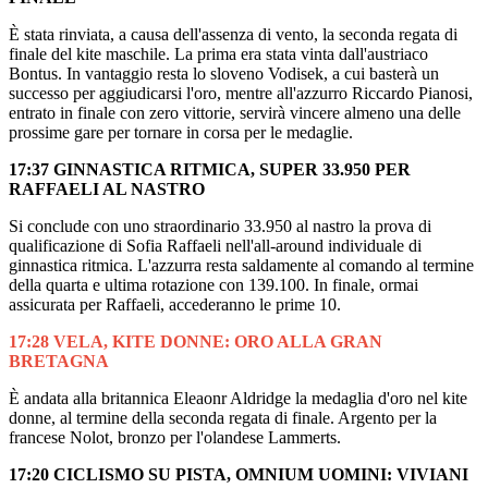
È stata rinviata, a causa dell'assenza di vento, la seconda regata di
finale del kite maschile. La prima era stata vinta dall'austriaco
Bontus. In vantaggio resta lo sloveno Vodisek, a cui basterà un
successo per aggiudicarsi l'oro, mentre all'azzurro Riccardo Pianosi,
entrato in finale con zero vittorie, servirà vincere almeno una delle
prossime gare per tornare in corsa per le medaglie.
17:37 GINNASTICA RITMICA, SUPER 33.950 PER
RAFFAELI AL NASTRO
Si conclude con uno straordinario 33.950 al nastro la prova di
qualificazione di Sofia Raffaeli nell'all-around individuale di
ginnastica ritmica. L'azzurra resta saldamente al comando al termine
della quarta e ultima rotazione con 139.100. In finale, ormai
assicurata per Raffaeli, accederanno le prime 10.
17:28 VELA, KITE DONNE: ORO ALLA GRAN
BRETAGNA
È andata alla britannica Eleaonr Aldridge la medaglia d'oro nel kite
donne, al termine della seconda regata di finale. Argento per la
francese Nolot, bronzo per l'olandese Lammerts.
17:20 CICLISMO SU PISTA, OMNIUM UOMINI: VIVIANI