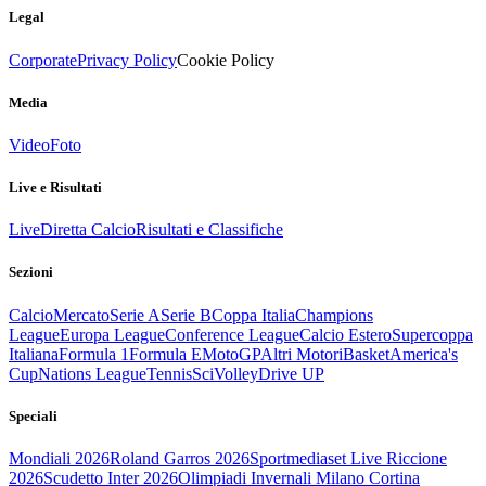
Legal
Corporate
Privacy Policy
Cookie Policy
Media
Video
Foto
Live e Risultati
Live
Diretta Calcio
Risultati e Classifiche
Sezioni
Calcio
Mercato
Serie A
Serie B
Coppa Italia
Champions
League
Europa League
Conference League
Calcio Estero
Supercoppa
Italiana
Formula 1
Formula E
MotoGP
Altri Motori
Basket
America's
Cup
Nations League
Tennis
Sci
Volley
Drive UP
Speciali
Mondiali 2026
Roland Garros 2026
Sportmediaset Live Riccione
2026
Scudetto Inter 2026
Olimpiadi Invernali Milano Cortina