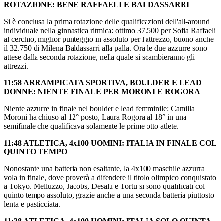
ROTAZIONE: BENE RAFFAELI E BALDASSARRI
Si è conclusa la prima rotazione delle qualificazioni dell'all-around
individuale nella ginnastica ritmica: ottimo 37.500 per Sofia Raffaeli
al cerchio, miglior punteggio in assoluto per l'attrezzo, buono anche
il 32.750 di Milena Baldassarri alla palla. Ora le due azzurre sono
attese dalla seconda rotazione, nella quale si scambieranno gli
attrezzi.
11:58 ARRAMPICATA SPORTIVA, BOULDER E LEAD
DONNE: NIENTE FINALE PER MORONI E ROGORA
Niente azzurre in finale nel boulder e lead femminile: Camilla
Moroni ha chiuso al 12° posto, Laura Rogora al 18° in una
semifinale che qualificava solamente le prime otto atlete.
11:48 ATLETICA, 4x100 UOMINI: ITALIA IN FINALE COL
QUINTO TEMPO
Nonostante una batteria non esaltante, la 4x100 maschile azzurra
vola in finale, dove proverà a difendere il titolo olimpico conquistato
a Tokyo. Melluzzo, Jacobs, Desalu e Tortu si sono qualificati col
quinto tempo assoluto, grazie anche a una seconda batteria piuttosto
lenta e pasticciata.
11:38 ATLETICA, 4x100 UOMINI: ITALIA SOLO QUINTA