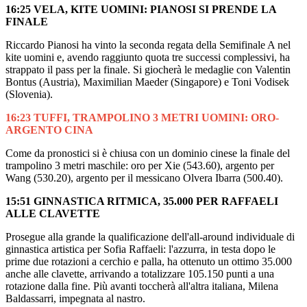
16:25 VELA, KITE UOMINI: PIANOSI SI PRENDE LA
FINALE
Riccardo Pianosi ha vinto la seconda regata della Semifinale A nel
kite uomini e, avendo raggiunto quota tre successi complessivi, ha
strappato il pass per la finale. Si giocherà le medaglie con Valentin
Bontus (Austria), Maximilian Maeder (Singapore) e Toni Vodisek
(Slovenia).
16:23 TUFFI, TRAMPOLINO 3 METRI UOMINI: ORO-
ARGENTO CINA
Come da pronostici si è chiusa con un dominio cinese la finale del
trampolino 3 metri maschile: oro per Xie (543.60), argento per
Wang (530.20), argento per il messicano Olvera Ibarra (500.40).
15:51 GINNASTICA RITMICA, 35.000 PER RAFFAELI
ALLE CLAVETTE
Prosegue alla grande la qualificazione dell'all-around individuale di
ginnastica artistica per Sofia Raffaeli: l'azzurra, in testa dopo le
prime due rotazioni a cerchio e palla, ha ottenuto un ottimo 35.000
anche alle clavette, arrivando a totalizzare 105.150 punti a una
rotazione dalla fine. Più avanti toccherà all'altra italiana, Milena
Baldassarri, impegnata al nastro.