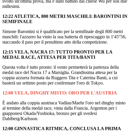
svolto un'ottima prova, ma è stato battuto dal cinese Wu per soli due
millesimi.
12:22 ATLETICA, 800 METRI MASCHILI: BARONTINI IN
SEMIFINALE
Simone Barontini si è qualificato per la semifinale degli 800 metri
maschili: l'azzurro ha vinto la sua batteria di ripescaggio in 1'45''56,
staccando il pass per il penultimo atto della competizione.
12:15 VELA, NACRA 17: TUTTO PRONTO PER LA
MEDAL RACE, ATTESA PER TITA/BANTI
Questa volta è tutto pronto: il vento permetterà la partenza della
medal race del Nacra 17 a Marsiglia. Grandissima attesa per la
coppia azzurra formata da Ruggero Tita e Caterina Banti, a cui
basterà un settimo posto per confermare l'oro di Tokyo.
12:08 VELA, DINGHY MISTO: ORO PER L'AUSTRIA
È andato alla coppia austriaca Vadlau/Maehr l'oro nel dinghy misto
al termine della medal race, vinta dalla Francia. Argenton per i
giapponesi Okada/Yoshioka, bronzo per gli svedesi
Dahlberg/Karlsson.
12:00 GINNASTICA RITMICA, CONCLUSA LA PRIMA