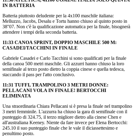
IN BATTERIA
Batteria piuttosto deludente per la 4x100 maschile italiana:
Melluzzo, Jacobs, Desalu e Tortu hanno chiuso al quinto posto in
38''07. Non c'è la qualificazione automatica per la finale, bisognerà
attendere i tempi della seconda batteria.
11:33 CANOA SPRINT, DOPPIO MASCHILE 500 M:
CASADEI/TACCHINI IN FINALE
Gabriele Casadei e Carlo Tacchini si sono qualificati per la finale
della canoa 500 metri maschile. Gli azzurri hanno chiuso la loro
semifinale al terzo posto dietro la coppia cinese e quella tedesca,
staccando il pass per l'atto conclusivo.
11:31 TUFFI, TRAMPOLINO 3 METRI DONNE:
PELLACANI VOLA IN FINALE! BERTOCCHI
ELIMINATA
Una straordinaria Chiara Pellacani si è presa la finale nel trampolino
3 metri femminile. L'azzurra ha chiuso la gara di semifinale con il
punteggio di 324.75, il terzo migliore dietro alla cinese Chen e
all'australiana Keeney. Niente da fare invece per Elena Bertocchi:
245.10 il suo punteggio finale che le vale il diciassettesimo e
penultimo posto.