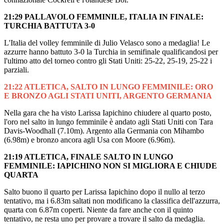
21:29 PALLAVOLO FEMMINILE, ITALIA IN FINALE:
TURCHIA BATTUTA 3-0
L'Italia del volley femminile di Julio Velasco sono a medaglia! Le
azzurre hanno battuto 3-0 la Turchia in semifinale qualificandosi per
l'ultimo atto del torneo contro gli Stati Uniti: 25-22, 25-19, 25-22 i
parziali.
21:22 ATLETICA, SALTO IN LUNGO FEMMINILE: ORO
E BRONZO AGLI STATI UNITI, ARGENTO GERMANIA
Nella gara che ha visto Larissa Iapichino chiudere al quarto posto,
l'oro nel salto in lungo femminile è andato agli Stati Uniti con Tara
Davis-Woodhall (7.10m). Argento alla Germania con Mihambo
(6.98m) e bronzo ancora agli Usa con Moore (6.96m).
21:19 ATLETICA, FINALE SALTO IN LUNGO
FEMMINILE: IAPICHINO NON SI MIGLIORA E CHIUDE
QUARTA
Salto buono il quarto per Larissa Iapichino dopo il nullo al terzo
tentativo, ma i 6.83m saltati non modificano la classifica dell'azzurra,
quarta con 6.87m coperti. Niente da fare anche con il quinto
tentativo, ne resta uno per provare a trovare il salto da medaglia.