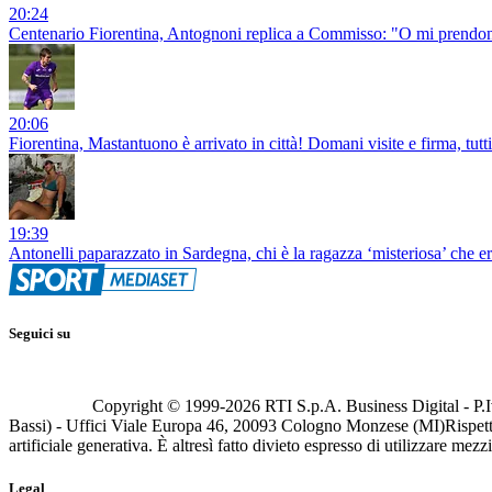
20:24
Centenario Fiorentina, Antognoni replica a Commisso: "O mi prendono
20:06
Fiorentina, Mastantuono è arrivato in città! Domani visite e firma, tutti 
19:39
Antonelli paparazzato in Sardegna, chi è la ragazza ‘misteriosa’ che er
Seguici su
Copyright © 1999-
2026
RTI S.p.A. Business Digital - P.I
Bassi) - Uffici Viale Europa 46, 20093 Cologno Monzese (MI)
Rispett
artificiale generativa. È altresì fatto divieto espresso di utilizzare mez
Legal