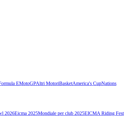
Formula E
MotoGP
Altri Motori
Basket
America's Cup
Nations
wl 2026
Eicma 2025
Mondiale per club 2025
EICMA Riding Fest