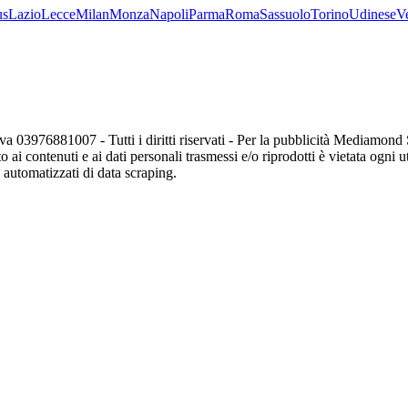
us
Lazio
Lecce
Milan
Monza
Napoli
Parma
Roma
Sassuolo
Torino
Udinese
V
va 03976881007 - Tutti i diritti riservati - Per la pubblicità Mediamon
o ai contenuti e ai dati personali trasmessi e/o riprodotti è vietata ogni 
zi automatizzati di data scraping.