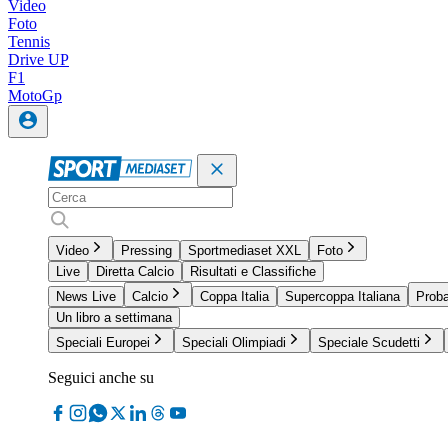
Video
Foto
Tennis
Drive UP
F1
MotoGp
Video
Pressing
Sportmediaset XXL
Foto
Live
Diretta Calcio
Risultati e Classifiche
News Live
Calcio
Coppa Italia
Supercoppa Italiana
Proba
Un libro a settimana
Speciali Europei
Speciali Olimpiadi
Speciale Scudetti
Seguici anche su