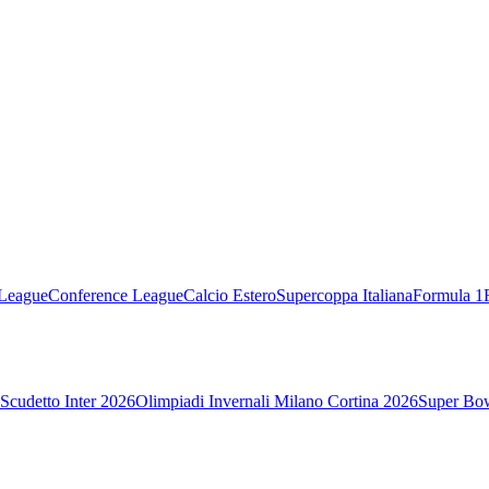
League
Conference League
Calcio Estero
Supercoppa Italiana
Formula 1
Scudetto Inter 2026
Olimpiadi Invernali Milano Cortina 2026
Super Bo