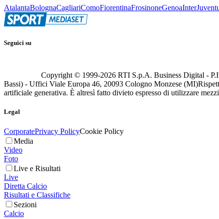
Atalanta
Bologna
Cagliari
Como
Fiorentina
Frosinone
Genoa
Inter
Juvent
Seguici su
Copyright © 1999-
2026
RTI S.p.A. Business Digital - P.I
Bassi) - Uffici Viale Europa 46, 20093 Cologno Monzese (MI)
Rispett
artificiale generativa. È altresì fatto divieto espresso di utilizzare mez
Legal
Corporate
Privacy Policy
Cookie Policy
Media
Video
Foto
Live e Risultati
Live
Diretta Calcio
Risultati e Classifiche
Sezioni
Calcio