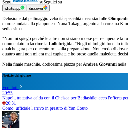
Segui
su
Seguici su
whatsapp
discover
Delusione dal pattinaggio velocità specialità mass start alle
Olimpiadi
d'oro è andata alla giapponese Nana Takagi, argento alla coreana Ki
sedicesima.
"Non mi spiego perché le altre non si siano mosse per recuperare la fu
commentato in lacrime la
Lollobrigida
. "Negli ultimi giri ho dato t
qualche gara per concentrarmi sulla preparazione. Non credo di dover di
quattro anni non mi era mai capitata e ho preso quella maledetta decis
Nella finale maschile, dodicesima piazza per
Andrea Giovanni
nella 
Notizie del giorno
Vedi tutti
20:55
Napoli, trattativa calda con il Chelsea per Badiashile: ecco l'offerta per
20:31
Como, ufficiale l'arrivo in prestito di Yan Couto