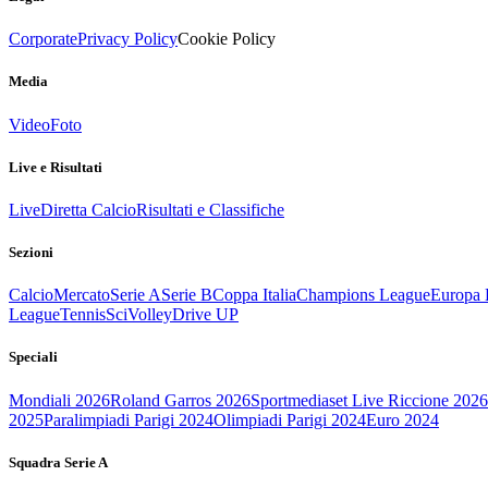
Corporate
Privacy Policy
Cookie Policy
Media
Video
Foto
Live e Risultati
Live
Diretta Calcio
Risultati e Classifiche
Sezioni
Calcio
Mercato
Serie A
Serie B
Coppa Italia
Champions League
Europa 
League
Tennis
Sci
Volley
Drive UP
Speciali
Mondiali 2026
Roland Garros 2026
Sportmediaset Live Riccione 2026
2025
Paralimpiadi Parigi 2024
Olimpiadi Parigi 2024
Euro 2024
Squadra Serie A