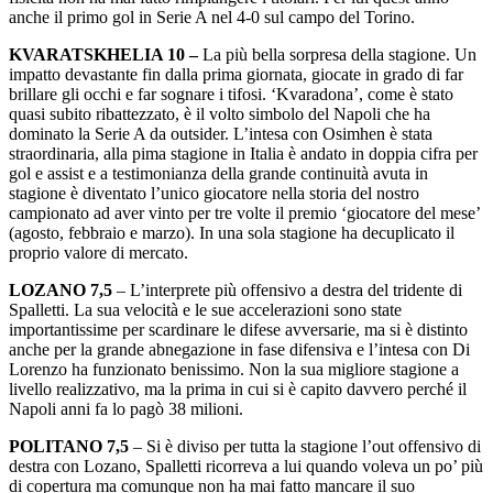
anche il primo gol in Serie A nel 4-0 sul campo del Torino.
KVARATSKHELIA 10 –
La più bella sorpresa della stagione. Un
impatto devastante fin dalla prima giornata, giocate in grado di far
brillare gli occhi e far sognare i tifosi. ‘Kvaradona’, come è stato
quasi subito ribattezzato, è il volto simbolo del Napoli che ha
dominato la Serie A da outsider. L’intesa con Osimhen è stata
straordinaria, alla pima stagione in Italia è andato in doppia cifra per
gol e assist e a testimonianza della grande continuità avuta in
stagione è diventato l’unico giocatore nella storia del nostro
campionato ad aver vinto per tre volte il premio ‘giocatore del mese’
(agosto, febbraio e marzo). In una sola stagione ha decuplicato il
proprio valore di mercato.
LOZANO 7,5
– L’interprete più offensivo a destra del tridente di
Spalletti. La sua velocità e le sue accelerazioni sono state
importantissime per scardinare le difese avversarie, ma si è distinto
anche per la grande abnegazione in fase difensiva e l’intesa con Di
Lorenzo ha funzionato benissimo. Non la sua migliore stagione a
livello realizzativo, ma la prima in cui si è capito davvero perché il
Napoli anni fa lo pagò 38 milioni.
POLITANO 7,5
– Si è diviso per tutta la stagione l’out offensivo di
destra con Lozano, Spalletti ricorreva a lui quando voleva un po’ più
di copertura ma comunque non ha mai fatto mancare il suo