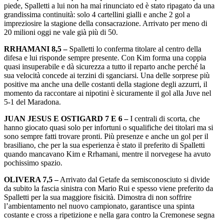
piede, Spalletti a lui non ha mai rinunciato ed è stato ripagato da una
grandissima continuità: solo 4 cartellini gialli e anche 2 gol a
impreziosire la stagione della consacrazione. Arrivato per meno di
20 milioni oggi ne vale già più di 50.
RRHAMANI 8,5 –
Spalletti lo conferma titolare al centro della
difesa e lui risponde sempre presente. Con Kim forma una coppia
quasi insuperabile e dà sicurezza a tutto il reparto anche perché la
sua velocità concede ai terzini di sganciarsi. Una delle sorprese più
positive ma anche una delle costanti della stagione degli azzurri, il
momento da raccontare ai nipotini è sicuramente il gol alla Juve nel
5-1 del Maradona.
JUAN JESUS E OSTIGARD 7 E 6 –
I centrali di scorta, che
hanno giocato quasi solo per infortuni o squalifiche dei titolari ma si
sono sempre fatti trovare pronti. Più presenze e anche un gol per il
brasiliano, che per la sua esperienza è stato il preferito di Spalletti
quando mancavano Kim e Rrhamani, mentre il norvegese ha avuto
pochissimo spazio.
OLIVERA 7,5 –
Arrivato dal Getafe da semisconosciuto si divide
da subito la fascia sinistra con Mario Rui e spesso viene preferito da
Spalletti per la sua maggiore fisicità. Dimostra di non soffrire
l’ambientamento nel nuovo campionato, garantisce una spinta
costante e cross a ripetizione e nella gara contro la Cremonese segna