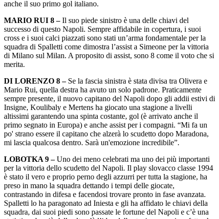
anche il suo primo gol italiano.
MARIO RUI 8 –
Il suo piede sinistro è una delle chiavi del
successo di questo Napoli. Sempre affidabile in copertura, i suoi
cross e i suoi calci piazzati sono stati un’arma fondamentale per la
squadra di Spalletti come dimostra l’assist a Simeone per la vittoria
di Milano sul Milan. A proposito di assist, sono 8 come il voto che si
merita.
DI LORENZO 8 –
Se la fascia sinistra è stata divisa tra Olivera e
Mario Rui, quella destra ha avuto un solo padrone. Praticamente
sempre presente, il nuovo capitano del Napoli dopo gli addii estivi di
Insigne, Koulibaly e Mertens ha giocato una stagione a livelli
altissimi garantendo una spinta costante, gol (è arrivato anche il
primo segnato in Europa) e anche assist per i compagni. “Mi fa un
po' strano essere il capitano che alzerà lo scudetto dopo Maradona,
mi lascia qualcosa dentro. Sarà un'emozione incredibile”.
LOBOTKA 9 –
Uno dei meno celebrati ma uno dei più importanti
per la vittoria dello scudetto del Napoli. Il play slovacco classe 1994
è stato il vero e proprio perno degli azzurri per tutta la stagione, ha
preso in mano la squadra dettando i tempi delle giocate,
contrastando in difesa e facendosi trovare pronto in fase avanzata.
Spalletti lo ha paragonato ad Iniesta e gli ha affidato le chiavi della
squadra, dai suoi piedi sono passate le fortune del Napoli e c’è una