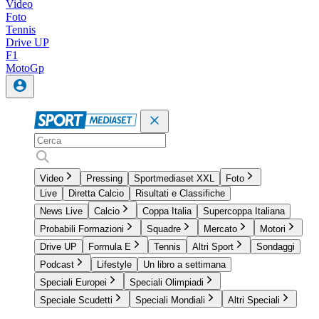
Video
Foto
Tennis
Drive UP
F1
MotoGp
Video
Pressing
Sportmediaset XXL
Foto
Live
Diretta Calcio
Risultati e Classifiche
News Live
Calcio
Coppa Italia
Supercoppa Italiana
Probabili Formazioni
Squadre
Mercato
Motori
Drive UP
Formula E
Tennis
Altri Sport
Sondaggi
Podcast
Lifestyle
Un libro a settimana
Speciali Europei
Speciali Olimpiadi
Speciale Scudetti
Speciali Mondiali
Altri Speciali