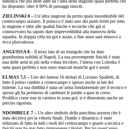
statistica che più delle altre dà l’idea della stagione quasi perfetta che
ha disputato: oltre il 90% di passaggi riusciti.
ZIELINSKI 8 –
Un’altra stagione da perno quasi insostituibile del
centrocampo azzurro. Il polacco è stato uno dei punti fermi per tutta
la stagione e oltre alle qualità fisiche e tecniche che già si
conoscevano ha saputo dare imprevedibilità alla manovra della
squadra. In doppia cifra tra gol e assist, a fine anno sarà rinnovo o
ricca plusvalenza.
ANGUISSA 8
– Il terzo lato di un triangolo che ha dato
grandissima solidità al Napoli. La sua prorompente fisicità è stata
una delle armi in più nella volata tricolore, l’intesa con Lobotka è
stata quasi perfetta e non sono mancati neanche gol e assist.
ELMAS 7,5 –
Uno dei famosi 16 titolari di Luciano Spalletti, di
fatto il primo cambio a centrocampo e spesso anche ai lati del
tridente. La sua duttilità è stata un’arma fondamentale per il tecnico e
spesso gli ha permesso di cambiare le partite a gara in corso.
Prolifico come mai in carriera in zona gol, si è dimostrato anche un
preciso rigorista.
NDOMBELE 7 –
Un altro simbolo della panchina azzurra che è
stata decisiva per la vittoria finale. Duttile e dinamico, è stato
utilizzato di fatto in tutti i ruoli del centrocampo e grazie a tecnica e
fisicità non ha mai fatto rimpiangere i titolari. Per lui quest’anno