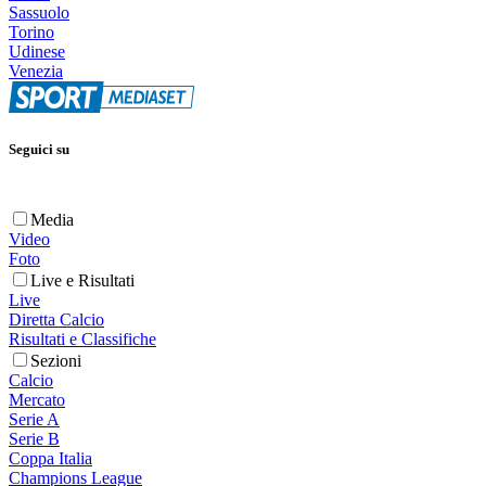
Sassuolo
Torino
Udinese
Venezia
Seguici su
Media
Video
Foto
Live e Risultati
Live
Diretta Calcio
Risultati e Classifiche
Sezioni
Calcio
Mercato
Serie A
Serie B
Coppa Italia
Champions League