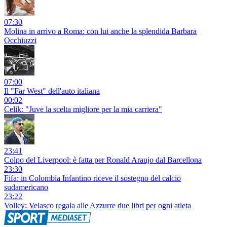
07:30
Molina in arrivo a Roma: con lui anche la splendida Barbara
Occhiuzzi
07:00
Il "Far West" dell'auto italiana
00:02
Celik: "Juve la scelta migliore per la mia carriera"
23:41
Colpo del Liverpool: è fatta per Ronald Araujo dal Barcellona
23:30
Fifa: in Colombia Infantino riceve il sostegno del calcio
sudamericano
23:22
Volley: Velasco regala alle Azzurre due libri per ogni atleta