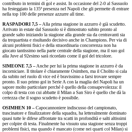
contributo in termini di gol e assist. In occasione del 2-0 al Sassuolo
ha festeggiato la 135ª presenza nel Napoli che gli permette di entrare
nella top 100 delle presenze azzurre all time.
RASPADORI 7,5 –
Alla prima stagione in azzurro è già scudetto.
Arrivato in estate dal Sassuolo si è dimostrato subito pronto al
grande salto iniziando la stagione alla grande sia da centravanti sia
da trequartista e risultando decisivo anche in Champions. Per via di
alcuni problemi fisici e della straordinaria concorrenza non ha
giocato tantissimo nella parte centrale della stagione, ma il suo gol
alla Juve al 92esimo sarà ricordato come il gol del tricolore.
SIMEONE 7,5 –
Anche per lui la prima stagione in azzurro è da
incorniciare. Il titolare è chiaramente Osimhen, ma il Cholito si cala
da subito nel ruolo di vice ed è bravissimo a farsi trovare sempre
pronto. Il suo primo gol in Serie A con la maglia del Napoli ha un
sapore molto particolare perché è quello della consapevolezza: il
colpo di testa con cui abbatte il Milan a San Siro è quello che dà la
certezza che il sogno scudetto è possibile.
OSIMHEN 10 –
Capocannoniere indiscusso del campionato,
trascinatore e finalizzatore della squadra, ha letteralmente dominato
quasi tutte le difese affrontate tra scatti in profondità e salti altissimi
per colpire di testa. Finalmente ha vissuto una stagione senza troppi
problemi fisici, ma quando è mancato (come nei quarti col Milan) si