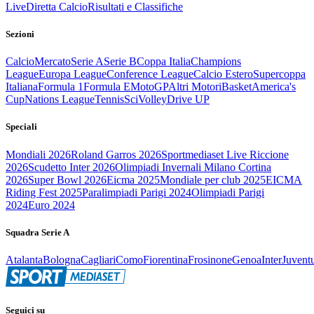
Live
Diretta Calcio
Risultati e Classifiche
Sezioni
Calcio
Mercato
Serie A
Serie B
Coppa Italia
Champions
League
Europa League
Conference League
Calcio Estero
Supercoppa
Italiana
Formula 1
Formula E
MotoGP
Altri Motori
Basket
America's
Cup
Nations League
Tennis
Sci
Volley
Drive UP
Speciali
Mondiali 2026
Roland Garros 2026
Sportmediaset Live Riccione
2026
Scudetto Inter 2026
Olimpiadi Invernali Milano Cortina
2026
Super Bowl 2026
Eicma 2025
Mondiale per club 2025
EICMA
Riding Fest 2025
Paralimpiadi Parigi 2024
Olimpiadi Parigi
2024
Euro 2024
Squadra Serie A
Atalanta
Bologna
Cagliari
Como
Fiorentina
Frosinone
Genoa
Inter
Juvent
Seguici su