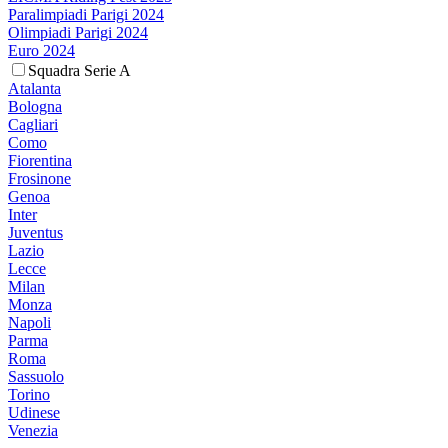
Paralimpiadi Parigi 2024
Olimpiadi Parigi 2024
Euro 2024
Squadra Serie A
Atalanta
Bologna
Cagliari
Como
Fiorentina
Frosinone
Genoa
Inter
Juventus
Lazio
Lecce
Milan
Monza
Napoli
Parma
Roma
Sassuolo
Torino
Udinese
Venezia