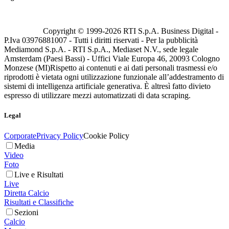
Copyright © 1999-
2026
RTI S.p.A. Business Digital -
P.Iva 03976881007 - Tutti i diritti riservati - Per la pubblicità
Mediamond S.p.A. - RTI S.p.A., Mediaset N.V., sede legale
Amsterdam (Paesi Bassi) - Uffici Viale Europa 46, 20093 Cologno
Monzese (MI)
Rispetto ai contenuti e ai dati personali trasmessi e/o
riprodotti è vietata ogni utilizzazione funzionale all’addestramento di
sistemi di intelligenza artificiale generativa. È altresì fatto divieto
espresso di utilizzare mezzi automatizzati di data scraping.
Legal
Corporate
Privacy Policy
Cookie Policy
Media
Video
Foto
Live e Risultati
Live
Diretta Calcio
Risultati e Classifiche
Sezioni
Calcio