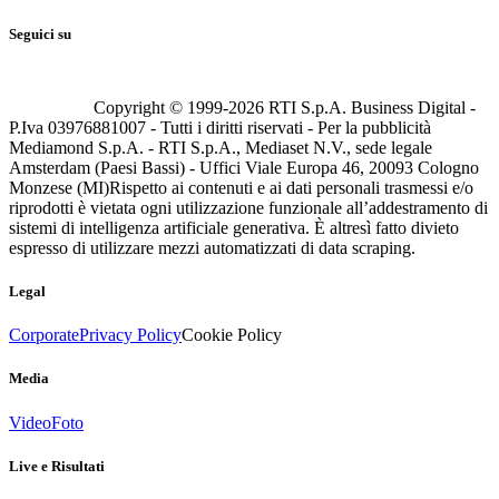
Seguici su
Copyright © 1999-
2026
RTI S.p.A. Business Digital -
P.Iva 03976881007 - Tutti i diritti riservati - Per la pubblicità
Mediamond S.p.A. - RTI S.p.A., Mediaset N.V., sede legale
Amsterdam (Paesi Bassi) - Uffici Viale Europa 46, 20093 Cologno
Monzese (MI)
Rispetto ai contenuti e ai dati personali trasmessi e/o
riprodotti è vietata ogni utilizzazione funzionale all’addestramento di
sistemi di intelligenza artificiale generativa. È altresì fatto divieto
espresso di utilizzare mezzi automatizzati di data scraping.
Legal
Corporate
Privacy Policy
Cookie Policy
Media
Video
Foto
Live e Risultati