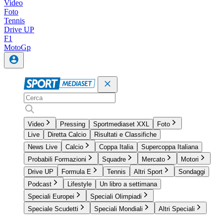
Video
Foto
Tennis
Drive UP
F1
MotoGp
Video
Pressing
Sportmediaset XXL
Foto
Live
Diretta Calcio
Risultati e Classifiche
News Live
Calcio
Coppa Italia
Supercoppa Italiana
Probabili Formazioni
Squadre
Mercato
Motori
Drive UP
Formula E
Tennis
Altri Sport
Sondaggi
Podcast
Lifestyle
Un libro a settimana
Speciali Europei
Speciali Olimpiadi
Speciale Scudetti
Speciali Mondiali
Altri Speciali