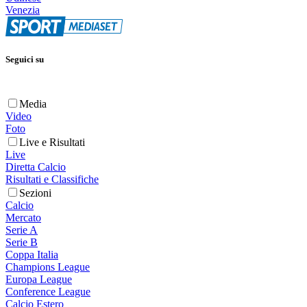
Venezia
Seguici su
Media
Video
Foto
Live e Risultati
Live
Diretta Calcio
Risultati e Classifiche
Sezioni
Calcio
Mercato
Serie A
Serie B
Coppa Italia
Champions League
Europa League
Conference League
Calcio Estero