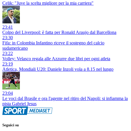
Celik: "Juve la scelta migliore per la mia carriera"
23:41
Colpo del Liverpool: è fatta per Ronald Araujo dal Barcellona
23:30
Fifa: in Colombia Infantino riceve il sostegno del calcio
sudamericano
23:22
Volley: Velasco regala alle Azzurre due libri per ogni atleta
23:19
Atletica, Mondiali U20: Daniele Inzoli vola a 8.15 nel lungo
23:04
Le voci dal Brasile e ora l'agente nel ritiro del Napoli: si infiamma la
pista Gabriel Jesus
Seguici su