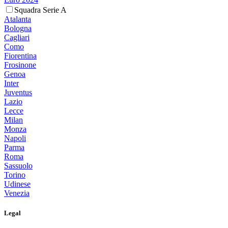
Squadra Serie A
Atalanta
Bologna
Cagliari
Como
Fiorentina
Frosinone
Genoa
Inter
Juventus
Lazio
Lecce
Milan
Monza
Napoli
Parma
Roma
Sassuolo
Torino
Udinese
Venezia
Legal