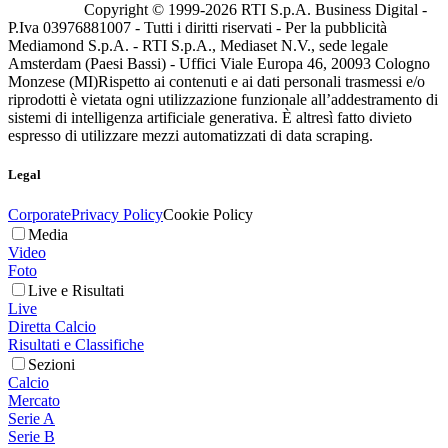
Copyright © 1999-
2026
RTI S.p.A. Business Digital -
P.Iva 03976881007 - Tutti i diritti riservati - Per la pubblicità
Mediamond S.p.A. - RTI S.p.A., Mediaset N.V., sede legale
Amsterdam (Paesi Bassi) - Uffici Viale Europa 46, 20093 Cologno
Monzese (MI)
Rispetto ai contenuti e ai dati personali trasmessi e/o
riprodotti è vietata ogni utilizzazione funzionale all’addestramento di
sistemi di intelligenza artificiale generativa. È altresì fatto divieto
espresso di utilizzare mezzi automatizzati di data scraping.
Legal
Corporate
Privacy Policy
Cookie Policy
Media
Video
Foto
Live e Risultati
Live
Diretta Calcio
Risultati e Classifiche
Sezioni
Calcio
Mercato
Serie A
Serie B