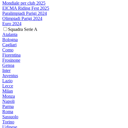
Mondiale per club 2025
EICMA Riding Fest 2025
Paralimpiadi Parigi 2024
Olimpiadi Parigi 2024
Euro 2024
Squadra Serie A
Atalanta
Bologna
Cagliari
Como
Fiorentina
Frosinone
Genoa
Inter
Juventus
Lazio
Lecce
Milan
Monza
Napoli
Parma
Roma
Sassuolo
Torino
Udinese