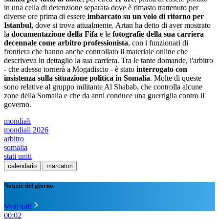
in una cella di detenzione separata dove è rimasto trattenuto per
diverse ore prima di essere
imbarcato su un volo di ritorno per
Istanbul
, dove si trova attualmente. Artan ha detto di aver mostrato
la
documentazione della Fifa
e le
fotografie della sua carriera
decennale come arbitro professionista
, con i funzionari di
frontiera che hanno anche controllato il materiale online che
descriveva in dettaglio la sua carriera. Tra le tante domande, l'arbitro
- che adesso tornerà a Mogadiscio - è stato
interrogato con
insistenza sulla situazione politica in Somalia
. Molte di queste
sono relative al gruppo militante Al Shabab, che controlla alcune
zone della Somalia e che da anni conduce una guerriglia contro il
governo.
mondiali
mondiali 2026
arbitro
somalia
stati uniti
calendario
marcatori
Notizie del giorno
Vedi tutti
00:02