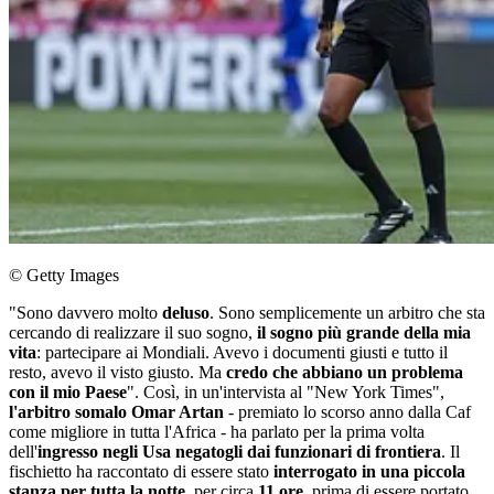
© Getty Images
"Sono davvero molto
deluso
. Sono semplicemente un arbitro che sta
cercando di realizzare il suo sogno,
il sogno più grande della mia
vita
: partecipare ai Mondiali. Avevo i documenti giusti e tutto il
resto, avevo il visto giusto. Ma
credo che abbiano un problema
con il mio Paese
". Così, in un'intervista al "New York Times",
l'arbitro somalo Omar Artan
- premiato lo scorso anno dalla Caf
come migliore in tutta l'Africa - ha parlato per la prima volta
dell'
ingresso negli Usa negatogli dai funzionari di frontiera
. Il
fischietto ha raccontato di essere stato
interrogato in una piccola
stanza per tutta la notte
, per circa
11 ore
, prima di essere portato