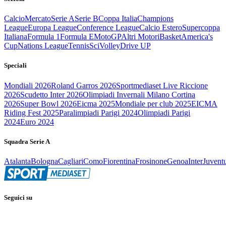
Calcio
Mercato
Serie A
Serie B
Coppa Italia
Champions
League
Europa League
Conference League
Calcio Estero
Supercoppa
Italiana
Formula 1
Formula E
MotoGP
Altri Motori
Basket
America's
Cup
Nations League
Tennis
Sci
Volley
Drive UP
Speciali
Mondiali 2026
Roland Garros 2026
Sportmediaset Live Riccione
2026
Scudetto Inter 2026
Olimpiadi Invernali Milano Cortina
2026
Super Bowl 2026
Eicma 2025
Mondiale per club 2025
EICMA
Riding Fest 2025
Paralimpiadi Parigi 2024
Olimpiadi Parigi
2024
Euro 2024
Squadra Serie A
Atalanta
Bologna
Cagliari
Como
Fiorentina
Frosinone
Genoa
Inter
Juvent
Seguici su