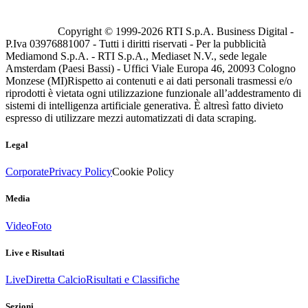
Copyright © 1999-
2026
RTI S.p.A. Business Digital -
P.Iva 03976881007 - Tutti i diritti riservati - Per la pubblicità
Mediamond S.p.A. - RTI S.p.A., Mediaset N.V., sede legale
Amsterdam (Paesi Bassi) - Uffici Viale Europa 46, 20093 Cologno
Monzese (MI)
Rispetto ai contenuti e ai dati personali trasmessi e/o
riprodotti è vietata ogni utilizzazione funzionale all’addestramento di
sistemi di intelligenza artificiale generativa. È altresì fatto divieto
espresso di utilizzare mezzi automatizzati di data scraping.
Legal
Corporate
Privacy Policy
Cookie Policy
Media
Video
Foto
Live e Risultati
Live
Diretta Calcio
Risultati e Classifiche
Sezioni