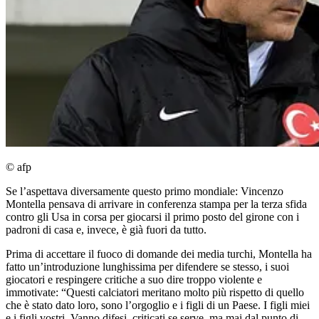
© afp
Se l’aspettava diversamente questo primo mondiale: Vincenzo
Montella pensava di arrivare in conferenza stampa per la terza sfida
contro gli Usa in corsa per giocarsi il primo posto del girone con i
padroni di casa e, invece, è già fuori da tutto.
Prima di accettare il fuoco di domande dei media turchi, Montella ha
fatto un’introduzione lunghissima per difendere se stesso, i suoi
giocatori e respingere critiche a suo dire troppo violente e
immotivate: “Questi calciatori meritano molto più rispetto di quello
che è stato dato loro, sono l’orgoglio e i figli di un Paese. I figli miei
e i figli vostri. Vanno difesi, criticati se serve, ma mai dal punto di