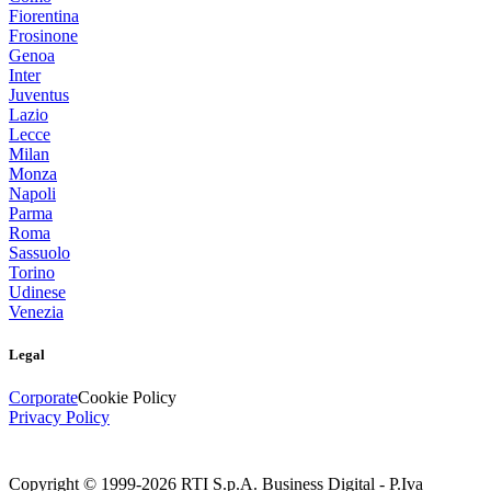
Fiorentina
Frosinone
Genoa
Inter
Juventus
Lazio
Lecce
Milan
Monza
Napoli
Parma
Roma
Sassuolo
Torino
Udinese
Venezia
Legal
Corporate
Cookie Policy
Privacy Policy
Copyright © 1999-
2026
RTI S.p.A. Business Digital - P.Iva