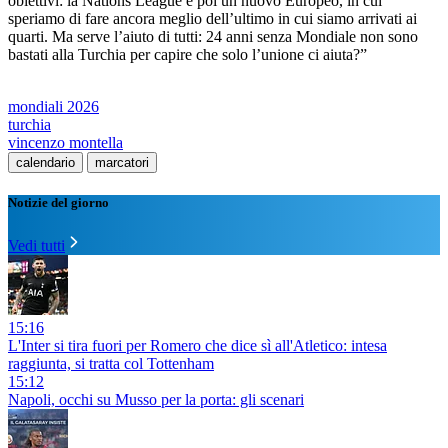
obiettivi: la Nations League e poi un nuovo Europeo, in cui
speriamo di fare ancora meglio dell’ultimo in cui siamo arrivati ai
quarti. Ma serve l’aiuto di tutti: 24 anni senza Mondiale non sono
bastati alla Turchia per capire che solo l’unione ci aiuta?”
mondiali 2026
turchia
vincenzo montella
calendario
marcatori
Notizie del giorno
Vedi tutti
15:16
L'Inter si tira fuori per Romero che dice sì all'Atletico: intesa
raggiunta, si tratta col Tottenham
15:12
Napoli, occhi su Musso per la porta: gli scenari