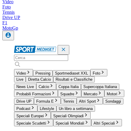
Video
Foto
Tennis
Drive UP
F1
MotoGp
Video
Pressing
Sportmediaset XXL
Foto
Live
Diretta Calcio
Risultati e Classifiche
News Live
Calcio
Coppa Italia
Supercoppa Italiana
Probabili Formazioni
Squadre
Mercato
Motori
Drive UP
Formula E
Tennis
Altri Sport
Sondaggi
Podcast
Lifestyle
Un libro a settimana
Speciali Europei
Speciali Olimpiadi
Speciale Scudetti
Speciali Mondiali
Altri Speciali