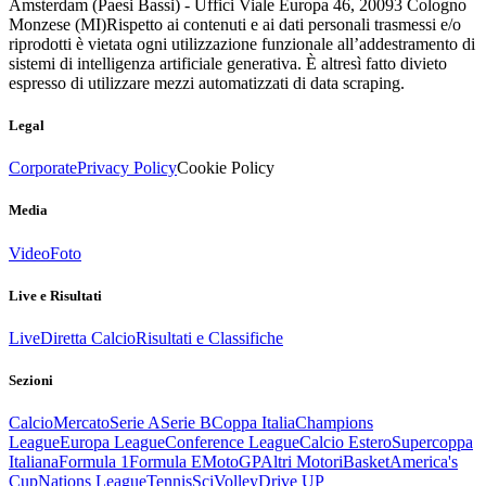
Amsterdam (Paesi Bassi) - Uffici Viale Europa 46, 20093 Cologno
Monzese (MI)
Rispetto ai contenuti e ai dati personali trasmessi e/o
riprodotti è vietata ogni utilizzazione funzionale all’addestramento di
sistemi di intelligenza artificiale generativa. È altresì fatto divieto
espresso di utilizzare mezzi automatizzati di data scraping.
Legal
Corporate
Privacy Policy
Cookie Policy
Media
Video
Foto
Live e Risultati
Live
Diretta Calcio
Risultati e Classifiche
Sezioni
Calcio
Mercato
Serie A
Serie B
Coppa Italia
Champions
League
Europa League
Conference League
Calcio Estero
Supercoppa
Italiana
Formula 1
Formula E
MotoGP
Altri Motori
Basket
America's
Cup
Nations League
Tennis
Sci
Volley
Drive UP