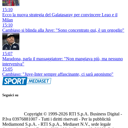
15:10
Ecco la nuova strategia del Galatasaray per convincere Leao e il
Milan
15:10
Cambiaso si blinda alla Juve: "Sono concentrato qui, è un orgoglio"
15:07
Maradona, parla il massaggiatore: "Non mangiava più, ma nessuno
interveniva"
15:05
Cambiaso: "Juve-Inter sempre affascinante, ci sarà agonismo"
Seguici su
Copyright © 1999-
2026
RTI S.p.A. Business Digital -
P.Iva 03976881007 - Tutti i diritti riservati - Per la pubblicità
Mediamond S.p.A. - RTI S.p.A., Mediaset N.V., sede legale