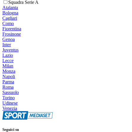
Squadra Serie A
Atalanta
Bologna
Cagliari
Como
Fiorentina
Frosinone
Genoa
Inter
Juventus
Lazio
Lecce
Milan
Monza
Napoli
Parma
Roma
Sassuolo
Torino
Udinese
Venezia
Seguici su