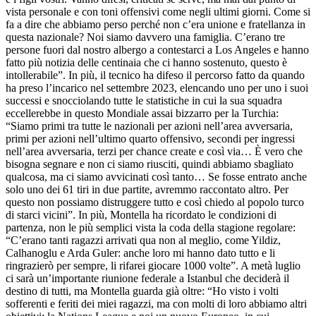
vista personale e con toni offensivi come negli ultimi giorni. Come si
fa a dire che abbiamo perso perché non c’era unione e fratellanza in
questa nazionale? Noi siamo davvero una famiglia. C’erano tre
persone fuori dal nostro albergo a contestarci a Los Angeles e hanno
fatto più notizia delle centinaia che ci hanno sostenuto, questo è
intollerabile”. In più, il tecnico ha difeso il percorso fatto da quando
ha preso l’incarico nel settembre 2023, elencando uno per uno i suoi
successi e snocciolando tutte le statistiche in cui la sua squadra
eccellerebbe in questo Mondiale assai bizzarro per la Turchia:
“Siamo primi tra tutte le nazionali per azioni nell’area avversaria,
primi per azioni nell’ultimo quarto offensivo, secondi per ingressi
nell’area avversaria, terzi per chance create e così via… È vero che
bisogna segnare e non ci siamo riusciti, quindi abbiamo sbagliato
qualcosa, ma ci siamo avvicinati così tanto… Se fosse entrato anche
solo uno dei 61 tiri in due partite, avremmo raccontato altro. Per
questo non possiamo distruggere tutto e così chiedo al popolo turco
di starci vicini”. In più, Montella ha ricordato le condizioni di
partenza, non le più semplici vista la coda della stagione regolare:
“C’erano tanti ragazzi arrivati qua non al meglio, come Yildiz,
Calhanoglu e Arda Guler: anche loro mi hanno dato tutto e li
ringrazierò per sempre, li rifarei giocare 1000 volte”. A metà luglio
ci sarà un’importante riunione federale a Istanbul che deciderà il
destino di tutti, ma Montella guarda già oltre: “Ho visto i volti
sofferenti e feriti dei miei ragazzi, ma con molti di loro abbiamo altri