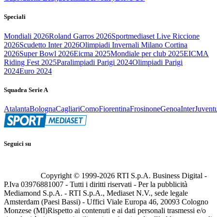
Speciali
Mondiali 2026
Roland Garros 2026
Sportmediaset Live Riccione
2026
Scudetto Inter 2026
Olimpiadi Invernali Milano Cortina
2026
Super Bowl 2026
Eicma 2025
Mondiale per club 2025
EICMA
Riding Fest 2025
Paralimpiadi Parigi 2024
Olimpiadi Parigi
2024
Euro 2024
Squadra Serie A
Atalanta
Bologna
Cagliari
Como
Fiorentina
Frosinone
Genoa
Inter
Juvent
Seguici su
Copyright © 1999-
2026
RTI S.p.A. Business Digital -
P.Iva 03976881007 - Tutti i diritti riservati - Per la pubblicità
Mediamond S.p.A. - RTI S.p.A., Mediaset N.V., sede legale
Amsterdam (Paesi Bassi) - Uffici Viale Europa 46, 20093 Cologno
Monzese (MI)
Rispetto ai contenuti e ai dati personali trasmessi e/o