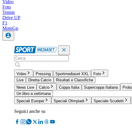
Video
Foto
Tennis
Drive UP
F1
MotoGp
Video
Pressing
Sportmediaset XXL
Foto
Live
Diretta Calcio
Risultati e Classifiche
News Live
Calcio
Coppa Italia
Supercoppa Italiana
Proba
Un libro a settimana
Speciali Europei
Speciali Olimpiadi
Speciale Scudetti
Seguici anche su