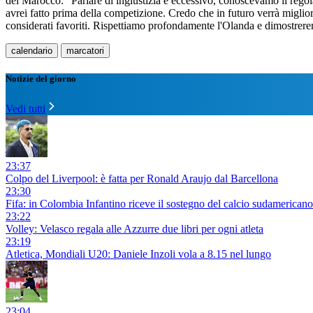
del Marocco: "Parlare di ingiustizia è eccessivo, conoscevamo il regol
avrei fatto prima della competizione. Credo che in futuro verrà miglio
considerati favoriti. Rispettiamo profondamente l'Olanda e dimostrer
calendario
marcatori
Notizie del giorno
Vedi tutti
23:37
Colpo del Liverpool: è fatta per Ronald Araujo dal Barcellona
23:30
Fifa: in Colombia Infantino riceve il sostegno del calcio sudamericano
23:22
Volley: Velasco regala alle Azzurre due libri per ogni atleta
23:19
Atletica, Mondiali U20: Daniele Inzoli vola a 8.15 nel lungo
23:04