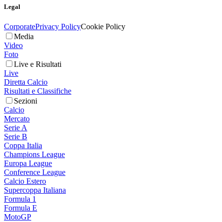
Legal
Corporate
Privacy Policy
Cookie Policy
Media
Video
Foto
Live e Risultati
Live
Diretta Calcio
Risultati e Classifiche
Sezioni
Calcio
Mercato
Serie A
Serie B
Coppa Italia
Champions League
Europa League
Conference League
Calcio Estero
Supercoppa Italiana
Formula 1
Formula E
MotoGP