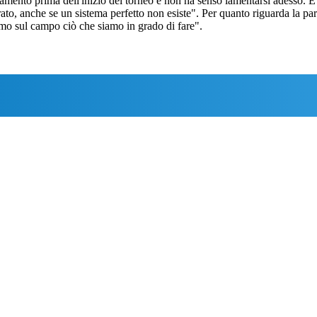
amento prima dell'inizio del torneo e non ha senso lamentarsi adesso. È 
rato, anche se un sistema perfetto non esiste". Per quanto riguarda la 
emo sul campo ciò che siamo in grado di fare".