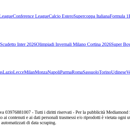
League
Conference League
Calcio Estero
Supercoppa Italiana
Formula 1
Scudetto Inter 2026
Olimpiadi Invernali Milano Cortina 2026
Super Bo
us
Lazio
Lecce
Milan
Monza
Napoli
Parma
Roma
Sassuolo
Torino
Udinese
V
va 03976881007 - Tutti i diritti riservati - Per la pubblicità Mediamon
o ai contenuti e ai dati personali trasmessi e/o riprodotti è vietata ogni 
zi automatizzati di data scraping.