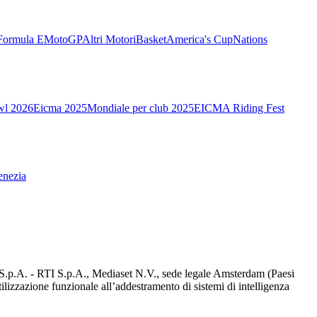
Formula E
MotoGP
Altri Motori
Basket
America's Cup
Nations
wl 2026
Eicma 2025
Mondiale per club 2025
EICMA Riding Fest
enezia
d S.p.A. - RTI S.p.A., Mediaset N.V., sede legale Amsterdam (Paesi
utilizzazione funzionale all’addestramento di sistemi di intelligenza