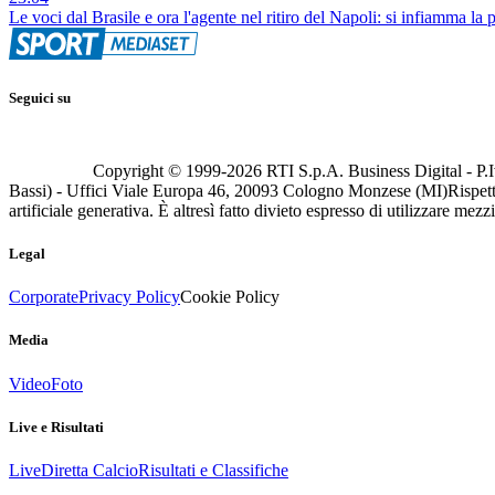
Le voci dal Brasile e ora l'agente nel ritiro del Napoli: si infiamma la 
Seguici su
Copyright © 1999-
2026
RTI S.p.A. Business Digital - P.I
Bassi) - Uffici Viale Europa 46, 20093 Cologno Monzese (MI)
Rispett
artificiale generativa. È altresì fatto divieto espresso di utilizzare mez
Legal
Corporate
Privacy Policy
Cookie Policy
Media
Video
Foto
Live e Risultati
Live
Diretta Calcio
Risultati e Classifiche