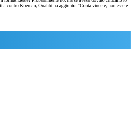
il format ideale? Probabilmente no, ma se avessi dovuto criticarlo lo
partita contro Koeman, Ouahbi ha aggiunto: "Conta vincere, non essere