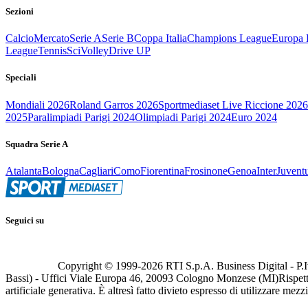
Sezioni
Calcio
Mercato
Serie A
Serie B
Coppa Italia
Champions League
Europa 
League
Tennis
Sci
Volley
Drive UP
Speciali
Mondiali 2026
Roland Garros 2026
Sportmediaset Live Riccione 2026
2025
Paralimpiadi Parigi 2024
Olimpiadi Parigi 2024
Euro 2024
Squadra Serie A
Atalanta
Bologna
Cagliari
Como
Fiorentina
Frosinone
Genoa
Inter
Juvent
Seguici su
Copyright © 1999-
2026
RTI S.p.A. Business Digital - P.I
Bassi) - Uffici Viale Europa 46, 20093 Cologno Monzese (MI)
Rispett
artificiale generativa. È altresì fatto divieto espresso di utilizzare mez