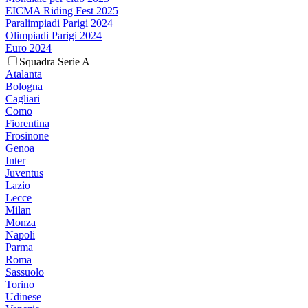
EICMA Riding Fest 2025
Paralimpiadi Parigi 2024
Olimpiadi Parigi 2024
Euro 2024
Squadra Serie A
Atalanta
Bologna
Cagliari
Como
Fiorentina
Frosinone
Genoa
Inter
Juventus
Lazio
Lecce
Milan
Monza
Napoli
Parma
Roma
Sassuolo
Torino
Udinese