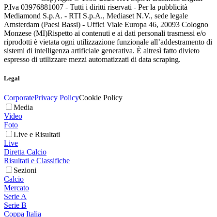
P.Iva 03976881007 - Tutti i diritti riservati - Per la pubblicità
Mediamond S.p.A. - RTI S.p.A., Mediaset N.V., sede legale
Amsterdam (Paesi Bassi) - Uffici Viale Europa 46, 20093 Cologno
Monzese (MI)
Rispetto ai contenuti e ai dati personali trasmessi e/o
riprodotti è vietata ogni utilizzazione funzionale all’addestramento di
sistemi di intelligenza artificiale generativa. È altresì fatto divieto
espresso di utilizzare mezzi automatizzati di data scraping.
Legal
Corporate
Privacy Policy
Cookie Policy
Media
Video
Foto
Live e Risultati
Live
Diretta Calcio
Risultati e Classifiche
Sezioni
Calcio
Mercato
Serie A
Serie B
Coppa Italia