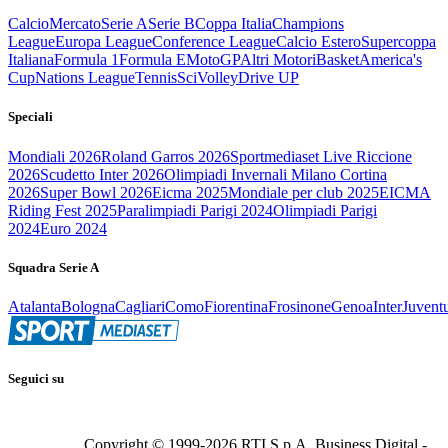
Calcio
Mercato
Serie A
Serie B
Coppa Italia
Champions
League
Europa League
Conference League
Calcio Estero
Supercoppa
Italiana
Formula 1
Formula E
MotoGP
Altri Motori
Basket
America's
Cup
Nations League
Tennis
Sci
Volley
Drive UP
Speciali
Mondiali 2026
Roland Garros 2026
Sportmediaset Live Riccione
2026
Scudetto Inter 2026
Olimpiadi Invernali Milano Cortina
2026
Super Bowl 2026
Eicma 2025
Mondiale per club 2025
EICMA
Riding Fest 2025
Paralimpiadi Parigi 2024
Olimpiadi Parigi
2024
Euro 2024
Squadra Serie A
Atalanta
Bologna
Cagliari
Como
Fiorentina
Frosinone
Genoa
Inter
Juvent
Seguici su
Copyright © 1999-
2026
RTI S.p.A. Business Digital -