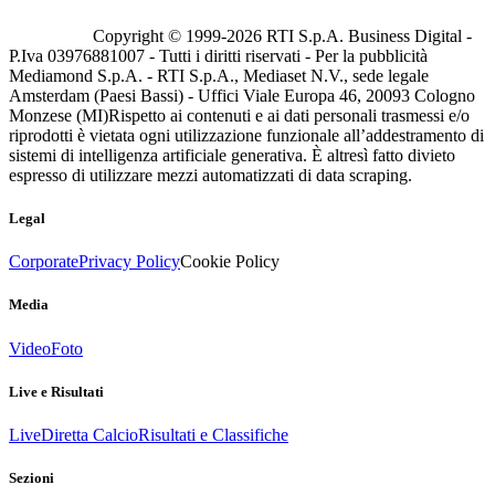
Copyright © 1999-
2026
RTI S.p.A. Business Digital -
P.Iva 03976881007 - Tutti i diritti riservati - Per la pubblicità
Mediamond S.p.A. - RTI S.p.A., Mediaset N.V., sede legale
Amsterdam (Paesi Bassi) - Uffici Viale Europa 46, 20093 Cologno
Monzese (MI)
Rispetto ai contenuti e ai dati personali trasmessi e/o
riprodotti è vietata ogni utilizzazione funzionale all’addestramento di
sistemi di intelligenza artificiale generativa. È altresì fatto divieto
espresso di utilizzare mezzi automatizzati di data scraping.
Legal
Corporate
Privacy Policy
Cookie Policy
Media
Video
Foto
Live e Risultati
Live
Diretta Calcio
Risultati e Classifiche
Sezioni