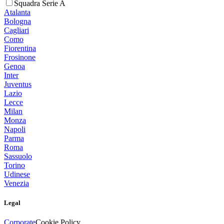
Squadra Serie A
Atalanta
Bologna
Cagliari
Como
Fiorentina
Frosinone
Genoa
Inter
Juventus
Lazio
Lecce
Milan
Monza
Napoli
Parma
Roma
Sassuolo
Torino
Udinese
Venezia
Legal
Corporate
Cookie Policy