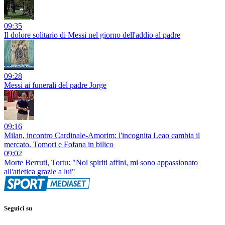
09:35
Il dolore solitario di Messi nel giorno dell'addio al padre
09:28
Messi ai funerali del padre Jorge
09:16
Milan, incontro Cardinale-Amorim: l'incognita Leao cambia il
mercato. Tomori e Fofana in bilico
09:02
Morte Berruti, Tortu: "Noi spiriti affini, mi sono appassionato
all'atletica grazie a lui"
Seguici su