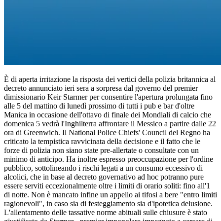
È di aperta irritazione la risposta dei vertici della polizia britannica al
decreto annunciato ieri sera a sorpresa dal governo del premier
dimissionario Keir Starmer per consentire l'apertura prolungata fino
alle 5 del mattino di lunedì prossimo di tutti i pub e bar d'oltre
Manica in occasione dell'ottavo di finale dei Mondiali di calcio che
domenica 5 vedrà l'Inghilterra affrontare il Messico a partire dalle 22
ora di Greenwich. Il National Police Chiefs' Council del Regno ha
criticato la tempistica ravvicinata della decisione e il fatto che le
forze di polizia non siano state pre-allertate o consultate con un
minimo di anticipo. Ha inoltre espresso preoccupazione per l'ordine
pubblico, sottolineando i rischi legati a un consumo eccessivo di
alcolici, che in base al decreto governativo ad hoc potranno pure
essere serviti eccezionalmente oltre i limiti di orario soliti: fino all'1
di notte. Non è mancato infine un appello ai tifosi a bere "entro limiti
ragionevoli", in caso sia di festeggiamento sia d'ipotetica delusione.
L'allentamento delle tassative norme abituali sulle chiusure è stato