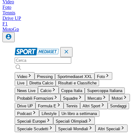
Video
Foto
Tennis
Drive UP
F1
MotoGp
Video
Pressing
Sportmediaset XXL
Foto
Live
Diretta Calcio
Risultati e Classifiche
News Live
Calcio
Coppa Italia
Supercoppa Italiana
Probabili Formazioni
Squadre
Mercato
Motori
Drive UP
Formula E
Tennis
Altri Sport
Sondaggi
Podcast
Lifestyle
Un libro a settimana
Speciali Europei
Speciali Olimpiadi
Speciale Scudetti
Speciali Mondiali
Altri Speciali