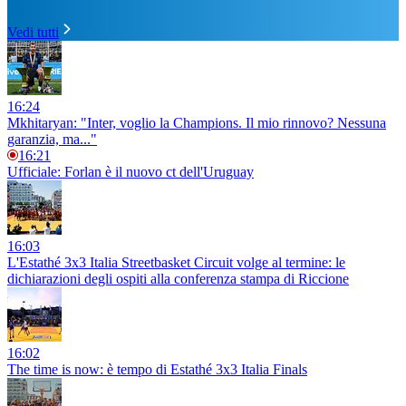
Vedi tutti
16:24
Mkhitaryan: "Inter, voglio la Champions. Il mio rinnovo? Nessuna
garanzia, ma..."
16:21
Ufficiale: Forlan è il nuovo ct dell'Uruguay
16:03
L'Estathé 3x3 Italia Streetbasket Circuit volge al termine: le
dichiarazioni degli ospiti alla conferenza stampa di Riccione
16:02
The time is now: è tempo di Estathé 3x3 Italia Finals