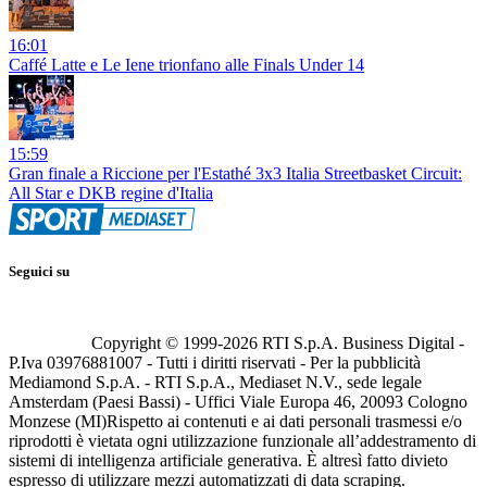
16:01
Caffé Latte e Le Iene trionfano alle Finals Under 14
15:59
Gran finale a Riccione per l'Estathé 3x3 Italia Streetbasket Circuit:
All Star e DKB regine d'Italia
Seguici su
Copyright © 1999-
2026
RTI S.p.A. Business Digital -
P.Iva 03976881007 - Tutti i diritti riservati - Per la pubblicità
Mediamond S.p.A. - RTI S.p.A., Mediaset N.V., sede legale
Amsterdam (Paesi Bassi) - Uffici Viale Europa 46, 20093 Cologno
Monzese (MI)
Rispetto ai contenuti e ai dati personali trasmessi e/o
riprodotti è vietata ogni utilizzazione funzionale all’addestramento di
sistemi di intelligenza artificiale generativa. È altresì fatto divieto
espresso di utilizzare mezzi automatizzati di data scraping.