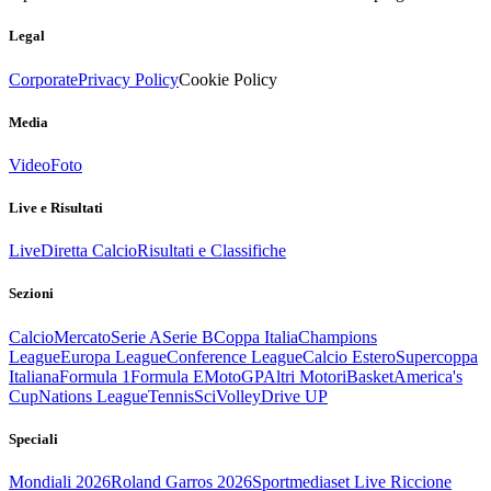
Legal
Corporate
Privacy Policy
Cookie Policy
Media
Video
Foto
Live e Risultati
Live
Diretta Calcio
Risultati e Classifiche
Sezioni
Calcio
Mercato
Serie A
Serie B
Coppa Italia
Champions
League
Europa League
Conference League
Calcio Estero
Supercoppa
Italiana
Formula 1
Formula E
MotoGP
Altri Motori
Basket
America's
Cup
Nations League
Tennis
Sci
Volley
Drive UP
Speciali
Mondiali 2026
Roland Garros 2026
Sportmediaset Live Riccione