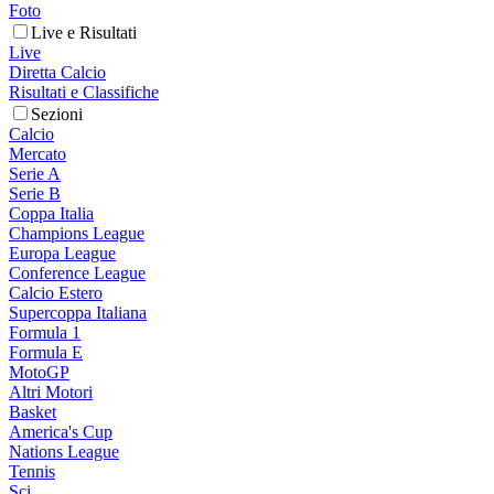
Foto
Live e Risultati
Live
Diretta Calcio
Risultati e Classifiche
Sezioni
Calcio
Mercato
Serie A
Serie B
Coppa Italia
Champions League
Europa League
Conference League
Calcio Estero
Supercoppa Italiana
Formula 1
Formula E
MotoGP
Altri Motori
Basket
America's Cup
Nations League
Tennis
Sci