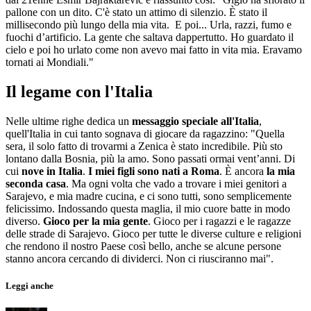
pallone con un dito. C'è stato un attimo di silenzio. È stato il
millisecondo più lungo della mia vita. E poi... Urla, razzi, fumo e
fuochi d’artificio. La gente che saltava dappertutto. Ho guardato il
cielo e poi ho urlato come non avevo mai fatto in vita mia. Eravamo
tornati ai Mondiali."
Il legame con l'Italia
Nelle ultime righe dedica un
messaggio speciale all'Italia
,
quell'Italia in cui tanto sognava di giocare da ragazzino: "Quella
sera, il solo fatto di trovarmi a Zenica è stato incredibile. Più sto
lontano dalla Bosnia, più la amo. Sono passati ormai vent’anni. Di
cui
nove in Italia
.
I miei figli sono nati a Roma
. È ancora
la mia
seconda casa
. Ma ogni volta che vado a trovare i miei genitori a
Sarajevo, e mia madre cucina, e ci sono tutti, sono semplicemente
felicissimo. Indossando questa maglia, il mio cuore batte in modo
diverso.
Gioco per la mia gente
. Gioco per i ragazzi e le ragazze
delle strade di Sarajevo. Gioco per tutte le diverse culture e religioni
che rendono il nostro Paese così bello, anche se alcune persone
stanno ancora cercando di dividerci. Non ci riusciranno mai".
Leggi anche