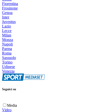
Fiorentina
Frosinone
Genoa
Inter
Juventus
Lazio
Lecce
Milan
Monza
Napoli
Parma
Roma
Sassuolo
Torino
Udinese
Venezia
Seguici su
Media
Video