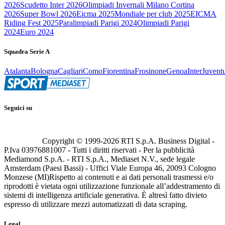
2026
Scudetto Inter 2026
Olimpiadi Invernali Milano Cortina
2026
Super Bowl 2026
Eicma 2025
Mondiale per club 2025
EICMA
Riding Fest 2025
Paralimpiadi Parigi 2024
Olimpiadi Parigi
2024
Euro 2024
Squadra Serie A
Atalanta
Bologna
Cagliari
Como
Fiorentina
Frosinone
Genoa
Inter
Juvent
Seguici su
Copyright © 1999-
2026
RTI S.p.A. Business Digital -
P.Iva 03976881007 - Tutti i diritti riservati - Per la pubblicità
Mediamond S.p.A. - RTI S.p.A., Mediaset N.V., sede legale
Amsterdam (Paesi Bassi) - Uffici Viale Europa 46, 20093 Cologno
Monzese (MI)
Rispetto ai contenuti e ai dati personali trasmessi e/o
riprodotti è vietata ogni utilizzazione funzionale all’addestramento di
sistemi di intelligenza artificiale generativa. È altresì fatto divieto
espresso di utilizzare mezzi automatizzati di data scraping.
Legal