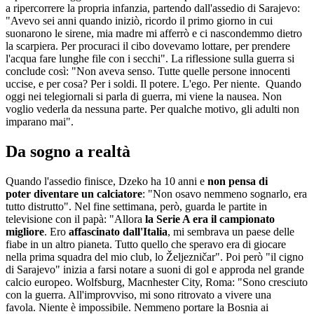
a ripercorrere la propria infanzia, partendo dall'assedio di Sarajevo:
"Avevo sei anni quando iniziò, ricordo il primo giorno in cui
suonarono le sirene, mia madre mi afferrò e ci nascondemmo dietro
la scarpiera. Per procuraci il cibo dovevamo lottare, per prendere
l'acqua fare lunghe file con i secchi". La riflessione sulla guerra si
conclude così: "Non aveva senso. Tutte quelle persone innocenti
uccise, e per cosa? Per i soldi. Il potere. L'ego. Per niente. Quando
oggi nei telegiornali si parla di guerra, mi viene la nausea. Non
voglio vederla da nessuna parte. Per qualche motivo, gli adulti non
imparano mai".
Da sogno a realtà
Quando l'assedio finisce, Dzeko ha 10 anni e
non pensa di
poter diventare un calciatore
: "Non osavo nemmeno sognarlo, era
tutto distrutto". Nel fine settimana, però, guarda le partite in
televisione con il papà: "Allora
la Serie A era il campionato
migliore
. Ero
affascinato dall'Italia
, mi sembrava un paese delle
fiabe in un altro pianeta. Tutto quello che speravo era di giocare
nella prima squadra del mio club, lo Željezničar". Poi però "il cigno
di Sarajevo" inizia a farsi notare a suoni di gol e approda nel grande
calcio europeo. Wolfsburg, Macnhester City, Roma: "Sono cresciuto
con la guerra. All'improvviso, mi sono ritrovato a vivere una
favola. Niente è impossibile. Nemmeno portare la Bosnia ai