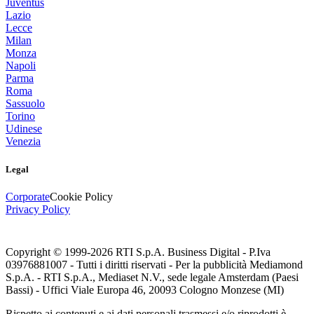
Juventus
Lazio
Lecce
Milan
Monza
Napoli
Parma
Roma
Sassuolo
Torino
Udinese
Venezia
Legal
Corporate
Cookie Policy
Privacy Policy
Copyright © 1999-
2026
RTI S.p.A. Business Digital - P.Iva
03976881007 - Tutti i diritti riservati - Per la pubblicità Mediamond
S.p.A. - RTI S.p.A., Mediaset N.V., sede legale Amsterdam (Paesi
Bassi) - Uffici Viale Europa 46, 20093 Cologno Monzese (MI)
Rispetto ai contenuti e ai dati personali trasmessi e/o riprodotti è