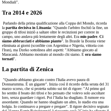
Mondiali".
Tra 2014 e 2026
Parlando della prima qualificazione alla Coppa del Mondo, ricorda
la
partita decisiva in Lituania
: "Quando l'arbitro fischiò la fine, un
gruppo di tifosi iniziò a saltare oltre le recinzioni per correre in
campo, uno andava più lentamente degli altri. Era
mio padre
.
Ci
siamo abbracciati e abbiamo pianto
”. In Brasile la Bosnia viene
eliminata ai giorni (sconfitte con Argentina e Nigeria, vittoria con
l'Iran), ma Dzeko sottolinea altri aspetti: "Abbiamo giocato al
Maracanà. Abbiamo mostrato al mondo chi siamo. E
ora siamo
tornati
".
La partita di Zenica
"Quando abbiamo giocato contro l'Italia avevo paura di
Donnarumma. È un gigante". Inizia così il ricordo della serata del 31
marzo scorso, che si proietta subito sui tiri di rigore: "Al primo gol
ho sentito il boato dei tifosi e ho pensato che volevo solo ascoltare
loro, senza guardare i rigori. Poi l’Italia ha sbagliato. Il rumore era
assordante. Quando ne hanno sbagliato un altro, lo stadio era una
bolgia. Io continuavo a pregare e pregare". Il rigore decisivo segnato
dal 21enne Esmir Bajraktarević è riassunto così: "Gigio ha sfiorato il