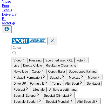
Video
Foto
Tennis
Drive UP
F1
MotoGp
Video
Pressing
Sportmediaset XXL
Foto
Live
Diretta Calcio
Risultati e Classifiche
News Live
Calcio
Coppa Italia
Supercoppa Italiana
Probabili Formazioni
Squadre
Mercato
Motori
Drive UP
Formula E
Tennis
Altri Sport
Sondaggi
Podcast
Lifestyle
Un libro a settimana
Speciali Europei
Speciali Olimpiadi
Speciale Scudetti
Speciali Mondiali
Altri Speciali