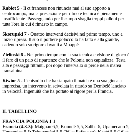
Rabiot 5
- Il ct francese non rinuncia mai al suo apporto a
centrocampo, ma la prestazione per ritmo e tecnica è pienamente
insufficiente. Passeggiando per il campo sbaglia troppi palloni per
tutta l'ora in cui è rimasto in campo.
Skorupski 7
- Quattro interventi decisivi nel primo tempo, uno a
inizio ripresa. Il suo il portiere polacco lo ha fatto e alla grande,
cadendo solo su rigore davanti a Mbappé.
Zielinski 6
- Nel primo tempo con la sua tecnica e visione di gioco è
il faro di un paio di ripartenze che la Polonia non capitalizza. Testa
alta e passaggi filtranti, poi dopo l'intervallo si perde nella marea
transalpina.
Kiwior 5
- L'episodio che ha stappato il match è una sua giocata
imprecisa, un intervento in scivolata in ritardo su Dembélé lanciato
in velocità. Ingenuità che ha portato al rigore per la Francia.
--
IL TABELLINO
FRANCIA-POLONIA 1-1
Francia (4-3-3):
Maignan 6,5; Koundé 5,5, Saliba 6, Upamecano 5,
Hernandez 5,5; Tchouaméni 5,5 (36' st Fofana sv), Kanté 5,5 (16' st