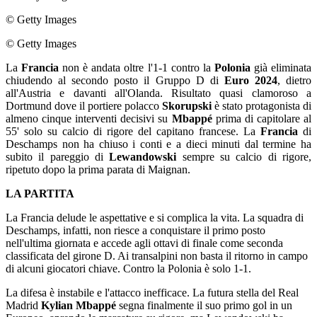
© Getty Images
© Getty Images
La
Francia
non è andata oltre l'1-1 contro la
Polonia
già eliminata
chiudendo al secondo posto il Gruppo D di
Euro 2024
, dietro
all'Austria e davanti all'Olanda. Risultato quasi clamoroso a
Dortmund dove il portiere polacco
Skorupski
è stato protagonista di
almeno cinque interventi decisivi su
Mbappé
prima di capitolare al
55' solo su calcio di rigore del capitano francese. La
Francia
di
Deschamps non ha chiuso i conti e a dieci minuti dal termine ha
subito il pareggio di
Lewandowski
sempre su calcio di rigore,
ripetuto dopo la prima parata di Maignan.
LA PARTITA
La Francia delude le aspettative e si complica la vita. La squadra di
Deschamps, infatti, non riesce a conquistare il primo posto
nell'ultima giornata e accede agli ottavi di finale come seconda
classificata del girone D. Ai transalpini non basta il ritorno in campo
di alcuni giocatori chiave. Contro la Polonia è solo 1-1.
La difesa è instabile e l'attacco inefficace. La futura stella del Real
Madrid
Kylian Mbappé
segna finalmente il suo primo gol in un