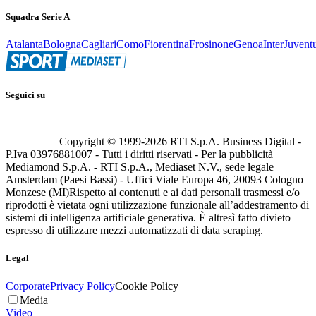
Squadra Serie A
Atalanta
Bologna
Cagliari
Como
Fiorentina
Frosinone
Genoa
Inter
Juvent
Seguici su
Copyright © 1999-
2026
RTI S.p.A. Business Digital -
P.Iva 03976881007 - Tutti i diritti riservati - Per la pubblicità
Mediamond S.p.A. - RTI S.p.A., Mediaset N.V., sede legale
Amsterdam (Paesi Bassi) - Uffici Viale Europa 46, 20093 Cologno
Monzese (MI)
Rispetto ai contenuti e ai dati personali trasmessi e/o
riprodotti è vietata ogni utilizzazione funzionale all’addestramento di
sistemi di intelligenza artificiale generativa. È altresì fatto divieto
espresso di utilizzare mezzi automatizzati di data scraping.
Legal
Corporate
Privacy Policy
Cookie Policy
Media
Video