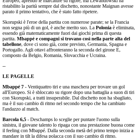
Europeo, aprendo le marcature su rigore, ma Lewandowski ha
ristabilito la parità sempre dal dischetto, nonostante Maignan avesse
parato il primo tentativo, che è stato fatto ripetere.
Skorupski è l'eroe della partita con numerose parate; se la Francia
non segna più di un gol, è anche merito suo. La
Polonia
è eliminata,
essendo già matematicamente fuori dai giochi prima di questa
partita.
Mbappé e compagni si trovano così nella parte alta del
tabellone
, dove ci sono già, come previsto, Germania, Spagna e
Portogallo. Agli ottavi affronteranno la seconda del girone E,
composto da Belgio, Romania, Slovacchia e Ucraina.
--
LE PAGELLE
Mbappé 7
- Ventiquattro tiri e una maschera per trovare un gol
all'Europeo. Si è sbloccato su rigore dopo una battaglia a suon di tiri
con Skorupski, a tratti insuperabile. Dal dischetto non ha sbagliato,
ma è il suo cambio di ritmo nel secondo tempo che ha cambiato
l'andazzo al match.
Barcola 6,5
- Deschamps lo sceglie per puntare l'uomo sulla
sinistra, il giovane talento lo ripaga con una prestazione buona come
il feeling con Mbappé. Dalla seconda metà del primo tempo inizia a
mandare in tilt la difesa polacca con il suo cambio di ritmo.