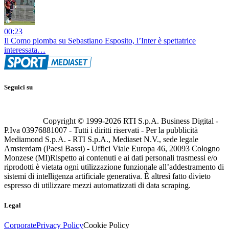
00:23
Il Como piomba su Sebastiano Esposito, l’Inter è spettatrice
interessata…
Seguici su
Copyright © 1999-
2026
RTI S.p.A. Business Digital -
P.Iva 03976881007 - Tutti i diritti riservati - Per la pubblicità
Mediamond S.p.A. - RTI S.p.A., Mediaset N.V., sede legale
Amsterdam (Paesi Bassi) - Uffici Viale Europa 46, 20093 Cologno
Monzese (MI)
Rispetto ai contenuti e ai dati personali trasmessi e/o
riprodotti è vietata ogni utilizzazione funzionale all’addestramento di
sistemi di intelligenza artificiale generativa. È altresì fatto divieto
espresso di utilizzare mezzi automatizzati di data scraping.
Legal
Corporate
Privacy Policy
Cookie Policy