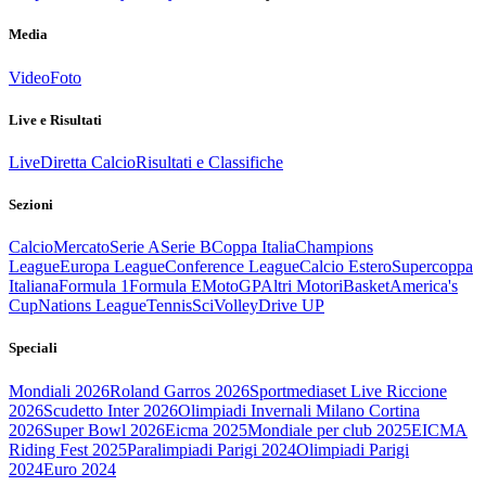
Media
Video
Foto
Live e Risultati
Live
Diretta Calcio
Risultati e Classifiche
Sezioni
Calcio
Mercato
Serie A
Serie B
Coppa Italia
Champions
League
Europa League
Conference League
Calcio Estero
Supercoppa
Italiana
Formula 1
Formula E
MotoGP
Altri Motori
Basket
America's
Cup
Nations League
Tennis
Sci
Volley
Drive UP
Speciali
Mondiali 2026
Roland Garros 2026
Sportmediaset Live Riccione
2026
Scudetto Inter 2026
Olimpiadi Invernali Milano Cortina
2026
Super Bowl 2026
Eicma 2025
Mondiale per club 2025
EICMA
Riding Fest 2025
Paralimpiadi Parigi 2024
Olimpiadi Parigi
2024
Euro 2024