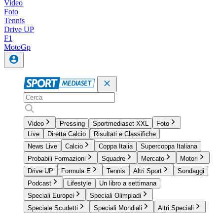
Video
Foto
Tennis
Drive UP
F1
MotoGp
Video
Pressing
Sportmediaset XXL
Foto
Live
Diretta Calcio
Risultati e Classifiche
News Live
Calcio
Coppa Italia
Supercoppa Italiana
Probabili Formazioni
Squadre
Mercato
Motori
Drive UP
Formula E
Tennis
Altri Sport
Sondaggi
Podcast
Lifestyle
Un libro a settimana
Speciali Europei
Speciali Olimpiadi
Speciale Scudetti
Speciali Mondiali
Altri Speciali