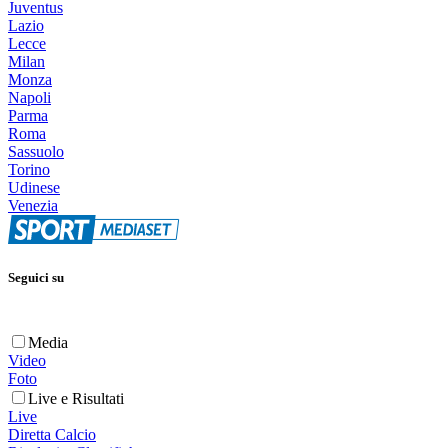
Juventus
Lazio
Lecce
Milan
Monza
Napoli
Parma
Roma
Sassuolo
Torino
Udinese
Venezia
Seguici su
Media
Video
Foto
Live e Risultati
Live
Diretta Calcio