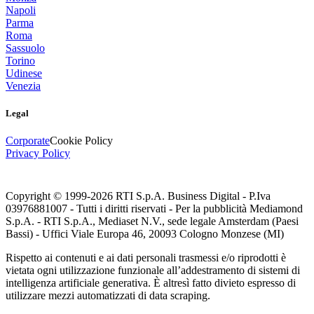
Napoli
Parma
Roma
Sassuolo
Torino
Udinese
Venezia
Legal
Corporate
Cookie Policy
Privacy Policy
Copyright © 1999-
2026
RTI S.p.A. Business Digital - P.Iva
03976881007 - Tutti i diritti riservati - Per la pubblicità Mediamond
S.p.A. - RTI S.p.A., Mediaset N.V., sede legale Amsterdam (Paesi
Bassi) - Uffici Viale Europa 46, 20093 Cologno Monzese (MI)
Rispetto ai contenuti e ai dati personali trasmessi e/o riprodotti è
vietata ogni utilizzazione funzionale all’addestramento di sistemi di
intelligenza artificiale generativa. È altresì fatto divieto espresso di
utilizzare mezzi automatizzati di data scraping.