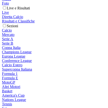
Foto
Live e Risultati
Live
Diretta Calcio
Risultati e Classifiche
Sezioni
Calcio
Mercato
Serie A
Serie B
Coppa Italia
Champions League
Europa League
Conference League
Calcio Estero
Supercoppa Italiana
Formula 1
Formula E
MotoGP
Altri Motori
Basket
America's Cup
Nations League
Tennis