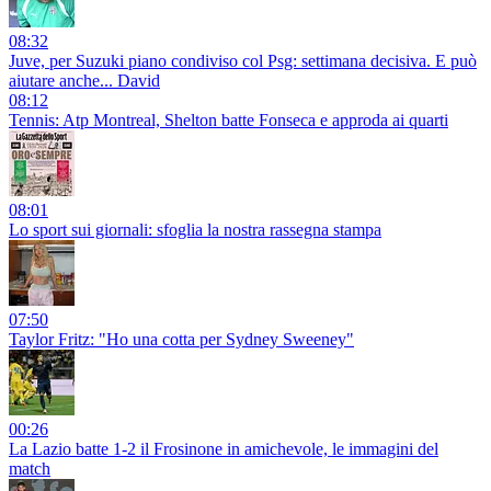
08:32
Juve, per Suzuki piano condiviso col Psg: settimana decisiva. E può
aiutare anche... David
08:12
Tennis: Atp Montreal, Shelton batte Fonseca e approda ai quarti
08:01
Lo sport sui giornali: sfoglia la nostra rassegna stampa
07:50
Taylor Fritz: "Ho una cotta per Sydney Sweeney"
00:26
La Lazio batte 1-2 il Frosinone in amichevole, le immagini del
match