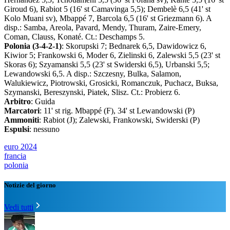
Giroud 6), Rabiot 5 (16' st Camavinga 5,5); Dembelè 6,5 (41' st
Kolo Muani sv), Mbappé 7, Barcola 6,5 (16' st Griezmann 6). A
disp.: Samba, Areola, Pavard, Mendy, Thuram, Zaire-Emery,
Coman, Clauss, Konaté. Ct.: Deschamps 5.
Polonia (3-4-2-1)
: Skorupski 7; Bednarek 6,5, Dawidowicz 6,
Kiwior 5; Frankowski 6, Moder 6, Zielinski 6, Zalewski 5,5 (23' st
Skoras 6); Szyamanski 5,5 (23' st Swiderski 6,5), Urbanski 5,5;
Lewandowski 6,5. A disp.: Szczesny, Bulka, Salamon,
Walukiewicz, Piotrowski, Grosicki, Romanczuk, Puchacz, Buksa,
Szymanski, Bereszynski, Piatek, Slisz. Ct.: Probierz 6.
Arbitro
: Guida
Marcatori
: 11' st rig. Mbappé (F), 34' st Lewandowski (P)
Ammoniti
: Rabiot (J); Zalewski, Frankowski, Swiderski (P)
Espulsi
: nessuno
euro 2024
francia
polonia
Notizie del giorno
Vedi tutti