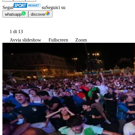
Segui
su
Seguici su
whatsapp
discover
1
di 13
Avvia slideshow
Fullscreen
Zoom