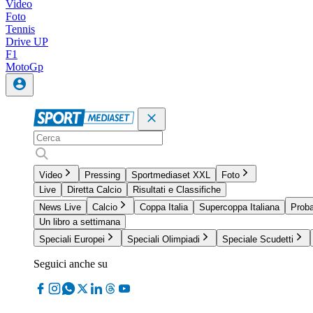
Video
Foto
Tennis
Drive UP
F1
MotoGp
Video
Pressing
Sportmediaset XXL
Foto
Live
Diretta Calcio
Risultati e Classifiche
News Live
Calcio
Coppa Italia
Supercoppa Italiana
Proba
Un libro a settimana
Speciali Europei
Speciali Olimpiadi
Speciale Scudetti
Seguici anche su