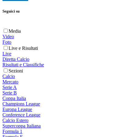
Seguici su
Media
Video
Foto
Live e Risultati
Live
Diretta Calcio
Risultati e Classifiche
Sezioni
Calcio
Mercato
Serie A
Serie B
Coppa Italia
Champions League
Europa League
Conference League
Calcio Estero
Supercoppa Italiana
Formula 1
Formula E