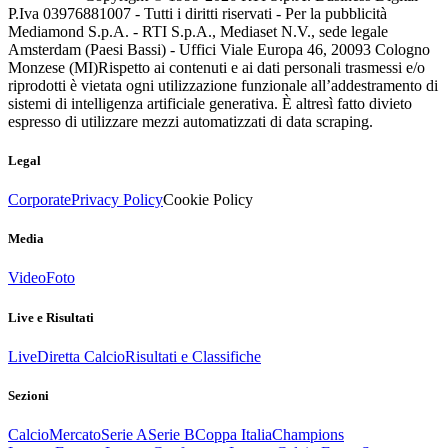
P.Iva 03976881007 - Tutti i diritti riservati - Per la pubblicità
Mediamond S.p.A. - RTI S.p.A., Mediaset N.V., sede legale
Amsterdam (Paesi Bassi) - Uffici Viale Europa 46, 20093 Cologno
Monzese (MI)
Rispetto ai contenuti e ai dati personali trasmessi e/o
riprodotti è vietata ogni utilizzazione funzionale all’addestramento di
sistemi di intelligenza artificiale generativa. È altresì fatto divieto
espresso di utilizzare mezzi automatizzati di data scraping.
Legal
Corporate
Privacy Policy
Cookie Policy
Media
Video
Foto
Live e Risultati
Live
Diretta Calcio
Risultati e Classifiche
Sezioni
Calcio
Mercato
Serie A
Serie B
Coppa Italia
Champions