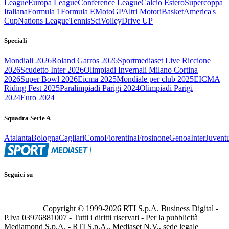
League
Europa League
Conference League
Calcio Estero
Supercoppa
Italiana
Formula 1
Formula E
MotoGP
Altri Motori
Basket
America's
Cup
Nations League
Tennis
Sci
Volley
Drive UP
Speciali
Mondiali 2026
Roland Garros 2026
Sportmediaset Live Riccione
2026
Scudetto Inter 2026
Olimpiadi Invernali Milano Cortina
2026
Super Bowl 2026
Eicma 2025
Mondiale per club 2025
EICMA
Riding Fest 2025
Paralimpiadi Parigi 2024
Olimpiadi Parigi
2024
Euro 2024
Squadra Serie A
Atalanta
Bologna
Cagliari
Como
Fiorentina
Frosinone
Genoa
Inter
Juvent
Seguici su
Copyright © 1999-
2026
RTI S.p.A. Business Digital -
P.Iva 03976881007 - Tutti i diritti riservati - Per la pubblicità
Mediamond S.p.A. - RTI S.p.A., Mediaset N.V., sede legale