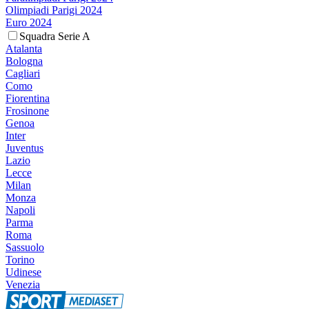
Olimpiadi Parigi 2024
Euro 2024
Squadra Serie A
Atalanta
Bologna
Cagliari
Como
Fiorentina
Frosinone
Genoa
Inter
Juventus
Lazio
Lecce
Milan
Monza
Napoli
Parma
Roma
Sassuolo
Torino
Udinese
Venezia