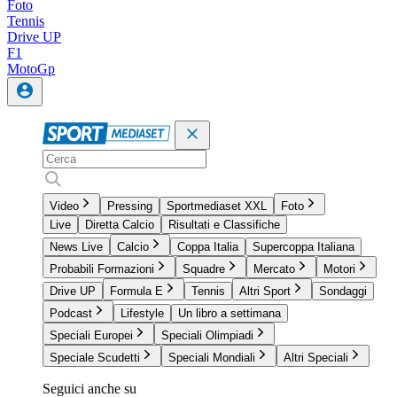
Foto
Tennis
Drive UP
F1
MotoGp
Video
Pressing
Sportmediaset XXL
Foto
Live
Diretta Calcio
Risultati e Classifiche
News Live
Calcio
Coppa Italia
Supercoppa Italiana
Probabili Formazioni
Squadre
Mercato
Motori
Drive UP
Formula E
Tennis
Altri Sport
Sondaggi
Podcast
Lifestyle
Un libro a settimana
Speciali Europei
Speciali Olimpiadi
Speciale Scudetti
Speciali Mondiali
Altri Speciali
Seguici anche su