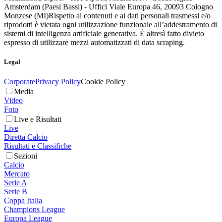
Amsterdam (Paesi Bassi) - Uffici Viale Europa 46, 20093 Cologno
Monzese (MI)
Rispetto ai contenuti e ai dati personali trasmessi e/o
riprodotti è vietata ogni utilizzazione funzionale all’addestramento di
sistemi di intelligenza artificiale generativa. È altresì fatto divieto
espresso di utilizzare mezzi automatizzati di data scraping.
Legal
Corporate
Privacy Policy
Cookie Policy
Media
Video
Foto
Live e Risultati
Live
Diretta Calcio
Risultati e Classifiche
Sezioni
Calcio
Mercato
Serie A
Serie B
Coppa Italia
Champions League
Europa League