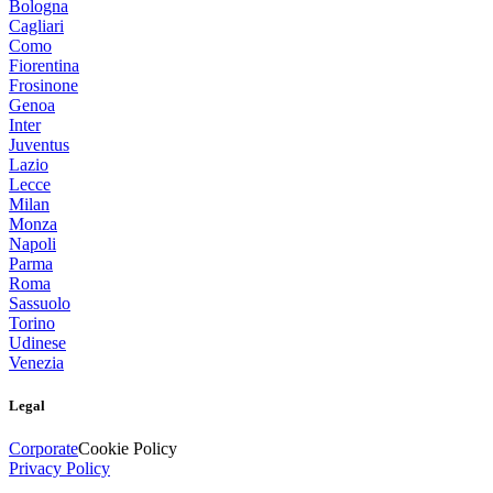
Bologna
Cagliari
Como
Fiorentina
Frosinone
Genoa
Inter
Juventus
Lazio
Lecce
Milan
Monza
Napoli
Parma
Roma
Sassuolo
Torino
Udinese
Venezia
Legal
Corporate
Cookie Policy
Privacy Policy