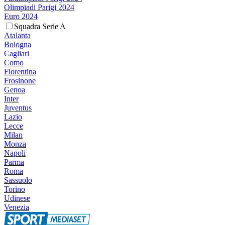
Olimpiadi Parigi 2024
Euro 2024
Squadra Serie A
Atalanta
Bologna
Cagliari
Como
Fiorentina
Frosinone
Genoa
Inter
Juventus
Lazio
Lecce
Milan
Monza
Napoli
Parma
Roma
Sassuolo
Torino
Udinese
Venezia