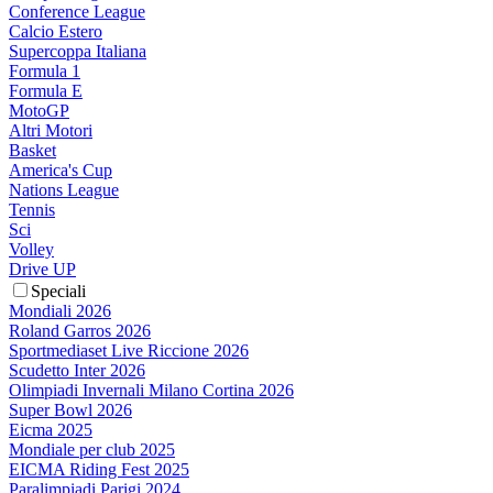
Conference League
Calcio Estero
Supercoppa Italiana
Formula 1
Formula E
MotoGP
Altri Motori
Basket
America's Cup
Nations League
Tennis
Sci
Volley
Drive UP
Speciali
Mondiali 2026
Roland Garros 2026
Sportmediaset Live Riccione 2026
Scudetto Inter 2026
Olimpiadi Invernali Milano Cortina 2026
Super Bowl 2026
Eicma 2025
Mondiale per club 2025
EICMA Riding Fest 2025
Paralimpiadi Parigi 2024