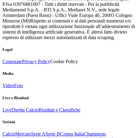
P.Iva 03976881007 - Tutti i diritti riservati - Per la pubblicità
Mediamond S.p.A. - RTI S.p.A., Mediaset N.V., sede legale
Amsterdam (Paesi Bassi) - Uffici Viale Europa 46, 20093 Cologno
Monzese (MI)
Rispetto ai contenuti e ai dati personali trasmessi e/o
riprodotti è vietata ogni utilizzazione funzionale all’addestramento di
sistemi di intelligenza artificiale generativa. È altresì fatto divieto
espresso di utilizzare mezzi automatizzati di data scraping.
Legal
Corporate
Privacy Policy
Cookie Policy
Media
Video
Foto
Live e Risultati
Live
Diretta Calcio
Risultati e Classifiche
Sezioni
Calcio
Mercato
Serie A
Serie B
Coppa Italia
Champions