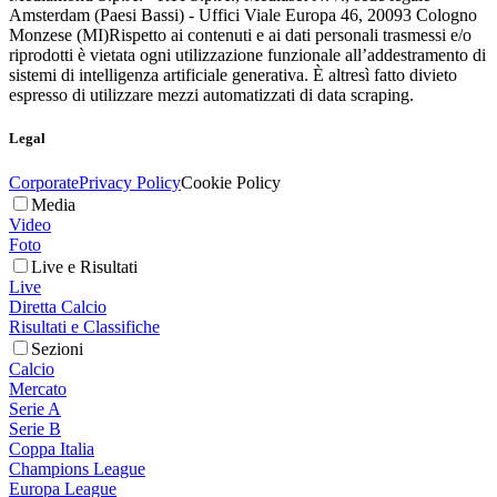
Amsterdam (Paesi Bassi) - Uffici Viale Europa 46, 20093 Cologno
Monzese (MI)
Rispetto ai contenuti e ai dati personali trasmessi e/o
riprodotti è vietata ogni utilizzazione funzionale all’addestramento di
sistemi di intelligenza artificiale generativa. È altresì fatto divieto
espresso di utilizzare mezzi automatizzati di data scraping.
Legal
Corporate
Privacy Policy
Cookie Policy
Media
Video
Foto
Live e Risultati
Live
Diretta Calcio
Risultati e Classifiche
Sezioni
Calcio
Mercato
Serie A
Serie B
Coppa Italia
Champions League
Europa League