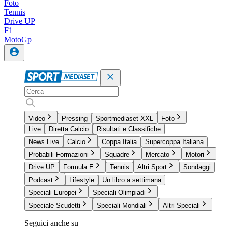
Foto
Tennis
Drive UP
F1
MotoGp
Video
Pressing
Sportmediaset XXL
Foto
Live
Diretta Calcio
Risultati e Classifiche
News Live
Calcio
Coppa Italia
Supercoppa Italiana
Probabili Formazioni
Squadre
Mercato
Motori
Drive UP
Formula E
Tennis
Altri Sport
Sondaggi
Podcast
Lifestyle
Un libro a settimana
Speciali Europei
Speciali Olimpiadi
Speciale Scudetti
Speciali Mondiali
Altri Speciali
Seguici anche su