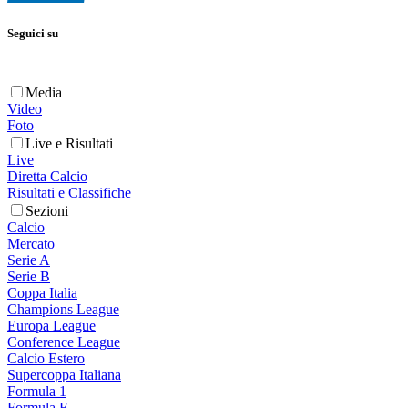
Seguici su
Media
Video
Foto
Live e Risultati
Live
Diretta Calcio
Risultati e Classifiche
Sezioni
Calcio
Mercato
Serie A
Serie B
Coppa Italia
Champions League
Europa League
Conference League
Calcio Estero
Supercoppa Italiana
Formula 1
Formula E