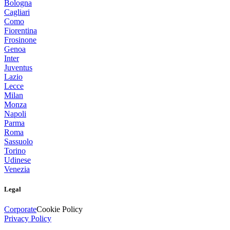
Bologna
Cagliari
Como
Fiorentina
Frosinone
Genoa
Inter
Juventus
Lazio
Lecce
Milan
Monza
Napoli
Parma
Roma
Sassuolo
Torino
Udinese
Venezia
Legal
Corporate
Cookie Policy
Privacy Policy