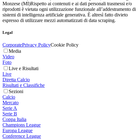
Monzese (MI)
Rispetto ai contenuti e ai dati personali trasmessi e/o
riprodotti è vietata ogni utilizzazione funzionale all’addestramento di
sistemi di intelligenza artificiale generativa. È altresì fatto divieto
espresso di utilizzare mezzi automatizzati di data scraping.
Legal
Corporate
Privacy Policy
Cookie Policy
Media
Video
Foto
Live e Risultati
Live
Diretta Calcio
Risultati e Classifiche
Sezioni
Calcio
Mercato
Serie A
Serie B
Coppa Italia
Champions League
Europa League
Conference League