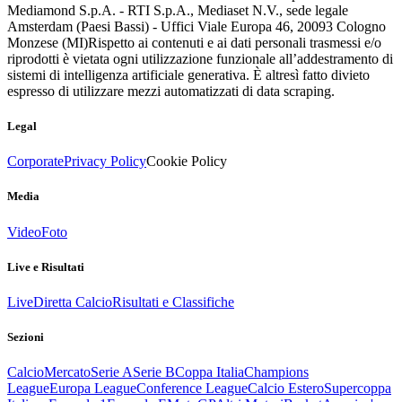
Mediamond S.p.A. - RTI S.p.A., Mediaset N.V., sede legale
Amsterdam (Paesi Bassi) - Uffici Viale Europa 46, 20093 Cologno
Monzese (MI)
Rispetto ai contenuti e ai dati personali trasmessi e/o
riprodotti è vietata ogni utilizzazione funzionale all’addestramento di
sistemi di intelligenza artificiale generativa. È altresì fatto divieto
espresso di utilizzare mezzi automatizzati di data scraping.
Legal
Corporate
Privacy Policy
Cookie Policy
Media
Video
Foto
Live e Risultati
Live
Diretta Calcio
Risultati e Classifiche
Sezioni
Calcio
Mercato
Serie A
Serie B
Coppa Italia
Champions
League
Europa League
Conference League
Calcio Estero
Supercoppa