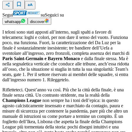
Segui
su
Seguici su
whatsapp
discover
I teloni sono stati apposti all’interno, sugli spalti a favore di
telecamera: loghi e colori, per non dare il senso del vuoto. Funziona
poco, ma funziona. Fuori, la caratterizzazione del Da Luz per la
finale è sostanzialmente inesistente; tre bandiere dell’Uefa a
sventolare all’ingresso, zero fronzoli, completa assenza dei marchi di
Paris Saint-Germain e Bayern Monaco
e dalla finale stessa. Ma è
nella segnaletica verticale che conduce alle tribune, anch’essa ridotta
all’osso, che la situazione si staglia in tutta la sua singolarità: Team’s
seats, gate 1. Per il settore riservato ai membri delle squadre, si entra
dall’ingresso numero 1. Rileggetelo.
Rifletteteci. Quest’anno va così. Più che la città della finale, è una
finale senza città. Un contrasto stridente, ma la realtà della
Champions League
non sempre ha i toni dell’epica: in questo
agosto calcisticamente insensato e marchiato da contagio, paura e
misure di sicurezza per contenere la pandemia, pare più che altro un
manuale di istruzioni su come portare a termine un compito. È un
foglietto dell’Ikea, Lisbona che aspetta la finale della Champions
League più tormentata della storia: pochi disegni intuitivi e una