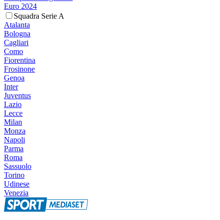
Euro 2024
Squadra Serie A
Atalanta
Bologna
Cagliari
Como
Fiorentina
Frosinone
Genoa
Inter
Juventus
Lazio
Lecce
Milan
Monza
Napoli
Parma
Roma
Sassuolo
Torino
Udinese
Venezia