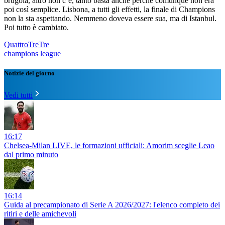
brugola, altro non c’è, tanto basta anche perché comunque non era
poi così semplice. Lisbona, a tutti gli effetti, la finale di Champions
non la sta aspettando. Nemmeno doveva essere sua, ma di Istanbul.
Poi tutto è cambiato.
QuattroTreTre
champions league
Notizie del giorno
Vedi tutti
16:17
Chelsea-Milan LIVE, le formazioni ufficiali: Amorim sceglie Leao
dal primo minuto
16:14
Guida al precampionato di Serie A 2026/2027: l'elenco completo dei
ritiri e delle amichevoli