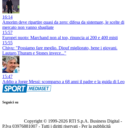
16:14
Amorim deve ripartire quasi da zero: difesa da sistemare, le scelte di
mercato non vanno sbagliate
15:57
Europei nuoto: Marchand non al top, rinuncia ai 200 e 400 misti
15:55
Chivu: "Possiamo fare meglio. Diouf migliorato, bene i giovani.
Lautaro,Thuram e Stones invece..."
15:47
Addio a Jorge Messi: scomparso a 68 anni il padre e la guida di Leo
Seguici su
Copyright © 1999-
2026
RTI S.p.A. Business Digital -
P.Iva 03976881007 - Tutti i diritti riservati - Per la pubblicità