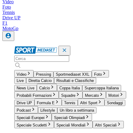
Video
Foto
Tennis
Drive UP
F1
MotoGp
Video
Pressing
Sportmediaset XXL
Foto
Live
Diretta Calcio
Risultati e Classifiche
News Live
Calcio
Coppa Italia
Supercoppa Italiana
Probabili Formazioni
Squadre
Mercato
Motori
Drive UP
Formula E
Tennis
Altri Sport
Sondaggi
Podcast
Lifestyle
Un libro a settimana
Speciali Europei
Speciali Olimpiadi
Speciale Scudetti
Speciali Mondiali
Altri Speciali