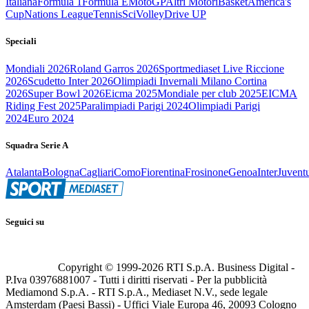
Italiana
Formula 1
Formula E
MotoGP
Altri Motori
Basket
America's
Cup
Nations League
Tennis
Sci
Volley
Drive UP
Speciali
Mondiali 2026
Roland Garros 2026
Sportmediaset Live Riccione
2026
Scudetto Inter 2026
Olimpiadi Invernali Milano Cortina
2026
Super Bowl 2026
Eicma 2025
Mondiale per club 2025
EICMA
Riding Fest 2025
Paralimpiadi Parigi 2024
Olimpiadi Parigi
2024
Euro 2024
Squadra Serie A
Atalanta
Bologna
Cagliari
Como
Fiorentina
Frosinone
Genoa
Inter
Juvent
Seguici su
Copyright © 1999-
2026
RTI S.p.A. Business Digital -
P.Iva 03976881007 - Tutti i diritti riservati - Per la pubblicità
Mediamond S.p.A. - RTI S.p.A., Mediaset N.V., sede legale
Amsterdam (Paesi Bassi) - Uffici Viale Europa 46, 20093 Cologno