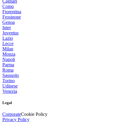
Cagliari
Como
Fiorentina
Frosinone
Genoa
Inter
Juventus
Lazio
Lecce
Milan
Monza
Napoli
Parma
Roma
Sassuolo
Torino
Udinese
Venezia
Legal
Corporate
Cookie Policy
Privacy Policy