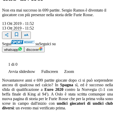
Non era mai successo in 699 partite. Sergio Ramos è diventato il
giocatore con più presenze nella storia delle Furie Rosse.
13 Ott 2019 - 11:52
13 Ott 2019 - 11:52
Segui
su
Seguici su
whatsapp
discover
1
di 0
Avvia slideshow
Fullscreen
Zoom
Novantanove anni e 699 partite giocate dopo ci si può sorprendere
ancora di qualcosa nel calcio? In
Spagna
sì, ed è successo nella
sfida di qualificazione a
Euro 2020
contro la Norvegia (1-1 con
beffa finale di King al 94'). A Oslo è stata scritta comunque una
nuova pagina di storia per le Furie Rosse che per la prima volta sono
scese in campo dall'inizio con
undici giocatori di undici club
diversi
: un evento mai verificato prima.