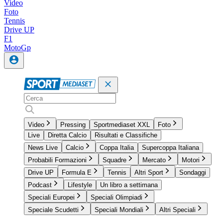
Video
Foto
Tennis
Drive UP
F1
MotoGp
Video
Pressing
Sportmediaset XXL
Foto
Live
Diretta Calcio
Risultati e Classifiche
News Live
Calcio
Coppa Italia
Supercoppa Italiana
Probabili Formazioni
Squadre
Mercato
Motori
Drive UP
Formula E
Tennis
Altri Sport
Sondaggi
Podcast
Lifestyle
Un libro a settimana
Speciali Europei
Speciali Olimpiadi
Speciale Scudetti
Speciali Mondiali
Altri Speciali