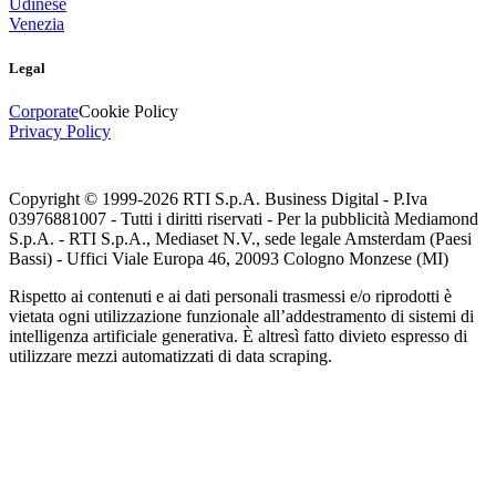
Udinese
Venezia
Legal
Corporate
Cookie Policy
Privacy Policy
Copyright © 1999-
2026
RTI S.p.A. Business Digital - P.Iva
03976881007 - Tutti i diritti riservati - Per la pubblicità Mediamond
S.p.A. - RTI S.p.A., Mediaset N.V., sede legale Amsterdam (Paesi
Bassi) - Uffici Viale Europa 46, 20093 Cologno Monzese (MI)
Rispetto ai contenuti e ai dati personali trasmessi e/o riprodotti è
vietata ogni utilizzazione funzionale all’addestramento di sistemi di
intelligenza artificiale generativa. È altresì fatto divieto espresso di
utilizzare mezzi automatizzati di data scraping.