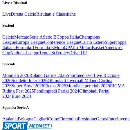
Live e Risultati
Live
Diretta Calcio
Risultati e Classifiche
Sezioni
Calcio
Mercato
Serie A
Serie B
Coppa Italia
Champions
League
Europa League
Conference League
Calcio Estero
Supercoppa
Italiana
Formula 1
Formula E
MotoGP
Altri Motori
Basket
America's
Cup
Nations League
Tennis
Sci
Volley
Drive UP
Speciali
Mondiali 2026
Roland Garros 2026
Sportmediaset Live Riccione
2026
Scudetto Inter 2026
Olimpiadi Invernali Milano Cortina
2026
Super Bowl 2026
Eicma 2025
Mondiale per club 2025
EICMA
Riding Fest 2025
Paralimpiadi Parigi 2024
Olimpiadi Parigi
2024
Euro 2024
Squadra Serie A
Atalanta
Bologna
Cagliari
Como
Fiorentina
Frosinone
Genoa
Inter
Juvent