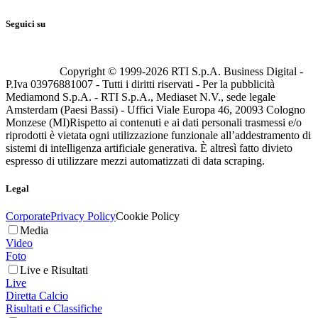
Seguici su
Copyright © 1999-
2026
RTI S.p.A. Business Digital -
P.Iva 03976881007 - Tutti i diritti riservati - Per la pubblicità
Mediamond S.p.A. - RTI S.p.A., Mediaset N.V., sede legale
Amsterdam (Paesi Bassi) - Uffici Viale Europa 46, 20093 Cologno
Monzese (MI)
Rispetto ai contenuti e ai dati personali trasmessi e/o
riprodotti è vietata ogni utilizzazione funzionale all’addestramento di
sistemi di intelligenza artificiale generativa. È altresì fatto divieto
espresso di utilizzare mezzi automatizzati di data scraping.
Legal
Corporate
Privacy Policy
Cookie Policy
Media
Video
Foto
Live e Risultati
Live
Diretta Calcio
Risultati e Classifiche