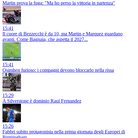
Martin prova la fuga: "Ma ho perso la vittoria in partenza"
15:41
Il cuore di Bezzecchi è da 10, ma Martin e Marquez guardano
avanti. Come Bagnaia, che aspetta il 2027...
15:41
Osimhen furioso: i compagni devono bloccarlo nella rissa
15:29
A Silverstone è dominio Raul Fernandez
15:26
Fabbri subito protagonista nella prima giornata degli Europei di
Birmingham