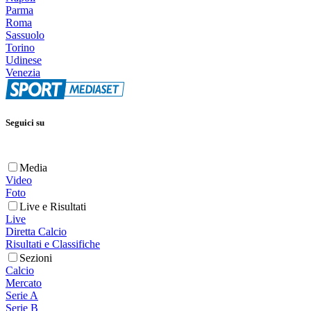
Parma
Roma
Sassuolo
Torino
Udinese
Venezia
Seguici su
Media
Video
Foto
Live e Risultati
Live
Diretta Calcio
Risultati e Classifiche
Sezioni
Calcio
Mercato
Serie A
Serie B