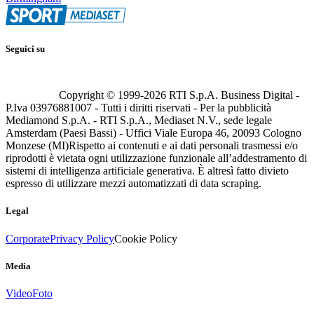
Seguici su
Copyright © 1999-
2026
RTI S.p.A. Business Digital -
P.Iva 03976881007 - Tutti i diritti riservati - Per la pubblicità
Mediamond S.p.A. - RTI S.p.A., Mediaset N.V., sede legale
Amsterdam (Paesi Bassi) - Uffici Viale Europa 46, 20093 Cologno
Monzese (MI)
Rispetto ai contenuti e ai dati personali trasmessi e/o
riprodotti è vietata ogni utilizzazione funzionale all’addestramento di
sistemi di intelligenza artificiale generativa. È altresì fatto divieto
espresso di utilizzare mezzi automatizzati di data scraping.
Legal
Corporate
Privacy Policy
Cookie Policy
Media
Video
Foto