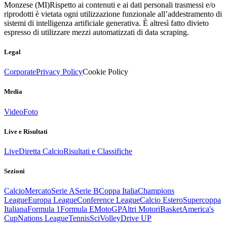
Monzese (MI)
Rispetto ai contenuti e ai dati personali trasmessi e/o
riprodotti è vietata ogni utilizzazione funzionale all’addestramento di
sistemi di intelligenza artificiale generativa. È altresì fatto divieto
espresso di utilizzare mezzi automatizzati di data scraping.
Legal
Corporate
Privacy Policy
Cookie Policy
Media
Video
Foto
Live e Risultati
Live
Diretta Calcio
Risultati e Classifiche
Sezioni
Calcio
Mercato
Serie A
Serie B
Coppa Italia
Champions
League
Europa League
Conference League
Calcio Estero
Supercoppa
Italiana
Formula 1
Formula E
MotoGP
Altri Motori
Basket
America's
Cup
Nations League
Tennis
Sci
Volley
Drive UP