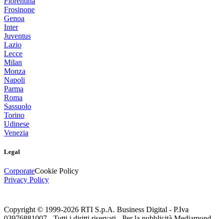
Fiorentina
Frosinone
Genoa
Inter
Juventus
Lazio
Lecce
Milan
Monza
Napoli
Parma
Roma
Sassuolo
Torino
Udinese
Venezia
Legal
Corporate
Cookie Policy
Privacy Policy
Copyright © 1999-
2026
RTI S.p.A. Business Digital - P.Iva
03976881007 - Tutti i diritti riservati - Per la pubblicità Mediamond