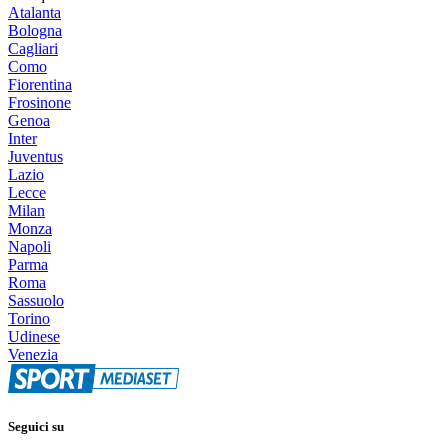
Atalanta
Bologna
Cagliari
Como
Fiorentina
Frosinone
Genoa
Inter
Juventus
Lazio
Lecce
Milan
Monza
Napoli
Parma
Roma
Sassuolo
Torino
Udinese
Venezia
Seguici su