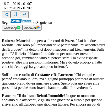
16 Ott 2019 - 01:07
16 Ott 2019 - 01:07
Segui
su
Seguici su
whatsapp
discover
Roberto Mancini
non pensa al record di Pozzo. "Lui ha i due
Mondiali che sono più importanti delle partite vinte, mi accontenterei
dell'Europeo", ha detto il ct dopo il successo sul Liechtenstein. Sulla
gara: "All'inizio abbiamo fatto faticato per non aver trovato il
secondo gol, cambiando tanto ci poteva stare. Ho avuto risposte
positive, altre che possono migliorare. Ma è dovuto proprio al fatto
che chi c'era oggi ha giocato poco insieme".
Sull'ottimo esordio di
Cristante e Di Lorenzo
: "Chi era qui è
perché crediamo in loro, ma a giugno purtroppo per forza di numero
qualcuno bravo dovrà rimanere a casa. Spero possano avere altre
possibilità perché sono bravi e hanno qualità. Poi vedremo",
E ancora: "Il dualismo
Belotti-Immobile
? In questo momento
abbiamo due attaccanti, è giusto che giochino a turno e poi quando
arriveremo all'Europeo uno giocherà titolare. Per ancora un po' di