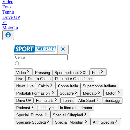
Video
Foto
Tennis
Drive UP
F1
MotoGp
Video
Pressing
Sportmediaset XXL
Foto
Live
Diretta Calcio
Risultati e Classifiche
News Live
Calcio
Coppa Italia
Supercoppa Italiana
Probabili Formazioni
Squadre
Mercato
Motori
Drive UP
Formula E
Tennis
Altri Sport
Sondaggi
Podcast
Lifestyle
Un libro a settimana
Speciali Europei
Speciali Olimpiadi
Speciale Scudetti
Speciali Mondiali
Altri Speciali