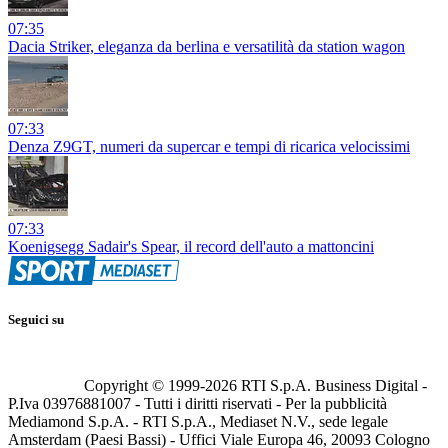
07:35
Dacia Striker, eleganza da berlina e versatilità da station wagon
07:33
Denza Z9GT, numeri da supercar e tempi di ricarica velocissimi
07:33
Koenigsegg Sadair's Spear, il record dell'auto a mattoncini
Seguici su
Copyright © 1999-
2026
RTI S.p.A. Business Digital -
P.Iva 03976881007 - Tutti i diritti riservati - Per la pubblicità
Mediamond S.p.A. - RTI S.p.A., Mediaset N.V., sede legale
Amsterdam (Paesi Bassi) - Uffici Viale Europa 46, 20093 Cologno