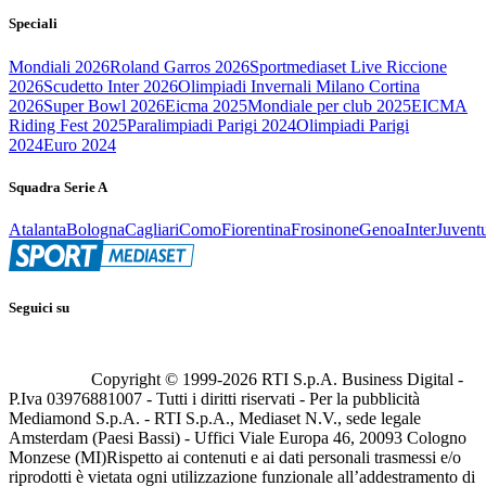
Speciali
Mondiali 2026
Roland Garros 2026
Sportmediaset Live Riccione
2026
Scudetto Inter 2026
Olimpiadi Invernali Milano Cortina
2026
Super Bowl 2026
Eicma 2025
Mondiale per club 2025
EICMA
Riding Fest 2025
Paralimpiadi Parigi 2024
Olimpiadi Parigi
2024
Euro 2024
Squadra Serie A
Atalanta
Bologna
Cagliari
Como
Fiorentina
Frosinone
Genoa
Inter
Juvent
Seguici su
Copyright © 1999-
2026
RTI S.p.A. Business Digital -
P.Iva 03976881007 - Tutti i diritti riservati - Per la pubblicità
Mediamond S.p.A. - RTI S.p.A., Mediaset N.V., sede legale
Amsterdam (Paesi Bassi) - Uffici Viale Europa 46, 20093 Cologno
Monzese (MI)
Rispetto ai contenuti e ai dati personali trasmessi e/o
riprodotti è vietata ogni utilizzazione funzionale all’addestramento di