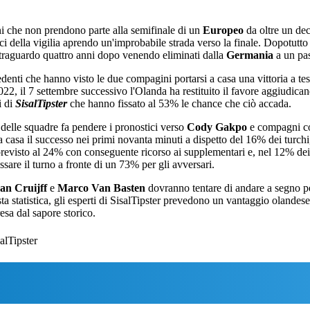
 che non prendono parte alla semifinale di un
Europeo
da oltre un de
ci della vigilia aprendo un'improbabile strada verso la finale. Dopotutto
traguardo quattro anni dopo venendo eliminati dalla
Germania
a un pas
edenti che hanno visto le due compagini portarsi a casa una vittoria a te
022, il 7 settembre successivo l'Olanda ha restituito il favore aggiudican
i di
SisalTipster
che hanno fissato al 53% le chance che ciò accada.
delle squadre fa pendere i pronostici verso
Cody Gakpo
e compagni com
a casa il successo nei primi novanta minuti a dispetto del 16% dei turchi
revisto al 24% con conseguente ricorso ai supplementari e, nel 12% dei c
ssare il turno a fronte di un 73% per gli avversari.
an Cruijff
e
Marco Van Basten
dovranno tentare di andare a segno per
ta statistica, gli esperti di SisalTipster prevedono un vantaggio olande
esa dal sapore storico.
alTipster