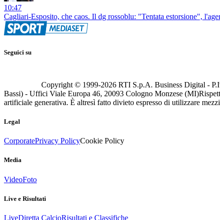
10:47
Cagliari-Esposito, che caos. Il dg rossoblu: "Tentata estorsione", l'a
Seguici su
Copyright © 1999-
2026
RTI S.p.A. Business Digital - P.I
Bassi) - Uffici Viale Europa 46, 20093 Cologno Monzese (MI)
Rispett
artificiale generativa. È altresì fatto divieto espresso di utilizzare mez
Legal
Corporate
Privacy Policy
Cookie Policy
Media
Video
Foto
Live e Risultati
Live
Diretta Calcio
Risultati e Classifiche