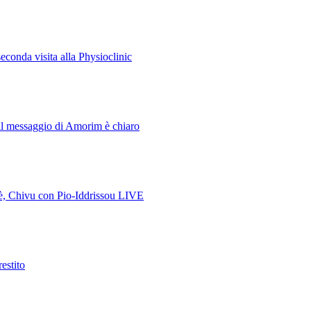
econda visita alla Physioclinic
E il messaggio di Amorim è chiaro
ssè, Chivu con Pio-Iddrissou LIVE
estito