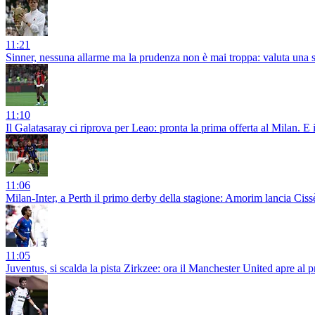
11:21
Sinner, nessuna allarme ma la prudenza non è mai troppa: valuta una s
11:10
Il Galatasaray ci riprova per Leao: pronta la prima offerta al Milan. 
11:06
Milan-Inter, a Perth il primo derby della stagione: Amorim lancia Ci
11:05
Juventus, si scalda la pista Zirkzee: ora il Manchester United apre al pr