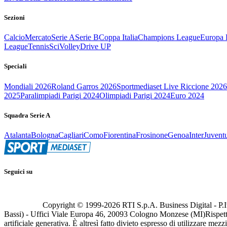
Sezioni
Calcio
Mercato
Serie A
Serie B
Coppa Italia
Champions League
Europa 
League
Tennis
Sci
Volley
Drive UP
Speciali
Mondiali 2026
Roland Garros 2026
Sportmediaset Live Riccione 2026
2025
Paralimpiadi Parigi 2024
Olimpiadi Parigi 2024
Euro 2024
Squadra Serie A
Atalanta
Bologna
Cagliari
Como
Fiorentina
Frosinone
Genoa
Inter
Juvent
Seguici su
Copyright © 1999-
2026
RTI S.p.A. Business Digital - P.I
Bassi) - Uffici Viale Europa 46, 20093 Cologno Monzese (MI)
Rispett
artificiale generativa. È altresì fatto divieto espresso di utilizzare mez