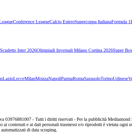
League
Conference League
Calcio Estero
Supercoppa Italiana
Formula 1
Scudetto Inter 2026
Olimpiadi Invernali Milano Cortina 2026
Super Bo
us
Lazio
Lecce
Milan
Monza
Napoli
Parma
Roma
Sassuolo
Torino
Udinese
V
va 03976881007 - Tutti i diritti riservati - Per la pubblicità Mediamon
o ai contenuti e ai dati personali trasmessi e/o riprodotti è vietata ogni 
zi automatizzati di data scraping.