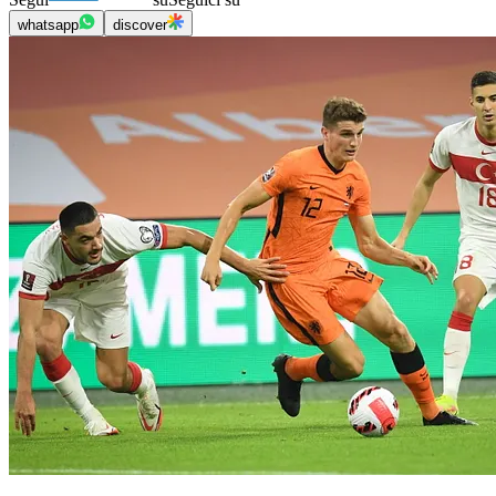
whatsapp
discover