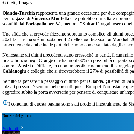
© Getty Images
Olanda-Turchia
rappresenta una grande occasione per due compagini
per i ragazzi di
Vincenzo Montella
che potrebbero ribaltare i pronosti
sconfitti dal
Portogallo
per 2-1, mentre i
"Sultani"
raggiunsero quel 
Una sfida che si prevede frizzante soprattutto complice gli ultimi prec
2021 la Turchia si è imposta per 4-2 nelle qualificazioni ai Mondiali 2
proveniente da ambedue le parti del campo come valutato dagli espert
Nonostante gli ultimi precedenti siano pressoché in parità, il cammino 
ridato fiducia negli Orange che hanno il 60% di possibilità di portarsi 
contro l'
Austria
. Difficile, ma non impossibile nemmeno il pareggio p
Cahlanoglu
e colleghi che si ritroverebbero il 27% di possibilità di pa
Se tutto fa pensare un passaggio di turno per l'Olanda, gli eredi di
Joh
iniziali pressoché sempre nel corso di questi Europei. Nonostante ques
aggredire subito la porta avversaria per pensare di conquistare un'impr
I contenuti di questa pagina sono stati prodotti integralmente da Sis
Notizie del giorno
Vedi tutti