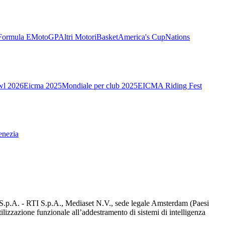
Formula E
MotoGP
Altri Motori
Basket
America's Cup
Nations
wl 2026
Eicma 2025
Mondiale per club 2025
EICMA Riding Fest
enezia
d S.p.A. - RTI S.p.A., Mediaset N.V., sede legale Amsterdam (Paesi
utilizzazione funzionale all’addestramento di sistemi di intelligenza