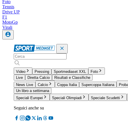
Foto
Tennis
Drive UP
F1
MotoGp
Virali
Video
Pressing
Sportmediaset XXL
Foto
Live
Diretta Calcio
Risultati e Classifiche
News Live
Calcio
Coppa Italia
Supercoppa Italiana
Proba
Un libro a settimana
Speciali Europei
Speciali Olimpiadi
Speciale Scudetti
Seguici anche su