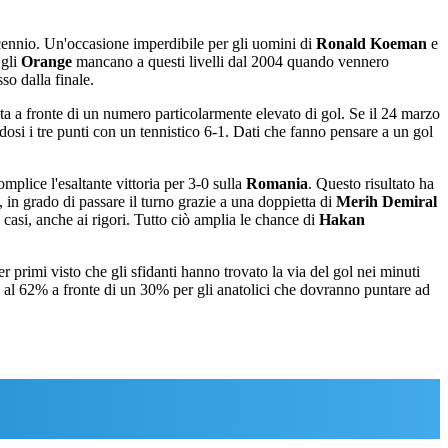
cennio. Un'occasione imperdibile per gli uomini di
Ronald Koeman
e
 gli
Orange
mancano a questi livelli dal 2004 quando vennero
so dalla finale.
sta a fronte di un numero particolarmente elevato di gol. Se il 24 marzo
dosi i tre punti con un tennistico 6-1. Dati che fanno pensare a un gol
plice l'esaltante vittoria per 3-0 sulla
Romania
. Questo risultato ha
, in grado di passare il turno grazie a una doppietta di
Merih Demiral
asi, anche ai rigori. Tutto ciò amplia le chance di
Hakan
 primi visto che gli sfidanti hanno trovato la via del gol nei minuti
se al 62% a fronte di un 30% per gli anatolici che dovranno puntare ad