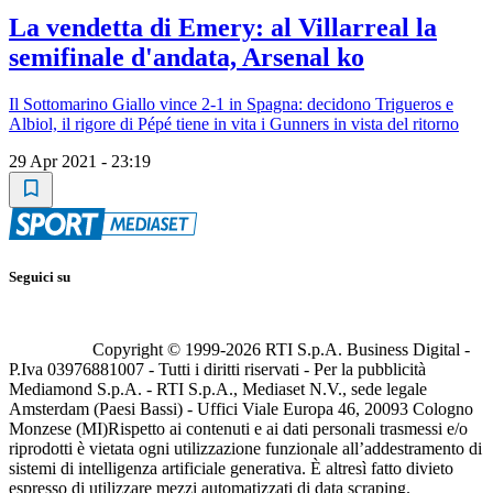
La vendetta di Emery: al Villarreal la
semifinale d'andata, Arsenal ko
Il Sottomarino Giallo vince 2-1 in Spagna: decidono Trigueros e
Albiol, il rigore di Pépé tiene in vita i Gunners in vista del ritorno
29 Apr 2021 - 23:19
Seguici su
Copyright © 1999-
2026
RTI S.p.A. Business Digital -
P.Iva 03976881007 - Tutti i diritti riservati - Per la pubblicità
Mediamond S.p.A. - RTI S.p.A., Mediaset N.V., sede legale
Amsterdam (Paesi Bassi) - Uffici Viale Europa 46, 20093 Cologno
Monzese (MI)
Rispetto ai contenuti e ai dati personali trasmessi e/o
riprodotti è vietata ogni utilizzazione funzionale all’addestramento di
sistemi di intelligenza artificiale generativa. È altresì fatto divieto
espresso di utilizzare mezzi automatizzati di data scraping.