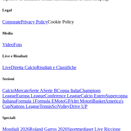
Legal
Corporate
Privacy Policy
Cookie Policy
Media
Video
Foto
Live e Risultati
Live
Diretta Calcio
Risultati e Classifiche
Sezioni
Calcio
Mercato
Serie A
Serie B
Coppa Italia
Champions
League
Europa League
Conference League
Calcio Estero
Supercoppa
Italiana
Formula 1
Formula E
MotoGP
Altri Motori
Basket
America's
Cup
Nations League
Tennis
Sci
Volley
Drive UP
Speciali
Mondiali 2026
Roland Garros 2026
Sportmediaset Live Riccione