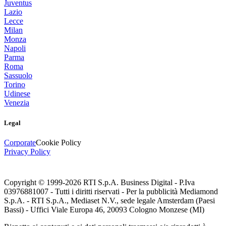
Juventus
Lazio
Lecce
Milan
Monza
Napoli
Parma
Roma
Sassuolo
Torino
Udinese
Venezia
Legal
Corporate
Cookie Policy
Privacy Policy
Copyright © 1999-
2026
RTI S.p.A. Business Digital - P.Iva
03976881007 - Tutti i diritti riservati - Per la pubblicità Mediamond
S.p.A. - RTI S.p.A., Mediaset N.V., sede legale Amsterdam (Paesi
Bassi) - Uffici Viale Europa 46, 20093 Cologno Monzese (MI)