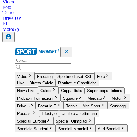
Video
Foto
Tennis
Drive UP
F1
MotoGp
Video
Pressing
Sportmediaset XXL
Foto
Live
Diretta Calcio
Risultati e Classifiche
News Live
Calcio
Coppa Italia
Supercoppa Italiana
Probabili Formazioni
Squadre
Mercato
Motori
Drive UP
Formula E
Tennis
Altri Sport
Sondaggi
Podcast
Lifestyle
Un libro a settimana
Speciali Europei
Speciali Olimpiadi
Speciale Scudetti
Speciali Mondiali
Altri Speciali