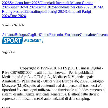
2026
Scudetto Inter 2026
Olimpiadi Invernali Milano Cortina
2026
Super Bowl 2026
Eicma 2025
Mondiale per club 2025
EICMA
Riding Fest 2025
Paralimpiadi Parigi 2024
Olimpiadi Parigi
2024
Euro 2024
Squadra Serie A
Atalanta
Bologna
Cagliari
Como
Fiorentina
Frosinone
Genoa
Inter
Juvent
Seguici su
Copyright © 1999-
2026
RTI S.p.A. Business Digital -
P.Iva 03976881007 - Tutti i diritti riservati - Per la pubblicità
Mediamond S.p.A. - RTI S.p.A., Mediaset N.V., sede legale
Amsterdam (Paesi Bassi) - Uffici Viale Europa 46, 20093 Cologno
Monzese (MI)
Rispetto ai contenuti e ai dati personali trasmessi e/o
riprodotti è vietata ogni utilizzazione funzionale all’addestramento di
sistemi di intelligenza artificiale generativa. È altresì fatto divieto
espresso di utilizzare mezzi automatizzati di data scraping.
Legal