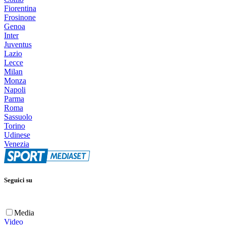
Fiorentina
Frosinone
Genoa
Inter
Juventus
Lazio
Lecce
Milan
Monza
Napoli
Parma
Roma
Sassuolo
Torino
Udinese
Venezia
Seguici su
Media
Video