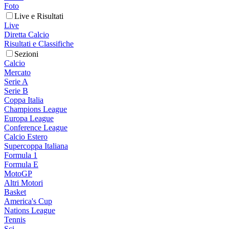
Foto
Live e Risultati
Live
Diretta Calcio
Risultati e Classifiche
Sezioni
Calcio
Mercato
Serie A
Serie B
Coppa Italia
Champions League
Europa League
Conference League
Calcio Estero
Supercoppa Italiana
Formula 1
Formula E
MotoGP
Altri Motori
Basket
America's Cup
Nations League
Tennis
Sci