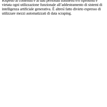
Rispetto ai contenuti e ai dati personali trasmessi e/o riprodotti è
vietata ogni utilizzazione funzionale all’addestramento di sistemi di
intelligenza artificiale generativa. È altresì fatto divieto espresso di
utilizzare mezzi automatizzati di data scraping.