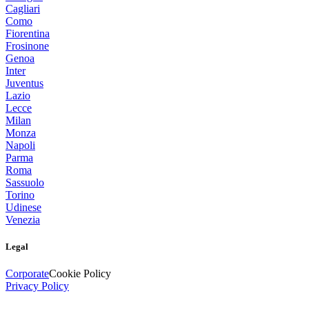
Cagliari
Como
Fiorentina
Frosinone
Genoa
Inter
Juventus
Lazio
Lecce
Milan
Monza
Napoli
Parma
Roma
Sassuolo
Torino
Udinese
Venezia
Legal
Corporate
Cookie Policy
Privacy Policy