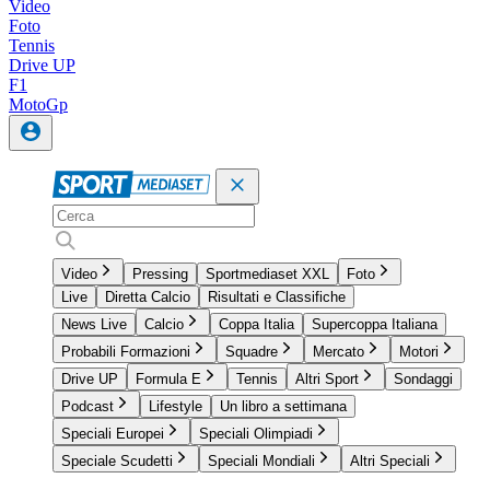
Video
Foto
Tennis
Drive UP
F1
MotoGp
Video
Pressing
Sportmediaset XXL
Foto
Live
Diretta Calcio
Risultati e Classifiche
News Live
Calcio
Coppa Italia
Supercoppa Italiana
Probabili Formazioni
Squadre
Mercato
Motori
Drive UP
Formula E
Tennis
Altri Sport
Sondaggi
Podcast
Lifestyle
Un libro a settimana
Speciali Europei
Speciali Olimpiadi
Speciale Scudetti
Speciali Mondiali
Altri Speciali