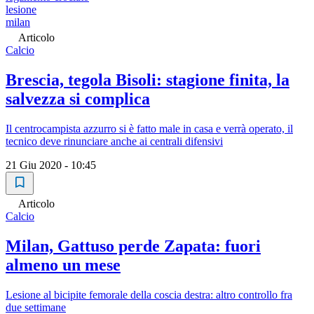
lesione
milan
Articolo
Calcio
Brescia, tegola Bisoli: stagione finita, la
salvezza si complica
Il centrocampista azzurro si è fatto male in casa e verrà operato, il
tecnico deve rinunciare anche ai centrali difensivi
21 Giu 2020 - 10:45
Articolo
Calcio
Milan, Gattuso perde Zapata: fuori
almeno un mese
Lesione al bicipite femorale della coscia destra: altro controllo fra
due settimane