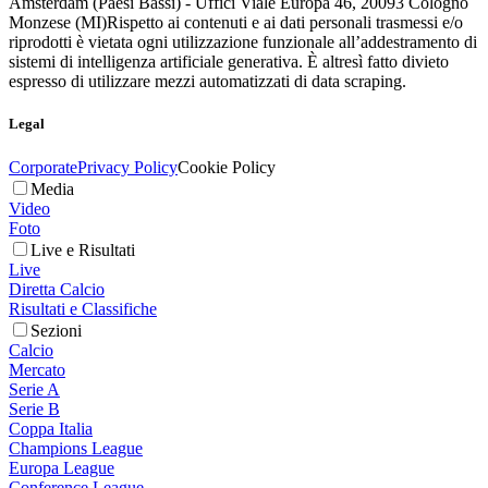
Amsterdam (Paesi Bassi) - Uffici Viale Europa 46, 20093 Cologno
Monzese (MI)
Rispetto ai contenuti e ai dati personali trasmessi e/o
riprodotti è vietata ogni utilizzazione funzionale all’addestramento di
sistemi di intelligenza artificiale generativa. È altresì fatto divieto
espresso di utilizzare mezzi automatizzati di data scraping.
Legal
Corporate
Privacy Policy
Cookie Policy
Media
Video
Foto
Live e Risultati
Live
Diretta Calcio
Risultati e Classifiche
Sezioni
Calcio
Mercato
Serie A
Serie B
Coppa Italia
Champions League
Europa League
Conference League