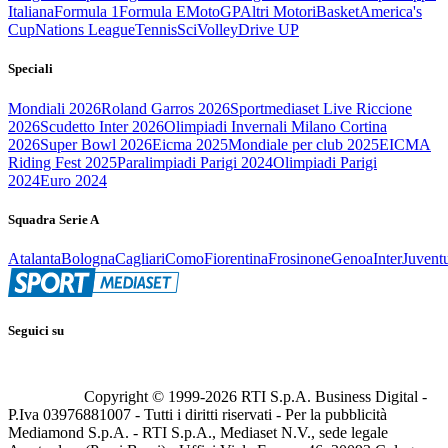
Italiana
Formula 1
Formula E
MotoGP
Altri Motori
Basket
America's
Cup
Nations League
Tennis
Sci
Volley
Drive UP
Speciali
Mondiali 2026
Roland Garros 2026
Sportmediaset Live Riccione
2026
Scudetto Inter 2026
Olimpiadi Invernali Milano Cortina
2026
Super Bowl 2026
Eicma 2025
Mondiale per club 2025
EICMA
Riding Fest 2025
Paralimpiadi Parigi 2024
Olimpiadi Parigi
2024
Euro 2024
Squadra Serie A
Atalanta
Bologna
Cagliari
Como
Fiorentina
Frosinone
Genoa
Inter
Juvent
Seguici su
Copyright © 1999-
2026
RTI S.p.A. Business Digital -
P.Iva 03976881007 - Tutti i diritti riservati - Per la pubblicità
Mediamond S.p.A. - RTI S.p.A., Mediaset N.V., sede legale