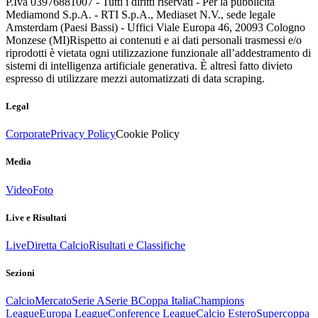
P.Iva 03976881007 - Tutti i diritti riservati - Per la pubblicità
Mediamond S.p.A. - RTI S.p.A., Mediaset N.V., sede legale
Amsterdam (Paesi Bassi) - Uffici Viale Europa 46, 20093 Cologno
Monzese (MI)
Rispetto ai contenuti e ai dati personali trasmessi e/o
riprodotti è vietata ogni utilizzazione funzionale all’addestramento di
sistemi di intelligenza artificiale generativa. È altresì fatto divieto
espresso di utilizzare mezzi automatizzati di data scraping.
Legal
Corporate
Privacy Policy
Cookie Policy
Media
Video
Foto
Live e Risultati
Live
Diretta Calcio
Risultati e Classifiche
Sezioni
Calcio
Mercato
Serie A
Serie B
Coppa Italia
Champions
League
Europa League
Conference League
Calcio Estero
Supercoppa