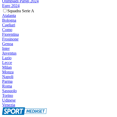
Olimpiadi Parigi 2024
Euro 2024
Squadra Serie A
Atalanta
Bologna
Cagliari
Como
Fiorentina
Frosinone
Genoa
Inter
Juventus
Lazio
Lecce
Milan
Monza
Napoli
Parma
Roma
Sassuolo
Torino
Udinese
Venezia