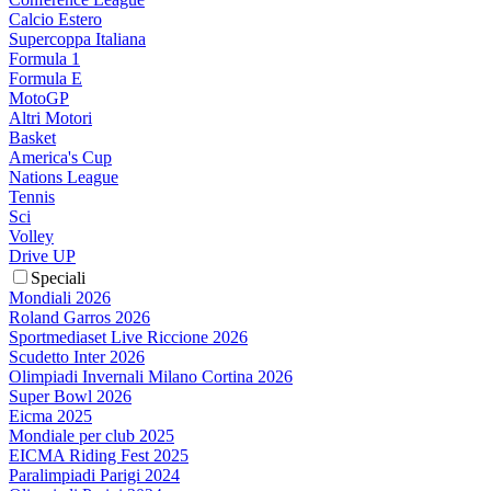
Calcio Estero
Supercoppa Italiana
Formula 1
Formula E
MotoGP
Altri Motori
Basket
America's Cup
Nations League
Tennis
Sci
Volley
Drive UP
Speciali
Mondiali 2026
Roland Garros 2026
Sportmediaset Live Riccione 2026
Scudetto Inter 2026
Olimpiadi Invernali Milano Cortina 2026
Super Bowl 2026
Eicma 2025
Mondiale per club 2025
EICMA Riding Fest 2025
Paralimpiadi Parigi 2024