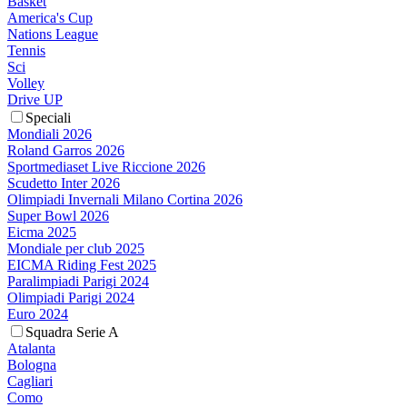
Basket
America's Cup
Nations League
Tennis
Sci
Volley
Drive UP
Speciali
Mondiali 2026
Roland Garros 2026
Sportmediaset Live Riccione 2026
Scudetto Inter 2026
Olimpiadi Invernali Milano Cortina 2026
Super Bowl 2026
Eicma 2025
Mondiale per club 2025
EICMA Riding Fest 2025
Paralimpiadi Parigi 2024
Olimpiadi Parigi 2024
Euro 2024
Squadra Serie A
Atalanta
Bologna
Cagliari
Como