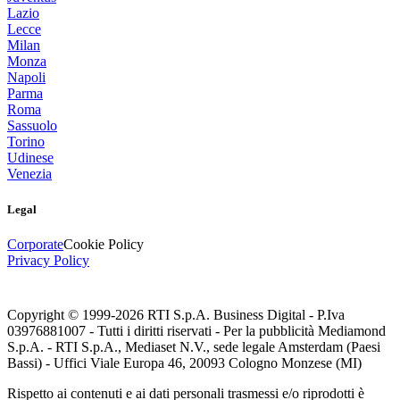
Lazio
Lecce
Milan
Monza
Napoli
Parma
Roma
Sassuolo
Torino
Udinese
Venezia
Legal
Corporate
Cookie Policy
Privacy Policy
Copyright © 1999-
2026
RTI S.p.A. Business Digital - P.Iva
03976881007 - Tutti i diritti riservati - Per la pubblicità Mediamond
S.p.A. - RTI S.p.A., Mediaset N.V., sede legale Amsterdam (Paesi
Bassi) - Uffici Viale Europa 46, 20093 Cologno Monzese (MI)
Rispetto ai contenuti e ai dati personali trasmessi e/o riprodotti è