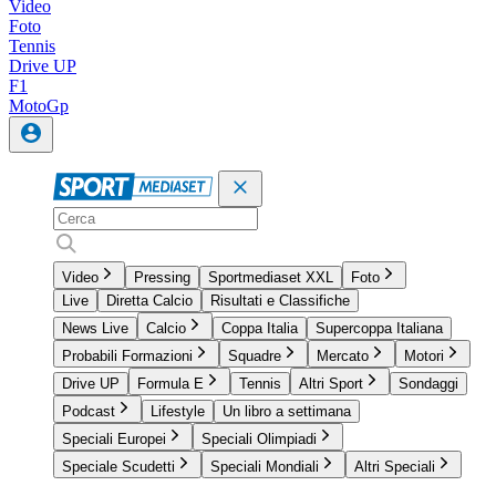
Video
Foto
Tennis
Drive UP
F1
MotoGp
Video
Pressing
Sportmediaset XXL
Foto
Live
Diretta Calcio
Risultati e Classifiche
News Live
Calcio
Coppa Italia
Supercoppa Italiana
Probabili Formazioni
Squadre
Mercato
Motori
Drive UP
Formula E
Tennis
Altri Sport
Sondaggi
Podcast
Lifestyle
Un libro a settimana
Speciali Europei
Speciali Olimpiadi
Speciale Scudetti
Speciali Mondiali
Altri Speciali