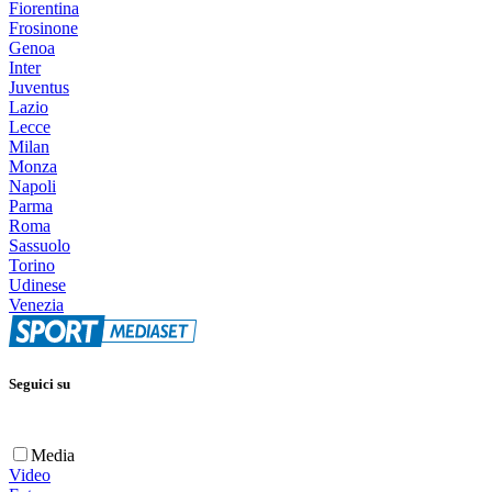
Fiorentina
Frosinone
Genoa
Inter
Juventus
Lazio
Lecce
Milan
Monza
Napoli
Parma
Roma
Sassuolo
Torino
Udinese
Venezia
Seguici su
Media
Video