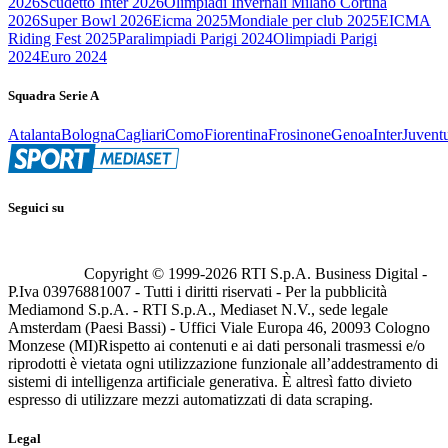
2026
Scudetto Inter 2026
Olimpiadi Invernali Milano Cortina
2026
Super Bowl 2026
Eicma 2025
Mondiale per club 2025
EICMA
Riding Fest 2025
Paralimpiadi Parigi 2024
Olimpiadi Parigi
2024
Euro 2024
Squadra Serie A
Atalanta
Bologna
Cagliari
Como
Fiorentina
Frosinone
Genoa
Inter
Juvent
Seguici su
Copyright © 1999-
2026
RTI S.p.A. Business Digital -
P.Iva 03976881007 - Tutti i diritti riservati - Per la pubblicità
Mediamond S.p.A. - RTI S.p.A., Mediaset N.V., sede legale
Amsterdam (Paesi Bassi) - Uffici Viale Europa 46, 20093 Cologno
Monzese (MI)
Rispetto ai contenuti e ai dati personali trasmessi e/o
riprodotti è vietata ogni utilizzazione funzionale all’addestramento di
sistemi di intelligenza artificiale generativa. È altresì fatto divieto
espresso di utilizzare mezzi automatizzati di data scraping.
Legal