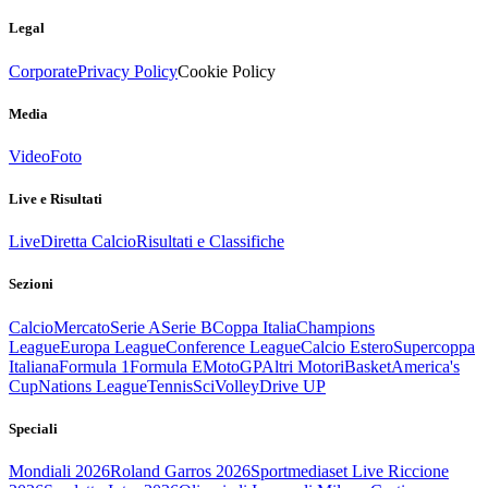
Legal
Corporate
Privacy Policy
Cookie Policy
Media
Video
Foto
Live e Risultati
Live
Diretta Calcio
Risultati e Classifiche
Sezioni
Calcio
Mercato
Serie A
Serie B
Coppa Italia
Champions
League
Europa League
Conference League
Calcio Estero
Supercoppa
Italiana
Formula 1
Formula E
MotoGP
Altri Motori
Basket
America's
Cup
Nations League
Tennis
Sci
Volley
Drive UP
Speciali
Mondiali 2026
Roland Garros 2026
Sportmediaset Live Riccione