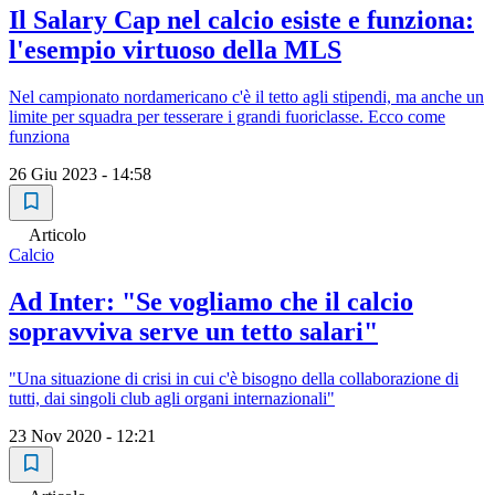
Il Salary Cap nel calcio esiste e funziona:
l'esempio virtuoso della MLS
Nel campionato nordamericano c'è il tetto agli stipendi, ma anche un
limite per squadra per tesserare i grandi fuoriclasse. Ecco come
funziona
26 Giu 2023 - 14:58
Articolo
Calcio
Ad Inter: "Se vogliamo che il calcio
sopravviva serve un tetto salari"
"Una situazione di crisi in cui c'è bisogno della collaborazione di
tutti, dai singoli club agli organi internazionali"
23 Nov 2020 - 12:21