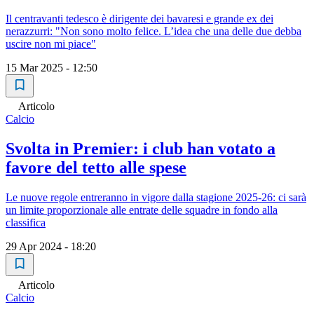
Il centravanti tedesco è dirigente dei bavaresi e grande ex dei
nerazzurri: "Non sono molto felice. L’idea che una delle due debba
uscire non mi piace"
15 Mar 2025 - 12:50
Articolo
Calcio
Svolta in Premier: i club han votato a
favore del tetto alle spese
Le nuove regole entreranno in vigore dalla stagione 2025-26: ci sarà
un limite proporzionale alle entrate delle squadre in fondo alla
classifica
29 Apr 2024 - 18:20
Articolo
Calcio