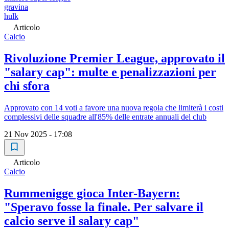
gravina
hulk
Articolo
Calcio
Rivoluzione Premier League, approvato il
"salary cap": multe e penalizzazioni per
chi sfora
Approvato con 14 voti a favore una nuova regola che limiterà i costi
complessivi delle squadre all'85% delle entrate annuali del club
21 Nov 2025 - 17:08
Articolo
Calcio
Rummenigge gioca Inter-Bayern:
"Speravo fosse la finale. Per salvare il
calcio serve il salary cap"