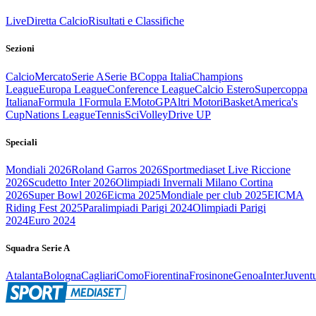
Live
Diretta Calcio
Risultati e Classifiche
Sezioni
Calcio
Mercato
Serie A
Serie B
Coppa Italia
Champions
League
Europa League
Conference League
Calcio Estero
Supercoppa
Italiana
Formula 1
Formula E
MotoGP
Altri Motori
Basket
America's
Cup
Nations League
Tennis
Sci
Volley
Drive UP
Speciali
Mondiali 2026
Roland Garros 2026
Sportmediaset Live Riccione
2026
Scudetto Inter 2026
Olimpiadi Invernali Milano Cortina
2026
Super Bowl 2026
Eicma 2025
Mondiale per club 2025
EICMA
Riding Fest 2025
Paralimpiadi Parigi 2024
Olimpiadi Parigi
2024
Euro 2024
Squadra Serie A
Atalanta
Bologna
Cagliari
Como
Fiorentina
Frosinone
Genoa
Inter
Juvent