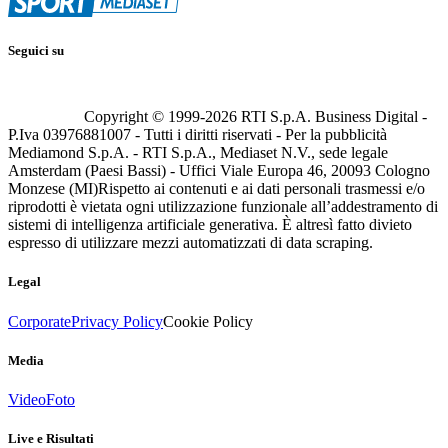
Seguici su
Copyright © 1999-
2026
RTI S.p.A. Business Digital -
P.Iva 03976881007 - Tutti i diritti riservati - Per la pubblicità
Mediamond S.p.A. - RTI S.p.A., Mediaset N.V., sede legale
Amsterdam (Paesi Bassi) - Uffici Viale Europa 46, 20093 Cologno
Monzese (MI)
Rispetto ai contenuti e ai dati personali trasmessi e/o
riprodotti è vietata ogni utilizzazione funzionale all’addestramento di
sistemi di intelligenza artificiale generativa. È altresì fatto divieto
espresso di utilizzare mezzi automatizzati di data scraping.
Legal
Corporate
Privacy Policy
Cookie Policy
Media
Video
Foto
Live e Risultati