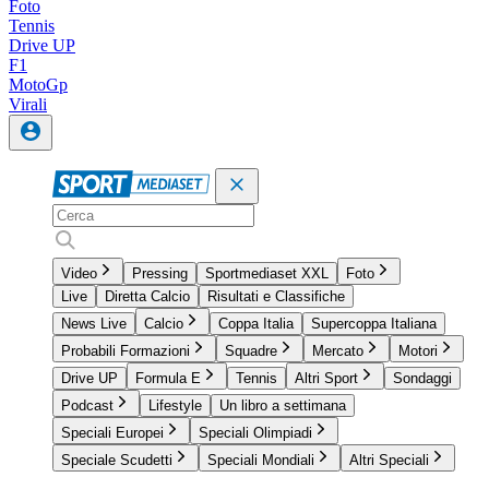
Foto
Tennis
Drive UP
F1
MotoGp
Virali
Video
Pressing
Sportmediaset XXL
Foto
Live
Diretta Calcio
Risultati e Classifiche
News Live
Calcio
Coppa Italia
Supercoppa Italiana
Probabili Formazioni
Squadre
Mercato
Motori
Drive UP
Formula E
Tennis
Altri Sport
Sondaggi
Podcast
Lifestyle
Un libro a settimana
Speciali Europei
Speciali Olimpiadi
Speciale Scudetti
Speciali Mondiali
Altri Speciali