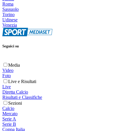
Roma
Sassuolo
Torino
Udinese
Venezia
Seguici su
Media
Video
Foto
Live e Risultati
Live
Diretta Calcio
Risultati e Classifiche
Sezioni
Calcio
Mercato
Serie A
Serie B
Coppa Italia