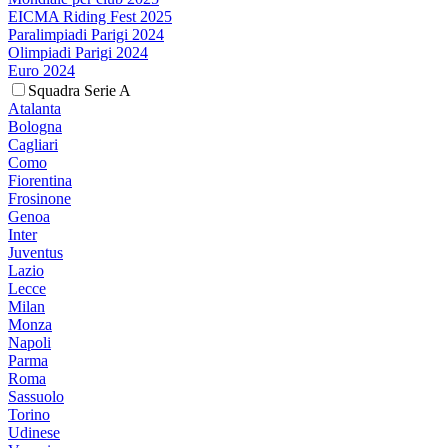
EICMA Riding Fest 2025
Paralimpiadi Parigi 2024
Olimpiadi Parigi 2024
Euro 2024
Squadra Serie A
Atalanta
Bologna
Cagliari
Como
Fiorentina
Frosinone
Genoa
Inter
Juventus
Lazio
Lecce
Milan
Monza
Napoli
Parma
Roma
Sassuolo
Torino
Udinese