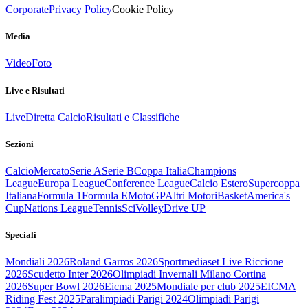
Corporate
Privacy Policy
Cookie Policy
Media
Video
Foto
Live e Risultati
Live
Diretta Calcio
Risultati e Classifiche
Sezioni
Calcio
Mercato
Serie A
Serie B
Coppa Italia
Champions
League
Europa League
Conference League
Calcio Estero
Supercoppa
Italiana
Formula 1
Formula E
MotoGP
Altri Motori
Basket
America's
Cup
Nations League
Tennis
Sci
Volley
Drive UP
Speciali
Mondiali 2026
Roland Garros 2026
Sportmediaset Live Riccione
2026
Scudetto Inter 2026
Olimpiadi Invernali Milano Cortina
2026
Super Bowl 2026
Eicma 2025
Mondiale per club 2025
EICMA
Riding Fest 2025
Paralimpiadi Parigi 2024
Olimpiadi Parigi