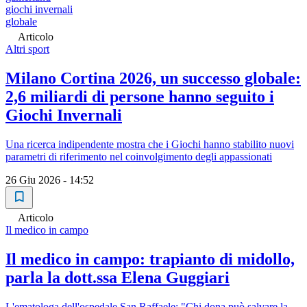
giochi invernali
globale
Articolo
Altri sport
Milano Cortina 2026, un successo globale:
2,6 miliardi di persone hanno seguito i
Giochi Invernali
Una ricerca indipendente mostra che i Giochi hanno stabilito nuovi
parametri di riferimento nel coinvolgimento degli appassionati
26 Giu 2026 - 14:52
Articolo
Il medico in campo
Il medico in campo: trapianto di midollo,
parla la dott.ssa Elena Guggiari
L'ematologa dell'ospedale San Raffaele: "Chi dona può salvare la