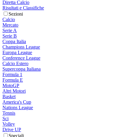
Diretta Calcio
Risultati e Classifiche
Sezioni
Calcio
Mercato
Serie A
Serie B
Coppa Italia
Champions League
Europa League
Conference League
Calcio Estero
Supercoppa Italiana
Formula 1
Formula E
MotoGP
Altri Motori
Basket
America's Cup
Nations League
Tennis
Sci
Volley
Drive UP
Speciali