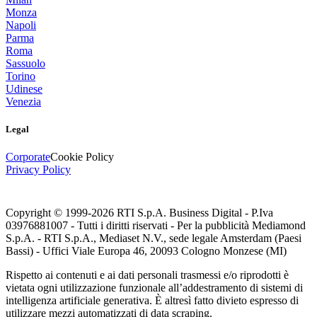
Monza
Napoli
Parma
Roma
Sassuolo
Torino
Udinese
Venezia
Legal
Corporate
Cookie Policy
Privacy Policy
Copyright © 1999-
2026
RTI S.p.A. Business Digital - P.Iva
03976881007 - Tutti i diritti riservati - Per la pubblicità Mediamond
S.p.A. - RTI S.p.A., Mediaset N.V., sede legale Amsterdam (Paesi
Bassi) - Uffici Viale Europa 46, 20093 Cologno Monzese (MI)
Rispetto ai contenuti e ai dati personali trasmessi e/o riprodotti è
vietata ogni utilizzazione funzionale all’addestramento di sistemi di
intelligenza artificiale generativa. È altresì fatto divieto espresso di
utilizzare mezzi automatizzati di data scraping.