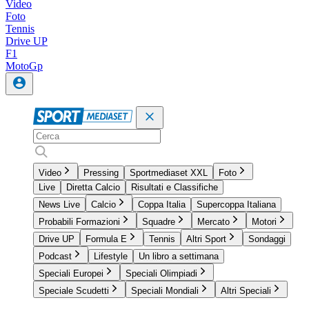
Video
Foto
Tennis
Drive UP
F1
MotoGp
Video
Pressing
Sportmediaset XXL
Foto
Live
Diretta Calcio
Risultati e Classifiche
News Live
Calcio
Coppa Italia
Supercoppa Italiana
Probabili Formazioni
Squadre
Mercato
Motori
Drive UP
Formula E
Tennis
Altri Sport
Sondaggi
Podcast
Lifestyle
Un libro a settimana
Speciali Europei
Speciali Olimpiadi
Speciale Scudetti
Speciali Mondiali
Altri Speciali