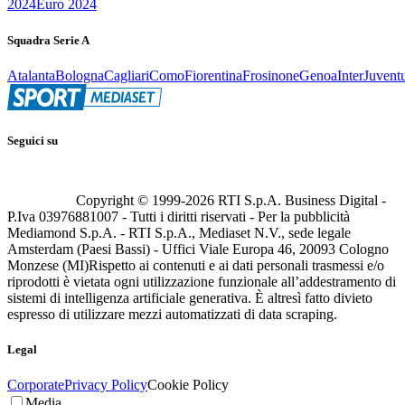
2024
Euro 2024
Squadra Serie A
Atalanta
Bologna
Cagliari
Como
Fiorentina
Frosinone
Genoa
Inter
Juvent
Seguici su
Copyright © 1999-
2026
RTI S.p.A. Business Digital -
P.Iva 03976881007 - Tutti i diritti riservati - Per la pubblicità
Mediamond S.p.A. - RTI S.p.A., Mediaset N.V., sede legale
Amsterdam (Paesi Bassi) - Uffici Viale Europa 46, 20093 Cologno
Monzese (MI)
Rispetto ai contenuti e ai dati personali trasmessi e/o
riprodotti è vietata ogni utilizzazione funzionale all’addestramento di
sistemi di intelligenza artificiale generativa. È altresì fatto divieto
espresso di utilizzare mezzi automatizzati di data scraping.
Legal
Corporate
Privacy Policy
Cookie Policy
Media