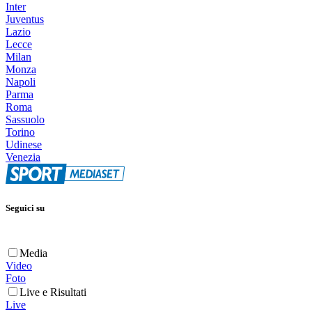
Inter
Juventus
Lazio
Lecce
Milan
Monza
Napoli
Parma
Roma
Sassuolo
Torino
Udinese
Venezia
Seguici su
Media
Video
Foto
Live e Risultati
Live