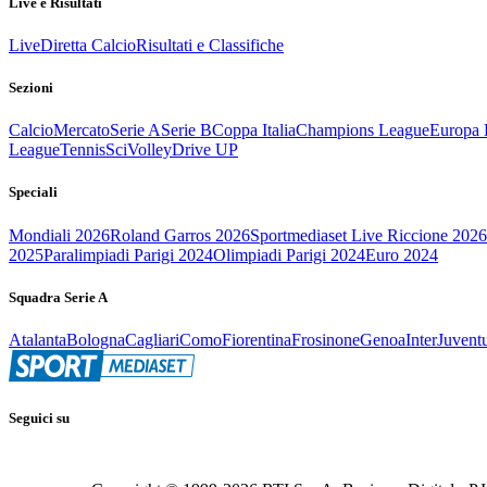
Live e Risultati
Live
Diretta Calcio
Risultati e Classifiche
Sezioni
Calcio
Mercato
Serie A
Serie B
Coppa Italia
Champions League
Europa 
League
Tennis
Sci
Volley
Drive UP
Speciali
Mondiali 2026
Roland Garros 2026
Sportmediaset Live Riccione 2026
2025
Paralimpiadi Parigi 2024
Olimpiadi Parigi 2024
Euro 2024
Squadra Serie A
Atalanta
Bologna
Cagliari
Como
Fiorentina
Frosinone
Genoa
Inter
Juvent
Seguici su