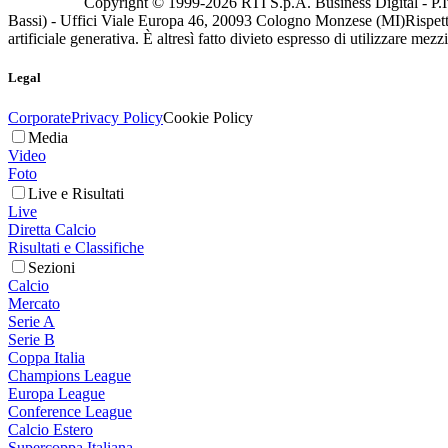
Copyright © 1999-
2026
RTI S.p.A. Business Digital - P.I
Bassi) - Uffici Viale Europa 46, 20093 Cologno Monzese (MI)
Rispett
artificiale generativa. È altresì fatto divieto espresso di utilizzare mez
Legal
Corporate
Privacy Policy
Cookie Policy
Media
Video
Foto
Live e Risultati
Live
Diretta Calcio
Risultati e Classifiche
Sezioni
Calcio
Mercato
Serie A
Serie B
Coppa Italia
Champions League
Europa League
Conference League
Calcio Estero
Supercoppa Italiana