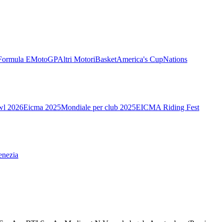
Formula E
MotoGP
Altri Motori
Basket
America's Cup
Nations
wl 2026
Eicma 2025
Mondiale per club 2025
EICMA Riding Fest
enezia