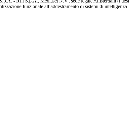
d S.p.A. - RTI S.p.A., Mediaset N.V., sede legale Amsterdam (Paesi
utilizzazione funzionale all’addestramento di sistemi di intelligenza