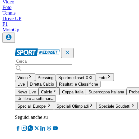
Video
Foto
Tennis
Drive UP
F1
MotoGp
Video
Pressing
Sportmediaset XXL
Foto
Live
Diretta Calcio
Risultati e Classifiche
News Live
Calcio
Coppa Italia
Supercoppa Italiana
Proba
Un libro a settimana
Speciali Europei
Speciali Olimpiadi
Speciale Scudetti
Seguici anche su