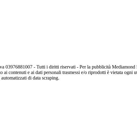
va 03976881007 - Tutti i diritti riservati - Per la pubblicità Mediamon
o ai contenuti e ai dati personali trasmessi e/o riprodotti è vietata ogni 
zi automatizzati di data scraping.