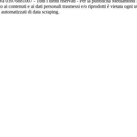
va 03976881007 - Tutti i diritti riservati - Per la pubblicità Mediamon
o ai contenuti e ai dati personali trasmessi e/o riprodotti è vietata ogni 
zi automatizzati di data scraping.