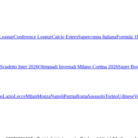
League
Conference League
Calcio Estero
Supercoppa Italiana
Formula 1
Scudetto Inter 2026
Olimpiadi Invernali Milano Cortina 2026
Super Bo
us
Lazio
Lecce
Milan
Monza
Napoli
Parma
Roma
Sassuolo
Torino
Udinese
V