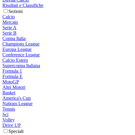
Risultati e Classifiche
Sezioni
Calcio
Mercato
Serie A
Serie B
Coppa Italia
Champions League
Europa League
Conference League
Calcio Estero
Supercoppa Italiana
Formula 1
Formula E
MotoGP
Altri Motori
Basket
America's Cup
Nations League
Tennis
Sci
Volley
Drive UP
Speciali