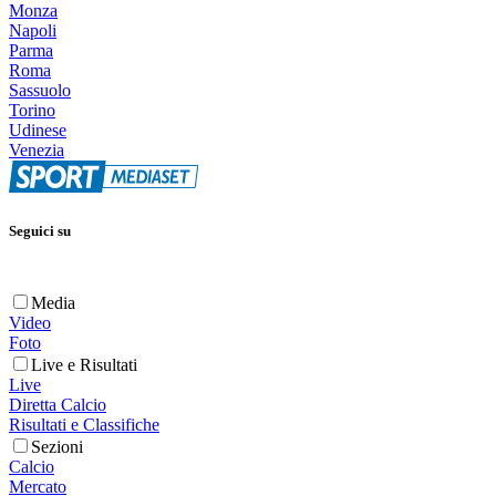
Monza
Napoli
Parma
Roma
Sassuolo
Torino
Udinese
Venezia
Seguici su
Media
Video
Foto
Live e Risultati
Live
Diretta Calcio
Risultati e Classifiche
Sezioni
Calcio
Mercato