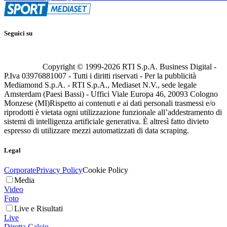
Seguici su
Copyright © 1999-
2026
RTI S.p.A. Business Digital -
P.Iva 03976881007 - Tutti i diritti riservati - Per la pubblicità
Mediamond S.p.A. - RTI S.p.A., Mediaset N.V., sede legale
Amsterdam (Paesi Bassi) - Uffici Viale Europa 46, 20093 Cologno
Monzese (MI)
Rispetto ai contenuti e ai dati personali trasmessi e/o
riprodotti è vietata ogni utilizzazione funzionale all’addestramento di
sistemi di intelligenza artificiale generativa. È altresì fatto divieto
espresso di utilizzare mezzi automatizzati di data scraping.
Legal
Corporate
Privacy Policy
Cookie Policy
Media
Video
Foto
Live e Risultati
Live
Diretta Calcio