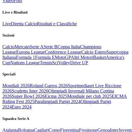
Video
Foto
Live e Risultati
Live
Diretta Calcio
Risultati e Classifiche
Sezioni
Calcio
Mercato
Serie A
Serie B
Coppa Italia
Champions
League
Europa League
Conference League
Calcio Estero
Supercoppa
Italiana
Formula 1
Formula E
MotoGP
Altri Motori
Basket
America's
Cup
Nations League
Tennis
Sci
Volley
Drive UP
Speciali
Mondiali 2026
Roland Garros 2026
Sportmediaset Live Riccione
2026
Scudetto Inter 2026
Olimpiadi Invernali Milano Cortina
2026
Super Bowl 2026
Eicma 2025
Mondiale per club 2025
EICMA
Riding Fest 2025
Paralimpiadi Parigi 2024
Olimpiadi Parigi
2024
Euro 2024
Squadra Serie A
Atalanta
Bologna
Cagliari
Como
Fiorentina
Frosinone
Genoa
Inter
Juvent