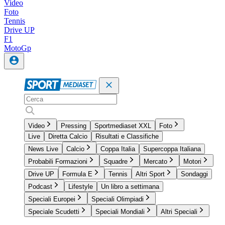
Video
Foto
Tennis
Drive UP
F1
MotoGp
Video
Pressing
Sportmediaset XXL
Foto
Live
Diretta Calcio
Risultati e Classifiche
News Live
Calcio
Coppa Italia
Supercoppa Italiana
Probabili Formazioni
Squadre
Mercato
Motori
Drive UP
Formula E
Tennis
Altri Sport
Sondaggi
Podcast
Lifestyle
Un libro a settimana
Speciali Europei
Speciali Olimpiadi
Speciale Scudetti
Speciali Mondiali
Altri Speciali