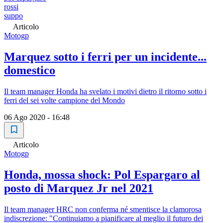
rossi
suppo
Articolo
Motogp
Marquez sotto i ferri per un incidente...
domestico
Il team manager Honda ha svelato i motivi dietro il ritorno sotto i
ferri del sei volte campione del Mondo
06 Ago 2020 - 16:48
Articolo
Motogp
Honda, mossa shock: Pol Espargaro al
posto di Marquez Jr nel 2021
Il team manager HRC non conferma né smentisce la clamorosa
indiscrezione: "Continuiamo a pianificare al meglio il futuro dei