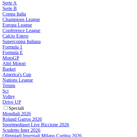
Serie A
Serie B
Coppa Italia
Champions League
Europa League
Conference League
Calcio Estero
Supercoppa Italiana
Formula 1
Formula E
MotoGP
Altri Motori
Basket
America's Cup
Nations League
Tennis
Sci
Volley
Drive UP
Speciali
Mondiali 2026
Roland Garros 2026
Sportmediaset Live Riccione 2026
Scudetto Inter 2026
Olimpiadi Invernali Milano Cortina 2026