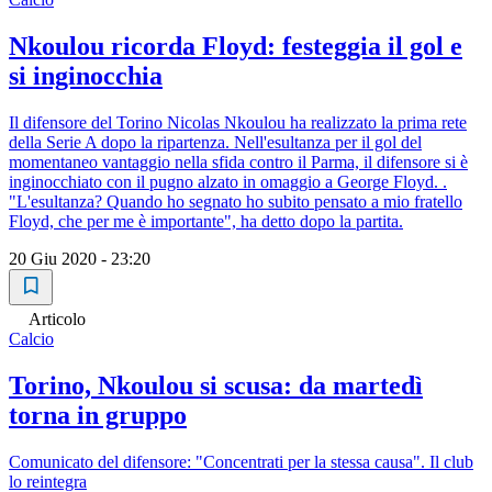
Nkoulou ricorda Floyd: festeggia il gol e
si inginocchia
Il difensore del Torino Nicolas Nkoulou ha realizzato la prima rete
della Serie A dopo la ripartenza. Nell'esultanza per il gol del
momentaneo vantaggio nella sfida contro il Parma, il difensore si è
inginocchiato con il pugno alzato in omaggio a George Floyd. .
"L'esultanza? Quando ho segnato ho subito pensato a mio fratello
Floyd, che per me è importante", ha detto dopo la partita.
20 Giu 2020 - 23:20
Articolo
Calcio
Torino, Nkoulou si scusa: da martedì
torna in gruppo
Comunicato del difensore: "Concentrati per la stessa causa". Il club
lo reintegra