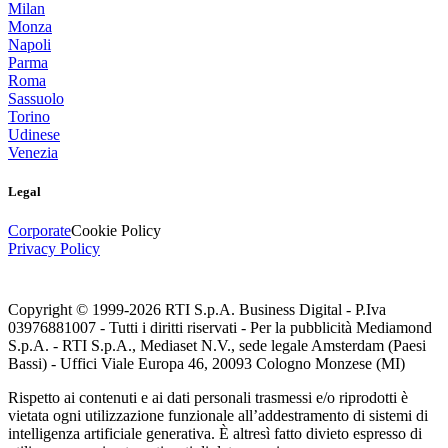
Milan
Monza
Napoli
Parma
Roma
Sassuolo
Torino
Udinese
Venezia
Legal
Corporate
Cookie Policy
Privacy Policy
Copyright © 1999-
2026
RTI S.p.A. Business Digital - P.Iva
03976881007 - Tutti i diritti riservati - Per la pubblicità Mediamond
S.p.A. - RTI S.p.A., Mediaset N.V., sede legale Amsterdam (Paesi
Bassi) - Uffici Viale Europa 46, 20093 Cologno Monzese (MI)
Rispetto ai contenuti e ai dati personali trasmessi e/o riprodotti è
vietata ogni utilizzazione funzionale all’addestramento di sistemi di
intelligenza artificiale generativa. È altresì fatto divieto espresso di