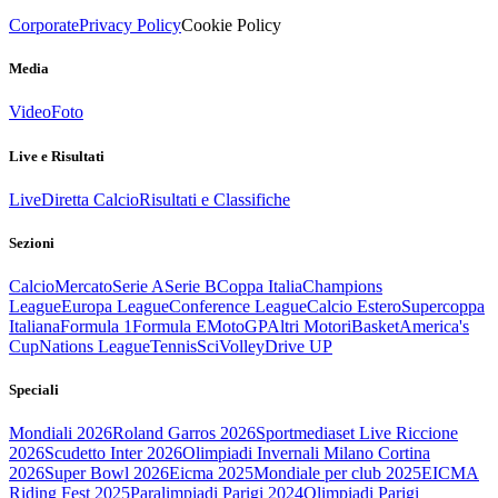
Corporate
Privacy Policy
Cookie Policy
Media
Video
Foto
Live e Risultati
Live
Diretta Calcio
Risultati e Classifiche
Sezioni
Calcio
Mercato
Serie A
Serie B
Coppa Italia
Champions
League
Europa League
Conference League
Calcio Estero
Supercoppa
Italiana
Formula 1
Formula E
MotoGP
Altri Motori
Basket
America's
Cup
Nations League
Tennis
Sci
Volley
Drive UP
Speciali
Mondiali 2026
Roland Garros 2026
Sportmediaset Live Riccione
2026
Scudetto Inter 2026
Olimpiadi Invernali Milano Cortina
2026
Super Bowl 2026
Eicma 2025
Mondiale per club 2025
EICMA
Riding Fest 2025
Paralimpiadi Parigi 2024
Olimpiadi Parigi