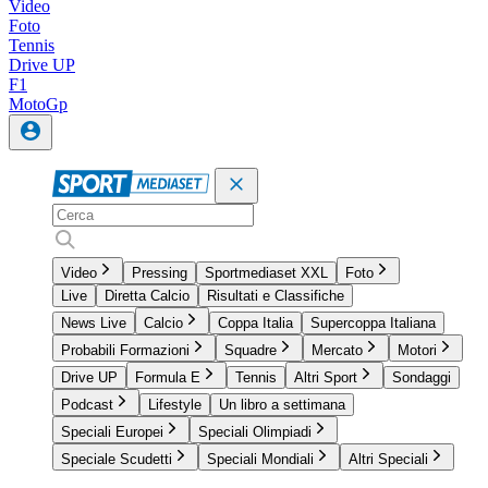
Video
Foto
Tennis
Drive UP
F1
MotoGp
Video
Pressing
Sportmediaset XXL
Foto
Live
Diretta Calcio
Risultati e Classifiche
News Live
Calcio
Coppa Italia
Supercoppa Italiana
Probabili Formazioni
Squadre
Mercato
Motori
Drive UP
Formula E
Tennis
Altri Sport
Sondaggi
Podcast
Lifestyle
Un libro a settimana
Speciali Europei
Speciali Olimpiadi
Speciale Scudetti
Speciali Mondiali
Altri Speciali