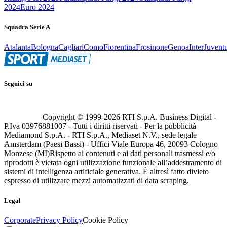
2024
Euro 2024
Squadra Serie A
Atalanta
Bologna
Cagliari
Como
Fiorentina
Frosinone
Genoa
Inter
Juvent
Seguici su
Copyright © 1999-
2026
RTI S.p.A. Business Digital -
P.Iva 03976881007 - Tutti i diritti riservati - Per la pubblicità
Mediamond S.p.A. - RTI S.p.A., Mediaset N.V., sede legale
Amsterdam (Paesi Bassi) - Uffici Viale Europa 46, 20093 Cologno
Monzese (MI)
Rispetto ai contenuti e ai dati personali trasmessi e/o
riprodotti è vietata ogni utilizzazione funzionale all’addestramento di
sistemi di intelligenza artificiale generativa. È altresì fatto divieto
espresso di utilizzare mezzi automatizzati di data scraping.
Legal
Corporate
Privacy Policy
Cookie Policy