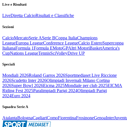
Live e Risultati
Live
Diretta Calcio
Risultati e Classifiche
Sezioni
Calcio
Mercato
Serie A
Serie B
Coppa Italia
Champions
League
Europa League
Conference League
Calcio Estero
Supercoppa
Italiana
Formula 1
Formula E
MotoGP
Altri Motori
Basket
America's
Cup
Nations League
Tennis
Sci
Volley
Drive UP
Speciali
Mondiali 2026
Roland Garros 2026
Sportmediaset Live Riccione
2026
Scudetto Inter 2026
Olimpiadi Invernali Milano Cortina
2026
Super Bowl 2026
Eicma 2025
Mondiale per club 2025
EICMA
Riding Fest 2025
Paralimpiadi Parigi 2024
Olimpiadi Parigi
2024
Euro 2024
Squadra Serie A
Atalanta
Bologna
Cagliari
Como
Fiorentina
Frosinone
Genoa
Inter
Juvent