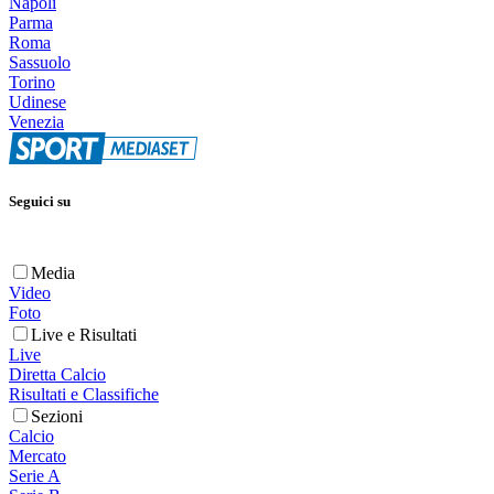
Napoli
Parma
Roma
Sassuolo
Torino
Udinese
Venezia
Seguici su
Media
Video
Foto
Live e Risultati
Live
Diretta Calcio
Risultati e Classifiche
Sezioni
Calcio
Mercato
Serie A