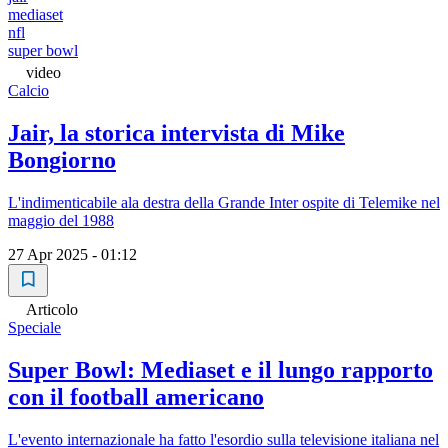
mediaset
nfl
super bowl
video
Calcio
Jair, la storica intervista di Mike
Bongiorno
L'indimenticabile ala destra della Grande Inter ospite di Telemike nel
maggio del 1988
27 Apr 2025 - 01:12
Articolo
Speciale
Super Bowl: Mediaset e il lungo rapporto
con il football americano
L'evento internazionale ha fatto l'esordio sulla televisione italiana nel