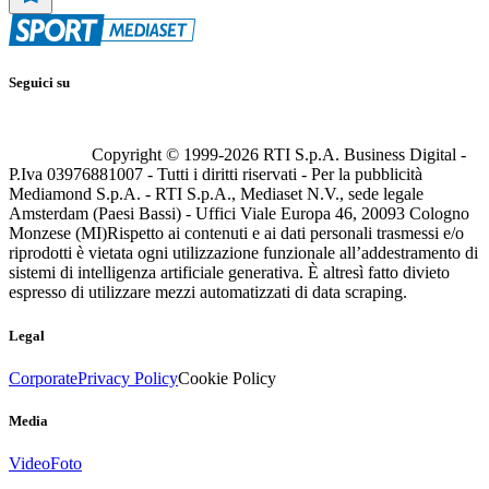
Seguici su
Copyright © 1999-
2026
RTI S.p.A. Business Digital -
P.Iva 03976881007 - Tutti i diritti riservati - Per la pubblicità
Mediamond S.p.A. - RTI S.p.A., Mediaset N.V., sede legale
Amsterdam (Paesi Bassi) - Uffici Viale Europa 46, 20093 Cologno
Monzese (MI)
Rispetto ai contenuti e ai dati personali trasmessi e/o
riprodotti è vietata ogni utilizzazione funzionale all’addestramento di
sistemi di intelligenza artificiale generativa. È altresì fatto divieto
espresso di utilizzare mezzi automatizzati di data scraping.
Legal
Corporate
Privacy Policy
Cookie Policy
Media
Video
Foto