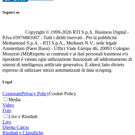
Seguici su
Copyright © 1999-
2026
RTI S.p.A. Business Digital -
P.Iva 03976881007 - Tutti i diritti riservati - Per la pubblicità
Mediamond S.p.A. - RTI S.p.A., Mediaset N.V., sede legale
Amsterdam (Paesi Bassi) - Uffici Viale Europa 46, 20093 Cologno
Monzese (MI)
Rispetto ai contenuti e ai dati personali trasmessi e/o
riprodotti è vietata ogni utilizzazione funzionale all’addestramento di
sistemi di intelligenza artificiale generativa. È altresì fatto divieto
espresso di utilizzare mezzi automatizzati di data scraping.
Legal
Corporate
Privacy Policy
Cookie Policy
Media
Video
Foto
Live e Risultati
Live
Diretta Calcio
Risultati e Classifiche