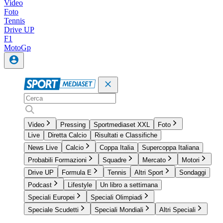
Video
Foto
Tennis
Drive UP
F1
MotoGp
Video
Pressing
Sportmediaset XXL
Foto
Live
Diretta Calcio
Risultati e Classifiche
News Live
Calcio
Coppa Italia
Supercoppa Italiana
Probabili Formazioni
Squadre
Mercato
Motori
Drive UP
Formula E
Tennis
Altri Sport
Sondaggi
Podcast
Lifestyle
Un libro a settimana
Speciali Europei
Speciali Olimpiadi
Speciale Scudetti
Speciali Mondiali
Altri Speciali