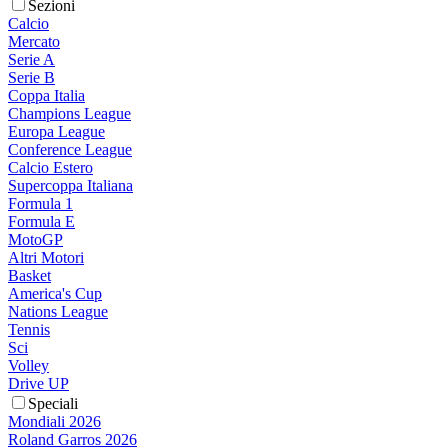
Sezioni
Calcio
Mercato
Serie A
Serie B
Coppa Italia
Champions League
Europa League
Conference League
Calcio Estero
Supercoppa Italiana
Formula 1
Formula E
MotoGP
Altri Motori
Basket
America's Cup
Nations League
Tennis
Sci
Volley
Drive UP
Speciali
Mondiali 2026
Roland Garros 2026