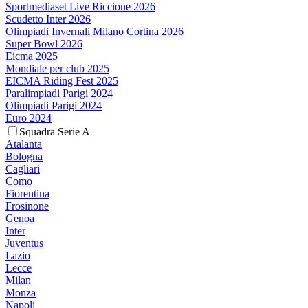
Sportmediaset Live Riccione 2026
Scudetto Inter 2026
Olimpiadi Invernali Milano Cortina 2026
Super Bowl 2026
Eicma 2025
Mondiale per club 2025
EICMA Riding Fest 2025
Paralimpiadi Parigi 2024
Olimpiadi Parigi 2024
Euro 2024
Squadra Serie A
Atalanta
Bologna
Cagliari
Como
Fiorentina
Frosinone
Genoa
Inter
Juventus
Lazio
Lecce
Milan
Monza
Napoli