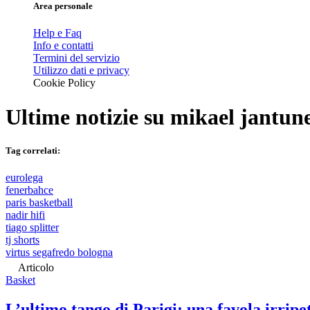
Area personale
Help e Faq
Info e contatti
Termini del servizio
Utilizzo dati e privacy
Cookie Policy
Ultime notizie su
mikael jantun
Tag correlati:
eurolega
fenerbahce
paris basketball
nadir hifi
tiago splitter
tj shorts
virtus segafredo bologna
Articolo
Basket
L’ultimo tango di Parigi: una favola irripet