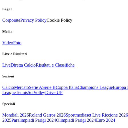
Legal
Corporate
Privacy Policy
Cookie Policy
Media
Video
Foto
Live e Risultati
Live
Diretta Calcio
Risultati e Classifiche
Sezioni
Calcio
Mercato
Serie A
Serie B
Coppa Italia
Champions League
Europa 
League
Tennis
Sci
Volley
Drive UP
Speciali
Mondiali 2026
Roland Garros 2026
Sportmediaset Live Riccione 2026
2025
Paralimpiadi Parigi 2024
Olimpiadi Parigi 2024
Euro 2024