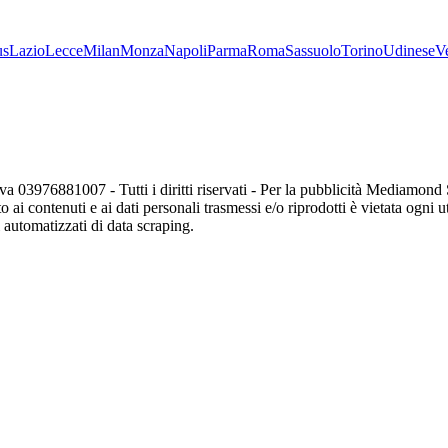
us
Lazio
Lecce
Milan
Monza
Napoli
Parma
Roma
Sassuolo
Torino
Udinese
V
va 03976881007 - Tutti i diritti riservati - Per la pubblicità Mediamon
o ai contenuti e ai dati personali trasmessi e/o riprodotti è vietata ogni 
zi automatizzati di data scraping.