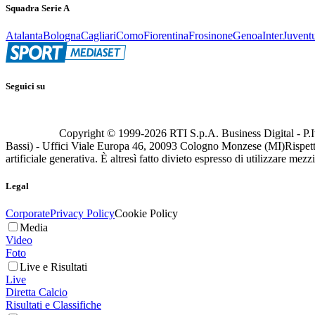
Squadra Serie A
Atalanta
Bologna
Cagliari
Como
Fiorentina
Frosinone
Genoa
Inter
Juvent
Seguici su
Copyright © 1999-
2026
RTI S.p.A. Business Digital - P.I
Bassi) - Uffici Viale Europa 46, 20093 Cologno Monzese (MI)
Rispett
artificiale generativa. È altresì fatto divieto espresso di utilizzare mez
Legal
Corporate
Privacy Policy
Cookie Policy
Media
Video
Foto
Live e Risultati
Live
Diretta Calcio
Risultati e Classifiche