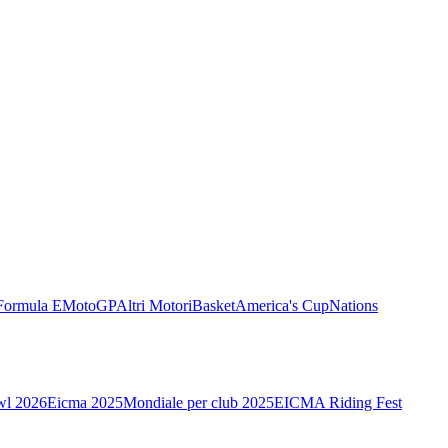
Formula E
MotoGP
Altri Motori
Basket
America's Cup
Nations
wl 2026
Eicma 2025
Mondiale per club 2025
EICMA Riding Fest