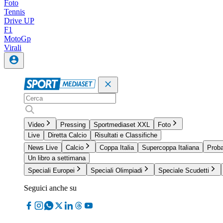
Foto
Tennis
Drive UP
F1
MotoGp
Virali
Video
Pressing
Sportmediaset XXL
Foto
Live
Diretta Calcio
Risultati e Classifiche
News Live
Calcio
Coppa Italia
Supercoppa Italiana
Proba
Un libro a settimana
Speciali Europei
Speciali Olimpiadi
Speciale Scudetti
Seguici anche su