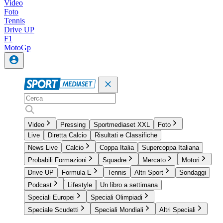
Video
Foto
Tennis
Drive UP
F1
MotoGp
Video
Pressing
Sportmediaset XXL
Foto
Live
Diretta Calcio
Risultati e Classifiche
News Live
Calcio
Coppa Italia
Supercoppa Italiana
Probabili Formazioni
Squadre
Mercato
Motori
Drive UP
Formula E
Tennis
Altri Sport
Sondaggi
Podcast
Lifestyle
Un libro a settimana
Speciali Europei
Speciali Olimpiadi
Speciale Scudetti
Speciali Mondiali
Altri Speciali