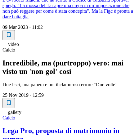
spiega: "La mossa del Tar apre una crepa in un’impostazione che
non può reggere per come è stata concepita". Ma la Figc è pronta a
dare battaglia
09 Mar 2023 - 11:02
video
Calcio
Incredibile, ma (purtroppo) vero: mai
visto un 'non-gol' così
Due lisci, una papera e poi il clamoroso errore."Due volte!
25 Nov 2019 - 12:59
gallery
Calcio
Lega Pro, proposta di matrimonio in