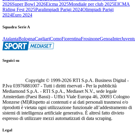
2026
Super Bowl 2026
Eicma 2025
Mondiale per club 2025
EICMA
Riding Fest 2025
Paralimpiadi Parigi 2024
Olimpiadi Parigi
2024
Euro 2024
Squadra Serie A
Atalanta
Bologna
Cagliari
Como
Fiorentina
Frosinone
Genoa
Inter
Juvent
Seguici su
Copyright © 1999-
2026
RTI S.p.A. Business Digital -
P.Iva 03976881007 - Tutti i diritti riservati - Per la pubblicità
Mediamond S.p.A. - RTI S.p.A., Mediaset N.V., sede legale
Amsterdam (Paesi Bassi) - Uffici Viale Europa 46, 20093 Cologno
Monzese (MI)
Rispetto ai contenuti e ai dati personali trasmessi e/o
riprodotti è vietata ogni utilizzazione funzionale all’addestramento di
sistemi di intelligenza artificiale generativa. È altresì fatto divieto
espresso di utilizzare mezzi automatizzati di data scraping.
Legal