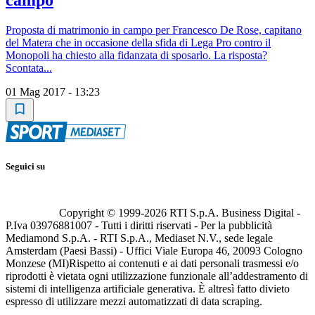
campo
Proposta di matrimonio in campo per Francesco De Rose, capitano
del Matera che in occasione della sfida di Lega Pro contro il
Monopoli ha chiesto alla fidanzata di sposarlo. La risposta?
Scontata...
01 Mag 2017 - 13:23
Seguici su
Copyright © 1999-
2026
RTI S.p.A. Business Digital -
P.Iva 03976881007 - Tutti i diritti riservati - Per la pubblicità
Mediamond S.p.A. - RTI S.p.A., Mediaset N.V., sede legale
Amsterdam (Paesi Bassi) - Uffici Viale Europa 46, 20093 Cologno
Monzese (MI)
Rispetto ai contenuti e ai dati personali trasmessi e/o
riprodotti è vietata ogni utilizzazione funzionale all’addestramento di
sistemi di intelligenza artificiale generativa. È altresì fatto divieto
espresso di utilizzare mezzi automatizzati di data scraping.