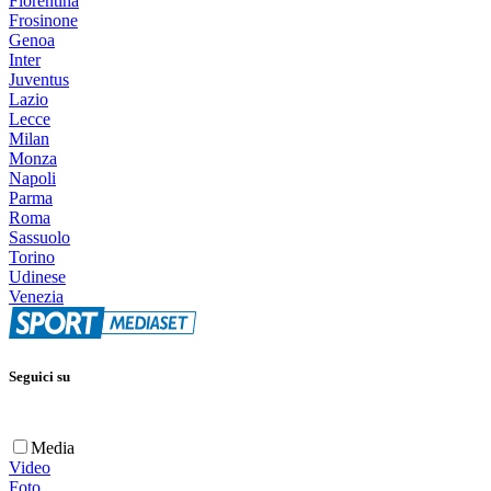
Fiorentina
Frosinone
Genoa
Inter
Juventus
Lazio
Lecce
Milan
Monza
Napoli
Parma
Roma
Sassuolo
Torino
Udinese
Venezia
Seguici su
Media
Video
Foto