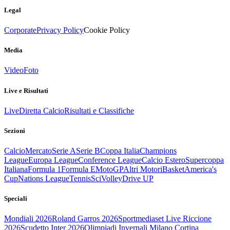
Legal
Corporate
Privacy Policy
Cookie Policy
Media
Video
Foto
Live e Risultati
Live
Diretta Calcio
Risultati e Classifiche
Sezioni
Calcio
Mercato
Serie A
Serie B
Coppa Italia
Champions
League
Europa League
Conference League
Calcio Estero
Supercoppa
Italiana
Formula 1
Formula E
MotoGP
Altri Motori
Basket
America's
Cup
Nations League
Tennis
Sci
Volley
Drive UP
Speciali
Mondiali 2026
Roland Garros 2026
Sportmediaset Live Riccione
2026
Scudetto Inter 2026
Olimpiadi Invernali Milano Cortina