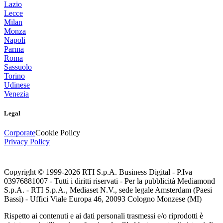
Lazio
Lecce
Milan
Monza
Napoli
Parma
Roma
Sassuolo
Torino
Udinese
Venezia
Legal
Corporate
Cookie Policy
Privacy Policy
Copyright © 1999-
2026
RTI S.p.A. Business Digital - P.Iva
03976881007 - Tutti i diritti riservati - Per la pubblicità Mediamond
S.p.A. - RTI S.p.A., Mediaset N.V., sede legale Amsterdam (Paesi
Bassi) - Uffici Viale Europa 46, 20093 Cologno Monzese (MI)
Rispetto ai contenuti e ai dati personali trasmessi e/o riprodotti è