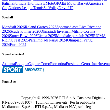
Italiana
Formula 1
Formula E
MotoGP
Altri Motori
Basket
America's
Cup
Nations League
Tennis
Sci
Volley
Drive UP
Speciali
Mondiali 2026
Roland Garros 2026
Sportmediaset Live Riccione
2026
Scudetto Inter 2026
Olimpiadi Invernali Milano Cortina
2026
Super Bowl 2026
Eicma 2025
Mondiale per club 2025
EICMA
Riding Fest 2025
Paralimpiadi Parigi 2024
Olimpiadi Parigi
2024
Euro 2024
Squadra Serie A
Atalanta
Bologna
Cagliari
Como
Fiorentina
Frosinone
Genoa
Inter
Juvent
Seguici su
Copyright © 1999-
2026
RTI S.p.A. Business Digital -
P.Iva 03976881007 - Tutti i diritti riservati - Per la pubblicità
Mediamond S.p.A. - RTI S.p.A., Mediaset N.V., sede legale