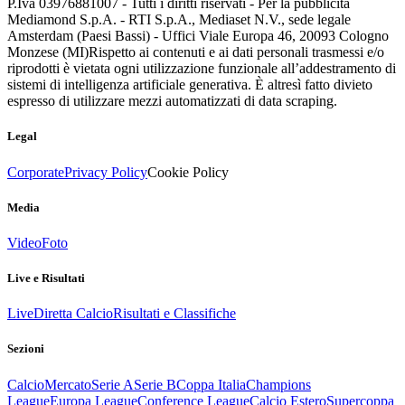
P.Iva 03976881007 - Tutti i diritti riservati - Per la pubblicità
Mediamond S.p.A. - RTI S.p.A., Mediaset N.V., sede legale
Amsterdam (Paesi Bassi) - Uffici Viale Europa 46, 20093 Cologno
Monzese (MI)
Rispetto ai contenuti e ai dati personali trasmessi e/o
riprodotti è vietata ogni utilizzazione funzionale all’addestramento di
sistemi di intelligenza artificiale generativa. È altresì fatto divieto
espresso di utilizzare mezzi automatizzati di data scraping.
Legal
Corporate
Privacy Policy
Cookie Policy
Media
Video
Foto
Live e Risultati
Live
Diretta Calcio
Risultati e Classifiche
Sezioni
Calcio
Mercato
Serie A
Serie B
Coppa Italia
Champions
League
Europa League
Conference League
Calcio Estero
Supercoppa