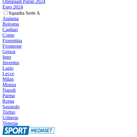
Olimpiadi Parigi 2024
Euro 2024
Squadra Serie A
Atalanta
Bologna
Cagliari
Como
Fiorentina
Frosinone
Genoa
Inter
Juventus
Lazio
Lecce
Milan
Monza
Napoli
Parma
Roma
Sassuolo
Torino
Udinese
Venezia