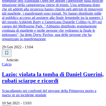
femminile dell'Australian Open per attirare l'attenzione sulla difficile
situazione della campionessa cinese di tennis. Una settimana dopo
che gli addetti alla sicurezza hanno chiesto agli attivisti di rimuovere
tali magliette, i manifestanti sono tornati. Ne hanno distribuite mille
al pubblico accorso ad assistere alla finale femminile tra la numero 1
del mondo Ashleigh Barty e l'americana Danielle Collins (n.30) sul
campo del Melbourne Park. "Abbiamo distribuito gratuitamente
centinaia di magliette e molte persone che vedranno la finale le
indossano", ha detto Drew Pavlou, una delle persone che ha
organizzato la manifestazione
29 Gen 2022 - 13:04
Articolo
Calcio
Lazio: violata la tomba di Daniel Guerini,
rubati sciarpe e ricordi
Sciacallaggio nei confronti del giovane della Primavera morto a
marzo in un incidente stradale
10 Set 2021 - 13:03