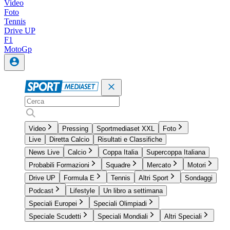
Video
Foto
Tennis
Drive UP
F1
MotoGp
Video
Pressing
Sportmediaset XXL
Foto
Live
Diretta Calcio
Risultati e Classifiche
News Live
Calcio
Coppa Italia
Supercoppa Italiana
Probabili Formazioni
Squadre
Mercato
Motori
Drive UP
Formula E
Tennis
Altri Sport
Sondaggi
Podcast
Lifestyle
Un libro a settimana
Speciali Europei
Speciali Olimpiadi
Speciale Scudetti
Speciali Mondiali
Altri Speciali