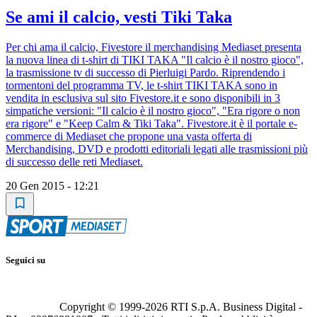
Se ami il calcio, vesti Tiki Taka
Per chi ama il calcio, Fivestore il merchandising Mediaset presenta
la nuova linea di t-shirt di TIKI TAKA "Il calcio è il nostro gioco",
la trasmissione tv di successo di Pierluigi Pardo. Riprendendo i
tormentoni del programma TV, le t-shirt TIKI TAKA sono in
vendita in esclusiva sul sito Fivestore.it e sono disponibili in 3
simpatiche versioni: "Il calcio è il nostro gioco", "Era rigore o non
era rigore" e "Keep Calm & Tiki Taka". Fivestore.it è il portale e-
commerce di Mediaset che propone una vasta offerta di
Merchandising, DVD e prodotti editoriali legati alle trasmissioni più
di successo delle reti Mediaset.
20 Gen 2015 - 12:21
Seguici su
Copyright © 1999-
2026
RTI S.p.A. Business Digital -