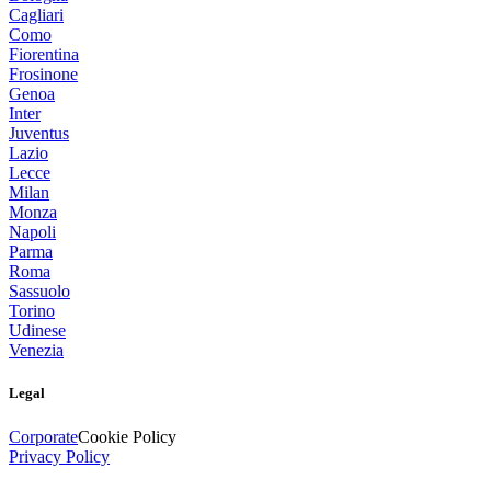
Cagliari
Como
Fiorentina
Frosinone
Genoa
Inter
Juventus
Lazio
Lecce
Milan
Monza
Napoli
Parma
Roma
Sassuolo
Torino
Udinese
Venezia
Legal
Corporate
Cookie Policy
Privacy Policy