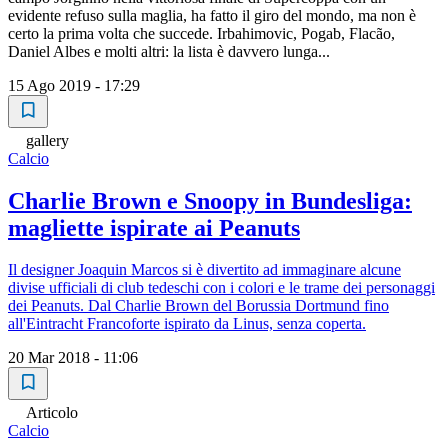
evidente refuso sulla maglia, ha fatto il giro del mondo, ma non è
certo la prima volta che succede. Irbahimovic, Pogab, Flacão,
Daniel Albes e molti altri: la lista è davvero lunga...
15 Ago 2019 - 17:29
gallery
Calcio
Charlie Brown e Snoopy in Bundesliga:
magliette ispirate ai Peanuts
Il designer Joaquin Marcos si è divertito ad immaginare alcune
divise ufficiali di club tedeschi con i colori e le trame dei personaggi
dei Peanuts. Dal Charlie Brown del Borussia Dortmund fino
all'Eintracht Francoforte ispirato da Linus, senza coperta.
20 Mar 2018 - 11:06
Articolo
Calcio