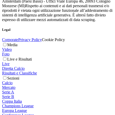
Amsterdam (Paesi Bassi) - Uffici Viale Europa 46, 20093 Cologno
Monzese (MI)
Rispetto ai contenuti e ai dati personali trasmessi e/o
riprodotti è vietata ogni utilizzazione funzionale all’addestramento di
sistemi di intelligenza artificiale generativa. È altresì fatto divieto
espresso di utilizzare mezzi automatizzati di data scraping.
Legal
Corporate
Privacy Policy
Cookie Policy
Media
Video
Foto
Live e Risultati
Live
Diretta Calcio
Risultati e Classifiche
Sezioni
Calcio
Mercato
Serie A
Serie B
Coppa Italia
Champions League
Europa League