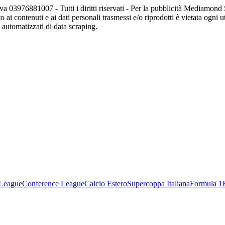
va 03976881007 - Tutti i diritti riservati - Per la pubblicità Mediamon
o ai contenuti e ai dati personali trasmessi e/o riprodotti è vietata ogni 
zi automatizzati di data scraping.
League
Conference League
Calcio Estero
Supercoppa Italiana
Formula 1