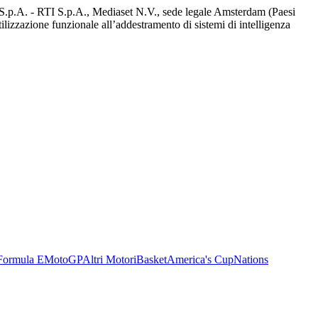
d S.p.A. - RTI S.p.A., Mediaset N.V., sede legale Amsterdam (Paesi
utilizzazione funzionale all’addestramento di sistemi di intelligenza
Formula E
MotoGP
Altri Motori
Basket
America's Cup
Nations