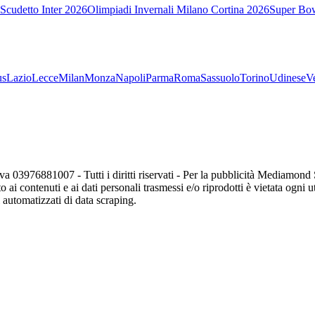
Scudetto Inter 2026
Olimpiadi Invernali Milano Cortina 2026
Super Bo
us
Lazio
Lecce
Milan
Monza
Napoli
Parma
Roma
Sassuolo
Torino
Udinese
V
va 03976881007 - Tutti i diritti riservati - Per la pubblicità Mediamon
o ai contenuti e ai dati personali trasmessi e/o riprodotti è vietata ogni 
zi automatizzati di data scraping.