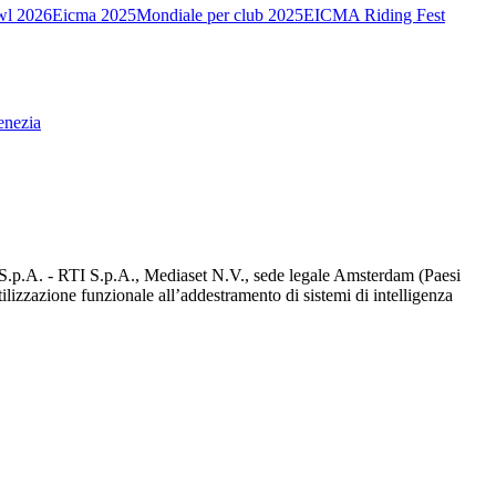
wl 2026
Eicma 2025
Mondiale per club 2025
EICMA Riding Fest
enezia
d S.p.A. - RTI S.p.A., Mediaset N.V., sede legale Amsterdam (Paesi
utilizzazione funzionale all’addestramento di sistemi di intelligenza