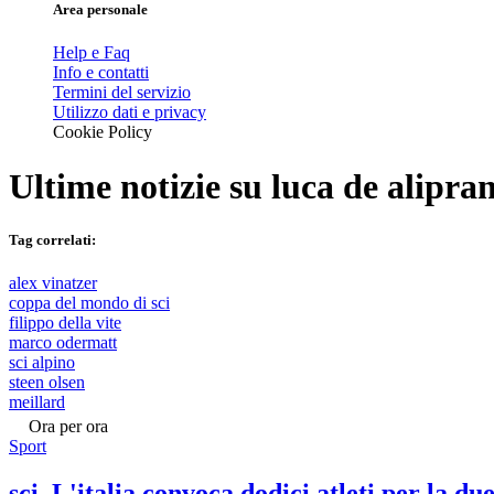
Area personale
Help e Faq
Info e contatti
Termini del servizio
Utilizzo dati e privacy
Cookie Policy
Ultime notizie su
luca de alipra
Tag correlati:
alex vinatzer
coppa del mondo di sci
filippo della vite
marco odermatt
sci alpino
steen olsen
meillard
Ora per ora
Sport
sci, L'italia convoca dodici atleti per la d