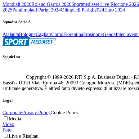
Mondiali 2026
Roland Garros 2026
Sportmediaset Live Riccione 2026
2025
Paralimpiadi Parigi 2024
Olimpiadi Parigi 2024
Euro 2024
Squadra Serie A
Atalanta
Bologna
Cagliari
Como
Fiorentina
Frosinone
Genoa
Inter
Juvent
Seguici su
Copyright © 1999-
2026
RTI S.p.A. Business Digital - P.I
Bassi) - Uffici Viale Europa 46, 20093 Cologno Monzese (MI)
Rispett
artificiale generativa. È altresì fatto divieto espresso di utilizzare mez
Legal
Corporate
Privacy Policy
Cookie Policy
Media
Video
Foto
Live e Risultati