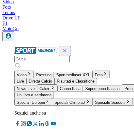
Video
Foto
Tennis
Drive UP
F1
MotoGp
Video
Pressing
Sportmediaset XXL
Foto
Live
Diretta Calcio
Risultati e Classifiche
News Live
Calcio
Coppa Italia
Supercoppa Italiana
Proba
Un libro a settimana
Speciali Europei
Speciali Olimpiadi
Speciale Scudetti
Seguici anche su