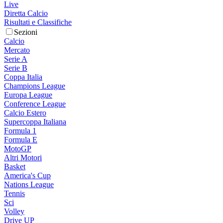
Live
Diretta Calcio
Risultati e Classifiche
Sezioni
Calcio
Mercato
Serie A
Serie B
Coppa Italia
Champions League
Europa League
Conference League
Calcio Estero
Supercoppa Italiana
Formula 1
Formula E
MotoGP
Altri Motori
Basket
America's Cup
Nations League
Tennis
Sci
Volley
Drive UP