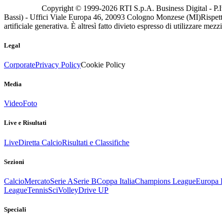
Copyright © 1999-
2026
RTI S.p.A. Business Digital - P.I
Bassi) - Uffici Viale Europa 46, 20093 Cologno Monzese (MI)
Rispett
artificiale generativa. È altresì fatto divieto espresso di utilizzare mez
Legal
Corporate
Privacy Policy
Cookie Policy
Media
Video
Foto
Live e Risultati
Live
Diretta Calcio
Risultati e Classifiche
Sezioni
Calcio
Mercato
Serie A
Serie B
Coppa Italia
Champions League
Europa 
League
Tennis
Sci
Volley
Drive UP
Speciali