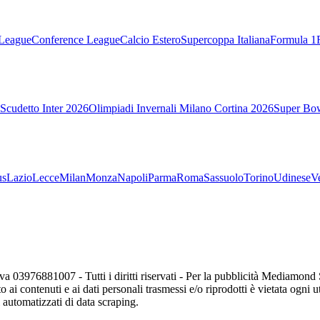
League
Conference League
Calcio Estero
Supercoppa Italiana
Formula 1
Scudetto Inter 2026
Olimpiadi Invernali Milano Cortina 2026
Super Bo
us
Lazio
Lecce
Milan
Monza
Napoli
Parma
Roma
Sassuolo
Torino
Udinese
V
va 03976881007 - Tutti i diritti riservati - Per la pubblicità Mediamon
o ai contenuti e ai dati personali trasmessi e/o riprodotti è vietata ogni 
zi automatizzati di data scraping.