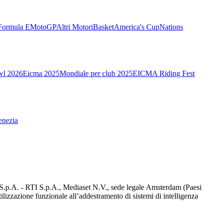
Formula E
MotoGP
Altri Motori
Basket
America's Cup
Nations
wl 2026
Eicma 2025
Mondiale per club 2025
EICMA Riding Fest
enezia
d S.p.A. - RTI S.p.A., Mediaset N.V., sede legale Amsterdam (Paesi
utilizzazione funzionale all’addestramento di sistemi di intelligenza