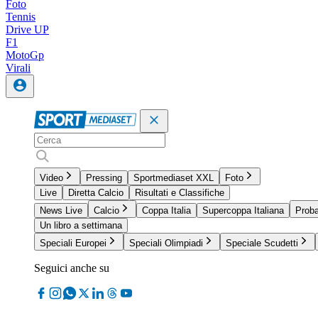
Foto
Tennis
Drive UP
F1
MotoGp
Virali
Video
Pressing
Sportmediaset XXL
Foto
Live
Diretta Calcio
Risultati e Classifiche
News Live
Calcio
Coppa Italia
Supercoppa Italiana
Proba
Un libro a settimana
Speciali Europei
Speciali Olimpiadi
Speciale Scudetti
Seguici anche su