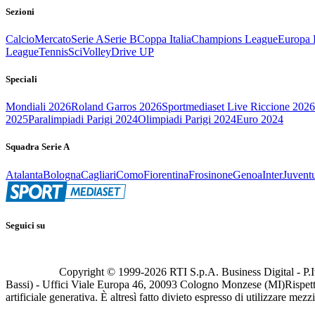
Sezioni
Calcio
Mercato
Serie A
Serie B
Coppa Italia
Champions League
Europa 
League
Tennis
Sci
Volley
Drive UP
Speciali
Mondiali 2026
Roland Garros 2026
Sportmediaset Live Riccione 2026
2025
Paralimpiadi Parigi 2024
Olimpiadi Parigi 2024
Euro 2024
Squadra Serie A
Atalanta
Bologna
Cagliari
Como
Fiorentina
Frosinone
Genoa
Inter
Juvent
Seguici su
Copyright © 1999-
2026
RTI S.p.A. Business Digital - P.I
Bassi) - Uffici Viale Europa 46, 20093 Cologno Monzese (MI)
Rispett
artificiale generativa. È altresì fatto divieto espresso di utilizzare mez