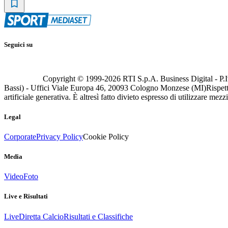
Seguici su
Copyright © 1999-
2026
RTI S.p.A. Business Digital - P.I
Bassi) - Uffici Viale Europa 46, 20093 Cologno Monzese (MI)
Rispett
artificiale generativa. È altresì fatto divieto espresso di utilizzare mez
Legal
Corporate
Privacy Policy
Cookie Policy
Media
Video
Foto
Live e Risultati
Live
Diretta Calcio
Risultati e Classifiche