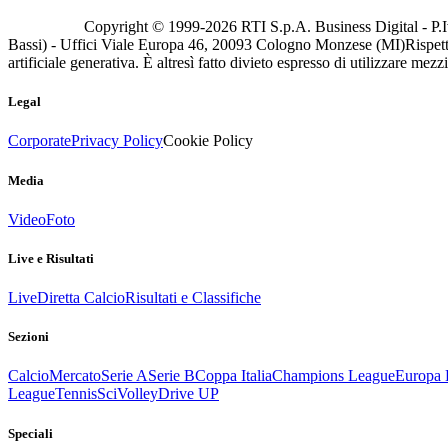
Copyright © 1999-
2026
RTI S.p.A. Business Digital - P.I
Bassi) - Uffici Viale Europa 46, 20093 Cologno Monzese (MI)
Rispett
artificiale generativa. È altresì fatto divieto espresso di utilizzare mez
Legal
Corporate
Privacy Policy
Cookie Policy
Media
Video
Foto
Live e Risultati
Live
Diretta Calcio
Risultati e Classifiche
Sezioni
Calcio
Mercato
Serie A
Serie B
Coppa Italia
Champions League
Europa 
League
Tennis
Sci
Volley
Drive UP
Speciali