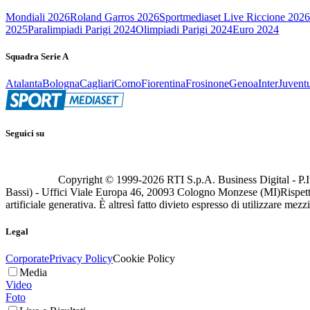
Mondiali 2026
Roland Garros 2026
Sportmediaset Live Riccione 2026
2025
Paralimpiadi Parigi 2024
Olimpiadi Parigi 2024
Euro 2024
Squadra Serie A
Atalanta
Bologna
Cagliari
Como
Fiorentina
Frosinone
Genoa
Inter
Juvent
Seguici su
Copyright © 1999-
2026
RTI S.p.A. Business Digital - P.I
Bassi) - Uffici Viale Europa 46, 20093 Cologno Monzese (MI)
Rispett
artificiale generativa. È altresì fatto divieto espresso di utilizzare mez
Legal
Corporate
Privacy Policy
Cookie Policy
Media
Video
Foto