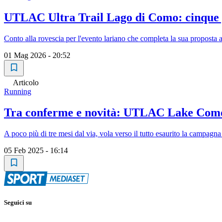
UTLAC Ultra Trail Lago di Como: cinque g
Conto alla rovescia per l'evento lariano che completa la sua proposta
01 Mag 2026 - 20:52
Articolo
Running
Tra conferme e novità: UTLAC Lake Como Ul
A poco più di tre mesi dal via, vola verso il tutto esaurito la campagna 
05 Feb 2025 - 16:14
Seguici su