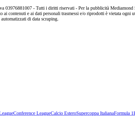
va 03976881007 - Tutti i diritti riservati - Per la pubblicità Mediamon
o ai contenuti e ai dati personali trasmessi e/o riprodotti è vietata ogni 
zi automatizzati di data scraping.
League
Conference League
Calcio Estero
Supercoppa Italiana
Formula 1