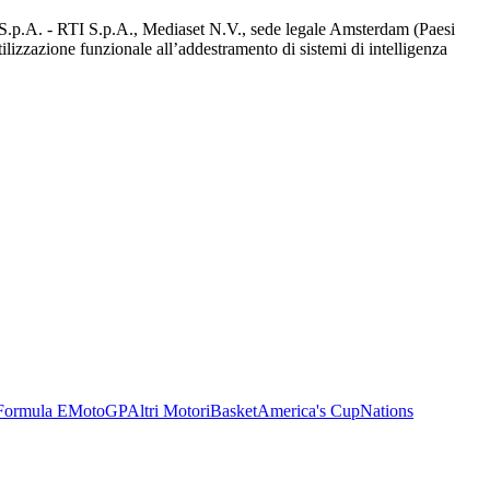
d S.p.A. - RTI S.p.A., Mediaset N.V., sede legale Amsterdam (Paesi
utilizzazione funzionale all’addestramento di sistemi di intelligenza
Formula E
MotoGP
Altri Motori
Basket
America's Cup
Nations