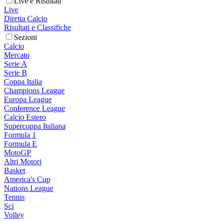
Live e Risultati
Live
Diretta Calcio
Risultati e Classifiche
Sezioni
Calcio
Mercato
Serie A
Serie B
Coppa Italia
Champions League
Europa League
Conference League
Calcio Estero
Supercoppa Italiana
Formula 1
Formula E
MotoGP
Altri Motori
Basket
America's Cup
Nations League
Tennis
Sci
Volley