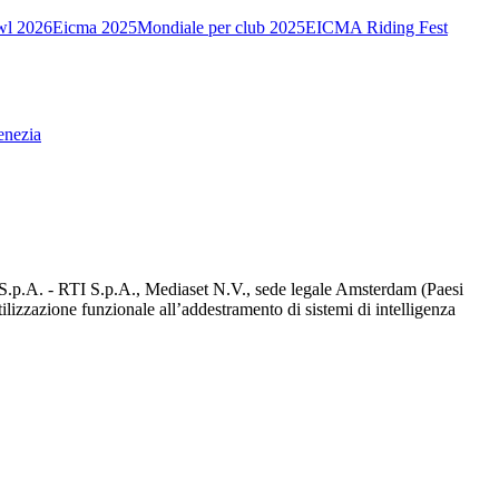
wl 2026
Eicma 2025
Mondiale per club 2025
EICMA Riding Fest
enezia
d S.p.A. - RTI S.p.A., Mediaset N.V., sede legale Amsterdam (Paesi
utilizzazione funzionale all’addestramento di sistemi di intelligenza