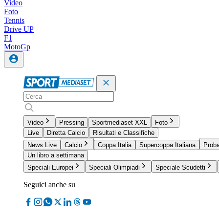
Video
Foto
Tennis
Drive UP
F1
MotoGp
Video
Pressing
Sportmediaset XXL
Foto
Live
Diretta Calcio
Risultati e Classifiche
News Live
Calcio
Coppa Italia
Supercoppa Italiana
Proba
Un libro a settimana
Speciali Europei
Speciali Olimpiadi
Speciale Scudetti
Seguici anche su