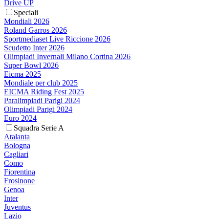
Drive UP
Speciali
Mondiali 2026
Roland Garros 2026
Sportmediaset Live Riccione 2026
Scudetto Inter 2026
Olimpiadi Invernali Milano Cortina 2026
Super Bowl 2026
Eicma 2025
Mondiale per club 2025
EICMA Riding Fest 2025
Paralimpiadi Parigi 2024
Olimpiadi Parigi 2024
Euro 2024
Squadra Serie A
Atalanta
Bologna
Cagliari
Como
Fiorentina
Frosinone
Genoa
Inter
Juventus
Lazio