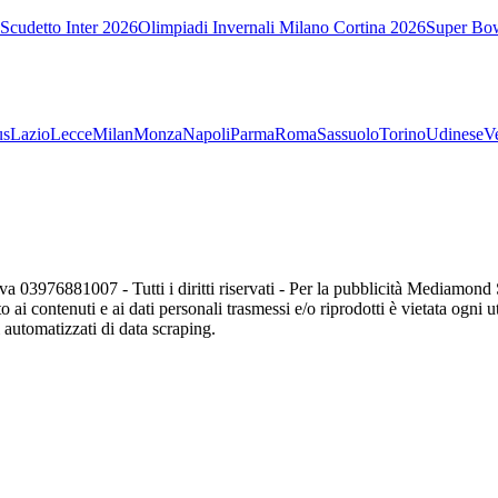
Scudetto Inter 2026
Olimpiadi Invernali Milano Cortina 2026
Super Bo
us
Lazio
Lecce
Milan
Monza
Napoli
Parma
Roma
Sassuolo
Torino
Udinese
V
va 03976881007 - Tutti i diritti riservati - Per la pubblicità Mediamon
o ai contenuti e ai dati personali trasmessi e/o riprodotti è vietata ogni 
zi automatizzati di data scraping.