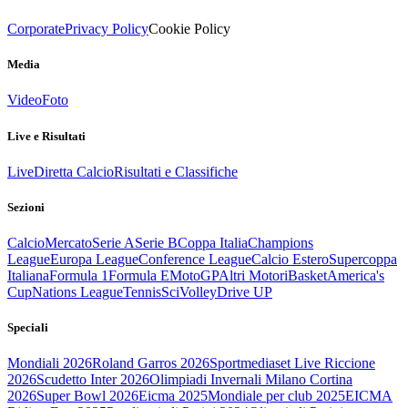
Corporate
Privacy Policy
Cookie Policy
Media
Video
Foto
Live e Risultati
Live
Diretta Calcio
Risultati e Classifiche
Sezioni
Calcio
Mercato
Serie A
Serie B
Coppa Italia
Champions
League
Europa League
Conference League
Calcio Estero
Supercoppa
Italiana
Formula 1
Formula E
MotoGP
Altri Motori
Basket
America's
Cup
Nations League
Tennis
Sci
Volley
Drive UP
Speciali
Mondiali 2026
Roland Garros 2026
Sportmediaset Live Riccione
2026
Scudetto Inter 2026
Olimpiadi Invernali Milano Cortina
2026
Super Bowl 2026
Eicma 2025
Mondiale per club 2025
EICMA