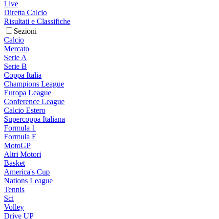
Live
Diretta Calcio
Risultati e Classifiche
Sezioni
Calcio
Mercato
Serie A
Serie B
Coppa Italia
Champions League
Europa League
Conference League
Calcio Estero
Supercoppa Italiana
Formula 1
Formula E
MotoGP
Altri Motori
Basket
America's Cup
Nations League
Tennis
Sci
Volley
Drive UP