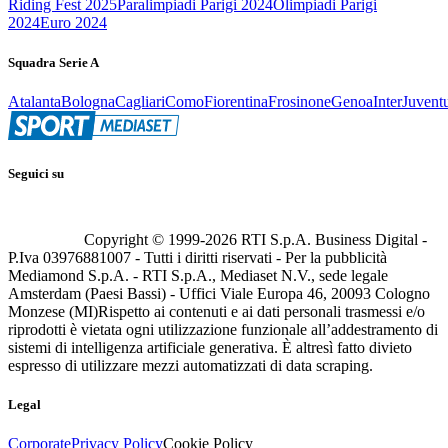
Riding Fest 2025
Paralimpiadi Parigi 2024
Olimpiadi Parigi
2024
Euro 2024
Squadra Serie A
Atalanta
Bologna
Cagliari
Como
Fiorentina
Frosinone
Genoa
Inter
Juvent
Seguici su
Copyright © 1999-
2026
RTI S.p.A. Business Digital -
P.Iva 03976881007 - Tutti i diritti riservati - Per la pubblicità
Mediamond S.p.A. - RTI S.p.A., Mediaset N.V., sede legale
Amsterdam (Paesi Bassi) - Uffici Viale Europa 46, 20093 Cologno
Monzese (MI)
Rispetto ai contenuti e ai dati personali trasmessi e/o
riprodotti è vietata ogni utilizzazione funzionale all’addestramento di
sistemi di intelligenza artificiale generativa. È altresì fatto divieto
espresso di utilizzare mezzi automatizzati di data scraping.
Legal
Corporate
Privacy Policy
Cookie Policy