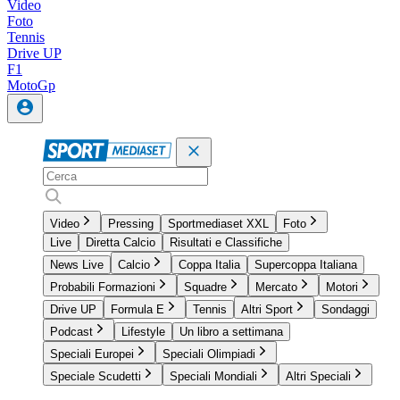
Video
Foto
Tennis
Drive UP
F1
MotoGp
Video
Pressing
Sportmediaset XXL
Foto
Live
Diretta Calcio
Risultati e Classifiche
News Live
Calcio
Coppa Italia
Supercoppa Italiana
Probabili Formazioni
Squadre
Mercato
Motori
Drive UP
Formula E
Tennis
Altri Sport
Sondaggi
Podcast
Lifestyle
Un libro a settimana
Speciali Europei
Speciali Olimpiadi
Speciale Scudetti
Speciali Mondiali
Altri Speciali