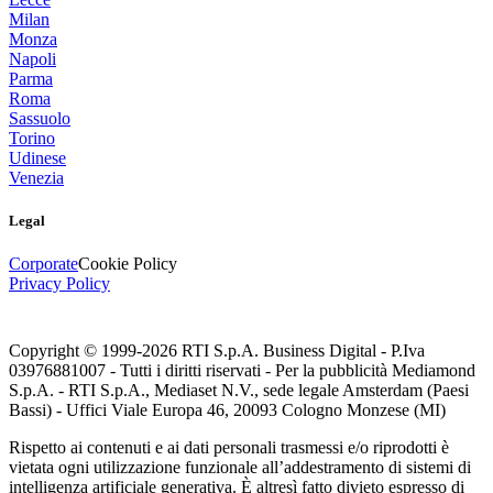
Milan
Monza
Napoli
Parma
Roma
Sassuolo
Torino
Udinese
Venezia
Legal
Corporate
Cookie Policy
Privacy Policy
Copyright © 1999-
2026
RTI S.p.A. Business Digital - P.Iva
03976881007 - Tutti i diritti riservati - Per la pubblicità Mediamond
S.p.A. - RTI S.p.A., Mediaset N.V., sede legale Amsterdam (Paesi
Bassi) - Uffici Viale Europa 46, 20093 Cologno Monzese (MI)
Rispetto ai contenuti e ai dati personali trasmessi e/o riprodotti è
vietata ogni utilizzazione funzionale all’addestramento di sistemi di
intelligenza artificiale generativa. È altresì fatto divieto espresso di