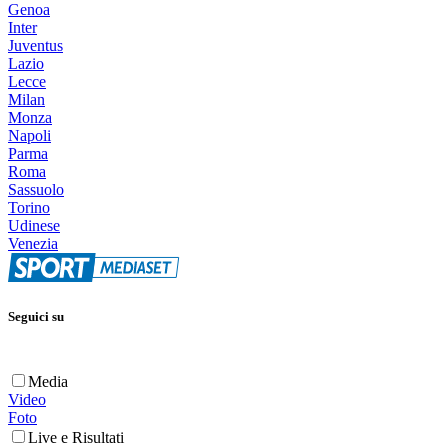
Genoa
Inter
Juventus
Lazio
Lecce
Milan
Monza
Napoli
Parma
Roma
Sassuolo
Torino
Udinese
Venezia
Seguici su
Media
Video
Foto
Live e Risultati