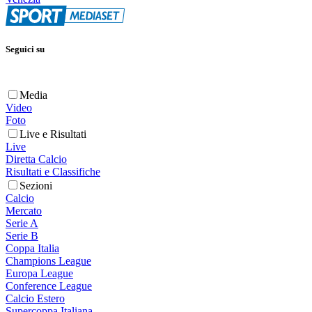
Seguici su
Media
Video
Foto
Live e Risultati
Live
Diretta Calcio
Risultati e Classifiche
Sezioni
Calcio
Mercato
Serie A
Serie B
Coppa Italia
Champions League
Europa League
Conference League
Calcio Estero
Supercoppa Italiana