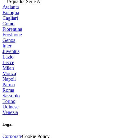
Squadra Serie A
Atalanta
Bologna
Cagliari
Como
Fiorentina
Frosinone
Genoa
Inter
Juventus
Lazio
Lecce
Milan
Monza
Napoli
Parma
Roma
Sassuolo
Torino
Udinese
Venezia
Legal
Corporate
Cookie Policy