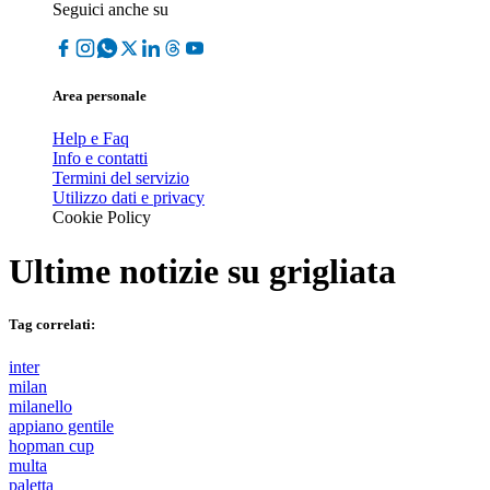
Seguici anche su
Area personale
Help e Faq
Info e contatti
Termini del servizio
Utilizzo dati e privacy
Cookie Policy
Ultime notizie su
grigliata
Tag correlati:
inter
milan
milanello
appiano gentile
hopman cup
multa
paletta