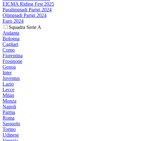
EICMA Riding Fest 2025
Paralimpiadi Parigi 2024
Olimpiadi Parigi 2024
Euro 2024
Squadra Serie A
Atalanta
Bologna
Cagliari
Como
Fiorentina
Frosinone
Genoa
Inter
Juventus
Lazio
Lecce
Milan
Monza
Napoli
Parma
Roma
Sassuolo
Torino
Udinese
Venezia