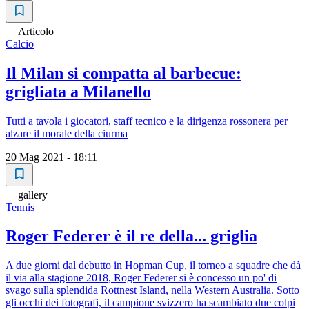
Articolo
Calcio
Il Milan si compatta al barbecue:
grigliata a Milanello
Tutti a tavola i giocatori, staff tecnico e la dirigenza rossonera per
alzare il morale della ciurma
20 Mag 2021 - 18:11
gallery
Tennis
Roger Federer è il re della... griglia
A due giorni dal debutto in Hopman Cup, il torneo a squadre che dà
il via alla stagione 2018, Roger Federer si è concesso un po' di
svago sulla splendida Rottnest Island, nella Western Australia. Sotto
gli occhi dei fotografi, il campione svizzero ha scambiato due colpi