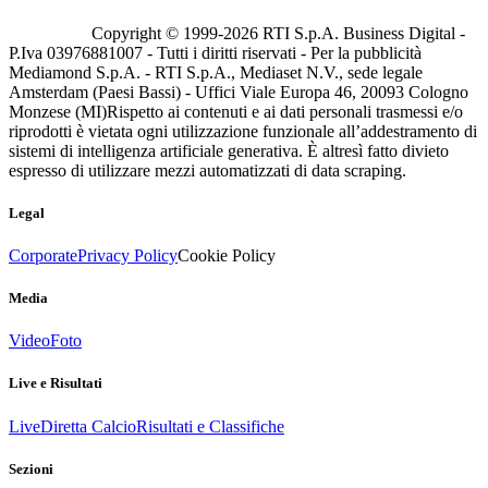
Copyright © 1999-
2026
RTI S.p.A. Business Digital -
P.Iva 03976881007 - Tutti i diritti riservati - Per la pubblicità
Mediamond S.p.A. - RTI S.p.A., Mediaset N.V., sede legale
Amsterdam (Paesi Bassi) - Uffici Viale Europa 46, 20093 Cologno
Monzese (MI)
Rispetto ai contenuti e ai dati personali trasmessi e/o
riprodotti è vietata ogni utilizzazione funzionale all’addestramento di
sistemi di intelligenza artificiale generativa. È altresì fatto divieto
espresso di utilizzare mezzi automatizzati di data scraping.
Legal
Corporate
Privacy Policy
Cookie Policy
Media
Video
Foto
Live e Risultati
Live
Diretta Calcio
Risultati e Classifiche
Sezioni