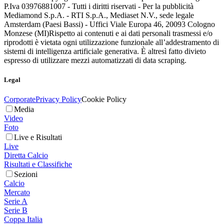
P.Iva 03976881007 - Tutti i diritti riservati - Per la pubblicità
Mediamond S.p.A. - RTI S.p.A., Mediaset N.V., sede legale
Amsterdam (Paesi Bassi) - Uffici Viale Europa 46, 20093 Cologno
Monzese (MI)
Rispetto ai contenuti e ai dati personali trasmessi e/o
riprodotti è vietata ogni utilizzazione funzionale all’addestramento di
sistemi di intelligenza artificiale generativa. È altresì fatto divieto
espresso di utilizzare mezzi automatizzati di data scraping.
Legal
Corporate
Privacy Policy
Cookie Policy
Media
Video
Foto
Live e Risultati
Live
Diretta Calcio
Risultati e Classifiche
Sezioni
Calcio
Mercato
Serie A
Serie B
Coppa Italia