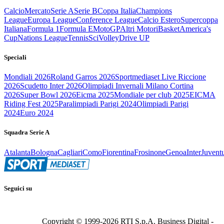
Calcio
Mercato
Serie A
Serie B
Coppa Italia
Champions
League
Europa League
Conference League
Calcio Estero
Supercoppa
Italiana
Formula 1
Formula E
MotoGP
Altri Motori
Basket
America's
Cup
Nations League
Tennis
Sci
Volley
Drive UP
Speciali
Mondiali 2026
Roland Garros 2026
Sportmediaset Live Riccione
2026
Scudetto Inter 2026
Olimpiadi Invernali Milano Cortina
2026
Super Bowl 2026
Eicma 2025
Mondiale per club 2025
EICMA
Riding Fest 2025
Paralimpiadi Parigi 2024
Olimpiadi Parigi
2024
Euro 2024
Squadra Serie A
Atalanta
Bologna
Cagliari
Como
Fiorentina
Frosinone
Genoa
Inter
Juvent
Seguici su
Copyright © 1999-
2026
RTI S.p.A. Business Digital -