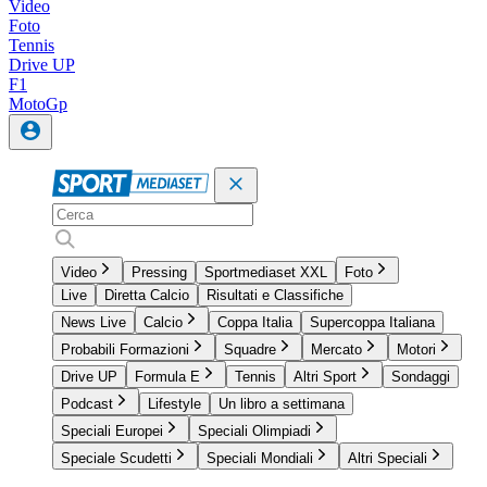
Video
Foto
Tennis
Drive UP
F1
MotoGp
Video
Pressing
Sportmediaset XXL
Foto
Live
Diretta Calcio
Risultati e Classifiche
News Live
Calcio
Coppa Italia
Supercoppa Italiana
Probabili Formazioni
Squadre
Mercato
Motori
Drive UP
Formula E
Tennis
Altri Sport
Sondaggi
Podcast
Lifestyle
Un libro a settimana
Speciali Europei
Speciali Olimpiadi
Speciale Scudetti
Speciali Mondiali
Altri Speciali