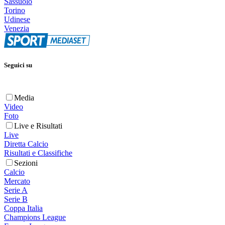
Sassuolo
Torino
Udinese
Venezia
Seguici su
Media
Video
Foto
Live e Risultati
Live
Diretta Calcio
Risultati e Classifiche
Sezioni
Calcio
Mercato
Serie A
Serie B
Coppa Italia
Champions League