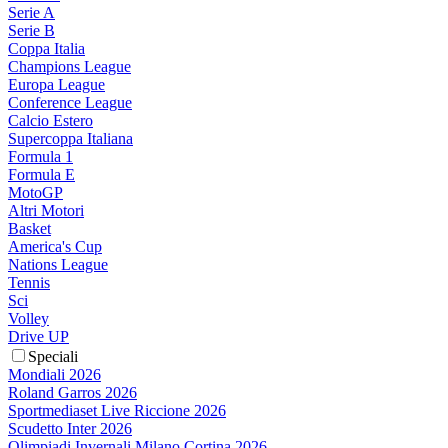
Serie A
Serie B
Coppa Italia
Champions League
Europa League
Conference League
Calcio Estero
Supercoppa Italiana
Formula 1
Formula E
MotoGP
Altri Motori
Basket
America's Cup
Nations League
Tennis
Sci
Volley
Drive UP
Speciali
Mondiali 2026
Roland Garros 2026
Sportmediaset Live Riccione 2026
Scudetto Inter 2026
Olimpiadi Invernali Milano Cortina 2026