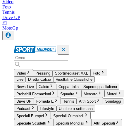
Video
Foto
Tennis
Drive UP
F1
MotoGp
Video
Pressing
Sportmediaset XXL
Foto
Live
Diretta Calcio
Risultati e Classifiche
News Live
Calcio
Coppa Italia
Supercoppa Italiana
Probabili Formazioni
Squadre
Mercato
Motori
Drive UP
Formula E
Tennis
Altri Sport
Sondaggi
Podcast
Lifestyle
Un libro a settimana
Speciali Europei
Speciali Olimpiadi
Speciale Scudetti
Speciali Mondiali
Altri Speciali