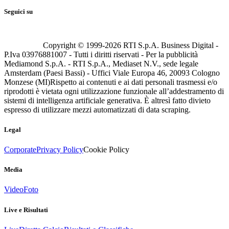
Seguici su
Copyright © 1999-
2026
RTI S.p.A. Business Digital -
P.Iva 03976881007 - Tutti i diritti riservati - Per la pubblicità
Mediamond S.p.A. - RTI S.p.A., Mediaset N.V., sede legale
Amsterdam (Paesi Bassi) - Uffici Viale Europa 46, 20093 Cologno
Monzese (MI)
Rispetto ai contenuti e ai dati personali trasmessi e/o
riprodotti è vietata ogni utilizzazione funzionale all’addestramento di
sistemi di intelligenza artificiale generativa. È altresì fatto divieto
espresso di utilizzare mezzi automatizzati di data scraping.
Legal
Corporate
Privacy Policy
Cookie Policy
Media
Video
Foto
Live e Risultati