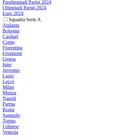
Paralimpiadi Parigi 2024
Olimpiadi Parigi 2024
Euro 2024
Squadra Serie A
Atalanta
Bologna
Cagliari
Como
Fiorentina
Frosinone
Genoa
Inter
Juventus
Lazio
Lecce
Milan
Monza
Napoli
Parma
Roma
Sassuolo
Torino
Udinese
Venezia