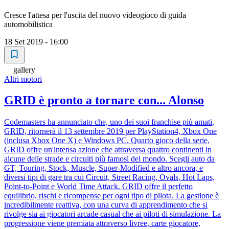
Cresce l'attesa per l'uscita del nuovo videogioco di guida
automobilistica
18 Set 2019 - 16:00
gallery
Altri motori
GRID è pronto a tornare con... Alonso
Codemasters ha annunciato che, uno dei suoi franchise più amati,
GRID, ritornerà il 13 settembre 2019 per PlayStation4, Xbox One
(inclusa Xbox One X) e Windows PC. Quarto gioco della serie,
GRID offre un'intensa azione che attraversa quattro continenti in
alcune delle strade e circuiti più famosi del mondo. Scegli auto da
GT, Touring, Stock, Muscle, Super-Modified e altro ancora, e
diversi tipi di gare tra cui Circuit, Street Racing, Ovals, Hot Laps,
Point-to-Point e World Time Attack. GRID offre il perfetto
equilibrio, rischi e ricompense per ogni tipo di pilota. La gestione è
incredibilmente reattiva, con una curva di apprendimento che si
rivolge sia ai giocatori arcade casual che ai piloti di simulazione. La
progressione viene premiata attraverso livree, carte giocatore,