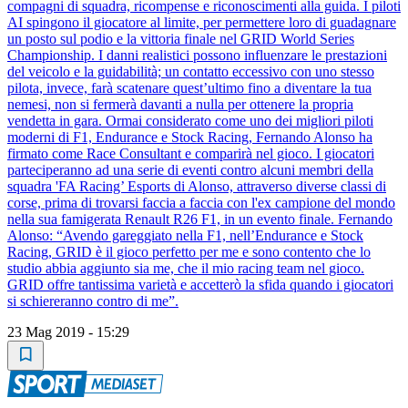
compagni di squadra, ricompense e riconoscimenti alla guida. I piloti
AI spingono il giocatore al limite, per permettere loro di guadagnare
un posto sul podio e la vittoria finale nel GRID World Series
Championship. I danni realistici possono influenzare le prestazioni
del veicolo e la guidabilità; un contatto eccessivo con uno stesso
pilota, invece, farà scatenare quest’ultimo fino a diventare la tua
nemesi, non si fermerà davanti a nulla per ottenere la propria
vendetta in gara. Ormai considerato come uno dei migliori piloti
moderni di F1, Endurance e Stock Racing, Fernando Alonso ha
firmato come Race Consultant e comparirà nel gioco. I giocatori
parteciperanno ad una serie di eventi contro alcuni membri della
squadra 'FA Racing’ Esports di Alonso, attraverso diverse classi di
corse, prima di trovarsi faccia a faccia con l'ex campione del mondo
nella sua famigerata Renault R26 F1, in un evento finale. Fernando
Alonso: “Avendo gareggiato nella F1, nell’Endurance e Stock
Racing, GRID è il gioco perfetto per me e sono contento che lo
studio abbia aggiunto sia me, che il mio racing team nel gioco.
GRID offre tantissima varietà e accetterò la sfida quando i giocatori
si schiereranno contro di me”.
23 Mag 2019 - 15:29