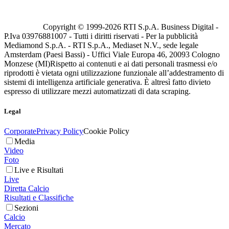
Copyright © 1999-
2026
RTI S.p.A. Business Digital -
P.Iva 03976881007 - Tutti i diritti riservati - Per la pubblicità
Mediamond S.p.A. - RTI S.p.A., Mediaset N.V., sede legale
Amsterdam (Paesi Bassi) - Uffici Viale Europa 46, 20093 Cologno
Monzese (MI)
Rispetto ai contenuti e ai dati personali trasmessi e/o
riprodotti è vietata ogni utilizzazione funzionale all’addestramento di
sistemi di intelligenza artificiale generativa. È altresì fatto divieto
espresso di utilizzare mezzi automatizzati di data scraping.
Legal
Corporate
Privacy Policy
Cookie Policy
Media
Video
Foto
Live e Risultati
Live
Diretta Calcio
Risultati e Classifiche
Sezioni
Calcio
Mercato