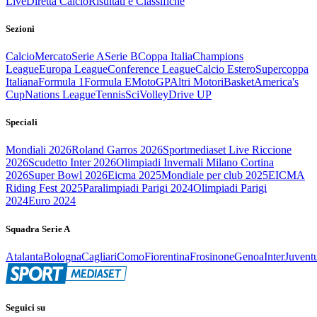
Live
Diretta Calcio
Risultati e Classifiche
Sezioni
Calcio
Mercato
Serie A
Serie B
Coppa Italia
Champions
League
Europa League
Conference League
Calcio Estero
Supercoppa
Italiana
Formula 1
Formula E
MotoGP
Altri Motori
Basket
America's
Cup
Nations League
Tennis
Sci
Volley
Drive UP
Speciali
Mondiali 2026
Roland Garros 2026
Sportmediaset Live Riccione
2026
Scudetto Inter 2026
Olimpiadi Invernali Milano Cortina
2026
Super Bowl 2026
Eicma 2025
Mondiale per club 2025
EICMA
Riding Fest 2025
Paralimpiadi Parigi 2024
Olimpiadi Parigi
2024
Euro 2024
Squadra Serie A
Atalanta
Bologna
Cagliari
Como
Fiorentina
Frosinone
Genoa
Inter
Juvent
Seguici su