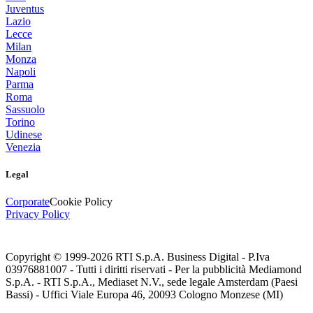
Juventus
Lazio
Lecce
Milan
Monza
Napoli
Parma
Roma
Sassuolo
Torino
Udinese
Venezia
Legal
Corporate
Cookie Policy
Privacy Policy
Copyright © 1999-
2026
RTI S.p.A. Business Digital - P.Iva
03976881007 - Tutti i diritti riservati - Per la pubblicità Mediamond
S.p.A. - RTI S.p.A., Mediaset N.V., sede legale Amsterdam (Paesi
Bassi) - Uffici Viale Europa 46, 20093 Cologno Monzese (MI)