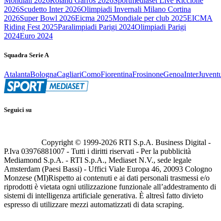
Mondiali 2026
Roland Garros 2026
Sportmediaset Live Riccione
2026
Scudetto Inter 2026
Olimpiadi Invernali Milano Cortina
2026
Super Bowl 2026
Eicma 2025
Mondiale per club 2025
EICMA
Riding Fest 2025
Paralimpiadi Parigi 2024
Olimpiadi Parigi
2024
Euro 2024
Squadra Serie A
Atalanta
Bologna
Cagliari
Como
Fiorentina
Frosinone
Genoa
Inter
Juvent
Seguici su
Copyright © 1999-
2026
RTI S.p.A. Business Digital -
P.Iva 03976881007 - Tutti i diritti riservati - Per la pubblicità
Mediamond S.p.A. - RTI S.p.A., Mediaset N.V., sede legale
Amsterdam (Paesi Bassi) - Uffici Viale Europa 46, 20093 Cologno
Monzese (MI)
Rispetto ai contenuti e ai dati personali trasmessi e/o
riprodotti è vietata ogni utilizzazione funzionale all’addestramento di
sistemi di intelligenza artificiale generativa. È altresì fatto divieto
espresso di utilizzare mezzi automatizzati di data scraping.