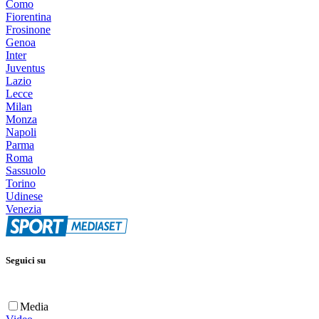
Como
Fiorentina
Frosinone
Genoa
Inter
Juventus
Lazio
Lecce
Milan
Monza
Napoli
Parma
Roma
Sassuolo
Torino
Udinese
Venezia
Seguici su
Media