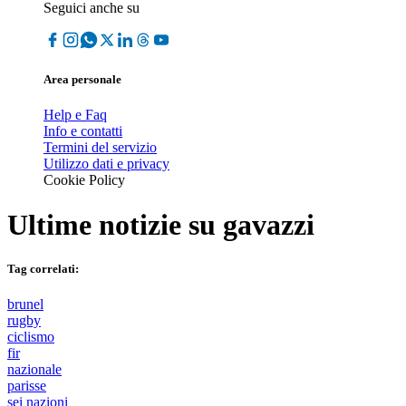
Seguici anche su
Area personale
Help e Faq
Info e contatti
Termini del servizio
Utilizzo dati e privacy
Cookie Policy
Ultime notizie su
gavazzi
Tag correlati:
brunel
rugby
ciclismo
fir
nazionale
parisse
sei nazioni