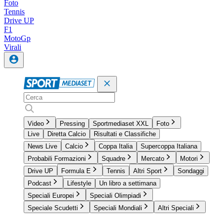
Foto
Tennis
Drive UP
F1
MotoGp
Virali
Video
Pressing
Sportmediaset XXL
Foto
Live
Diretta Calcio
Risultati e Classifiche
News Live
Calcio
Coppa Italia
Supercoppa Italiana
Probabili Formazioni
Squadre
Mercato
Motori
Drive UP
Formula E
Tennis
Altri Sport
Sondaggi
Podcast
Lifestyle
Un libro a settimana
Speciali Europei
Speciali Olimpiadi
Speciale Scudetti
Speciali Mondiali
Altri Speciali