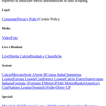
espresso di utilizzare mezzi automatizzati di data scraping.
Legal
Corporate
Privacy Policy
Cookie Policy
Media
Video
Foto
Live e Risultati
Live
Diretta Calcio
Risultati e Classifiche
Sezioni
Calcio
Mercato
Serie A
Serie B
Coppa Italia
Champions
League
Europa League
Conference League
Calcio Estero
Supercoppa
Italiana
Formula 1
Formula E
MotoGP
Altri Motori
Basket
America's
Cup
Nations League
Tennis
Sci
Volley
Drive UP
Speciali