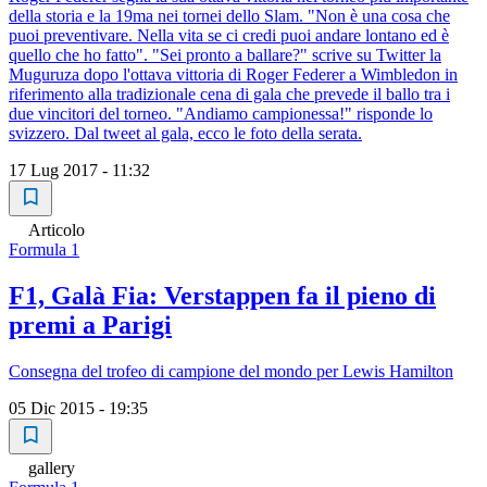
della storia e la 19ma nei tornei dello Slam. "Non è una cosa che
puoi preventivare. Nella vita se ci credi puoi andare lontano ed è
quello che ho fatto". "Sei pronto a ballare?" scrive su Twitter la
Muguruza dopo l'ottava vittoria di Roger Federer a Wimbledon in
riferimento alla tradizionale cena di gala che prevede il ballo tra i
due vincitori del torneo. "Andiamo campionessa!" risponde lo
svizzero. Dal tweet al gala, ecco le foto della serata.
17 Lug 2017 - 11:32
Articolo
Formula 1
F1, Galà Fia: Verstappen fa il pieno di
premi a Parigi
Consegna del trofeo di campione del mondo per Lewis Hamilton
05 Dic 2015 - 19:35
gallery