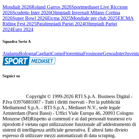
Mondiali 2026
Roland Garros 2026
Sportmediaset Live Riccione
2026
Scudetto Inter 2026
Olimpiadi Invernali Milano Cortina
2026
Super Bowl 2026
Eicma 2025
Mondiale per club 2025
EICMA
Riding Fest 2025
Paralimpiadi Parigi 2024
Olimpiadi Parigi
2024
Euro 2024
Squadra Serie A
Atalanta
Bologna
Cagliari
Como
Fiorentina
Frosinone
Genoa
Inter
Juvent
Seguici su
Copyright © 1999-
2026
RTI S.p.A. Business Digital -
P.Iva 03976881007 - Tutti i diritti riservati - Per la pubblicità
Mediamond S.p.A. - RTI S.p.A., Mediaset N.V., sede legale
Amsterdam (Paesi Bassi) - Uffici Viale Europa 46, 20093 Cologno
Monzese (MI)
Rispetto ai contenuti e ai dati personali trasmessi e/o
riprodotti è vietata ogni utilizzazione funzionale all’addestramento di
sistemi di intelligenza artificiale generativa. È altresì fatto divieto
espresso di utilizzare mezzi automatizzati di data scraping.