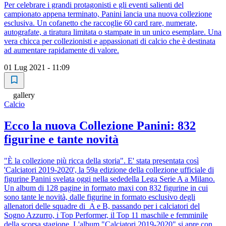
Per celebrare i grandi protagonisti e gli eventi salienti del
campionato appena terminato, Panini lancia una nuova collezione
esclusiva. Un cofanetto che raccoglie 60 card rare, numerate,
autografate, a tiratura limitata o stampate in un unico esemplare. Una
vera chicca per collezionisti e appassionati di calcio che è destinata
ad aumentare rapidamente di valore.
01 Lug 2021 - 11:09
gallery
Calcio
Ecco la nuova Collezione Panini: 832
figurine e tante novità
"È la collezione più ricca della storia". E' stata presentata così
'Calciatori 2019-2020', la 59a edizione della collezione ufficiale di
figurine Panini svelata oggi nella sededella Lega Serie A a Milano.
Un album di 128 pagine in formato maxi con 832 figurine in cui
sono tante le novità, dalle figurine in formato esclusivo degli
allenatori delle squadre di A e B, passando per i calciatori del
Sogno Azzurro, i Top Performer, il Top 11 maschile e femminile
della scorsa stagione. L'album "Calciatori 2019-2020" si apre con