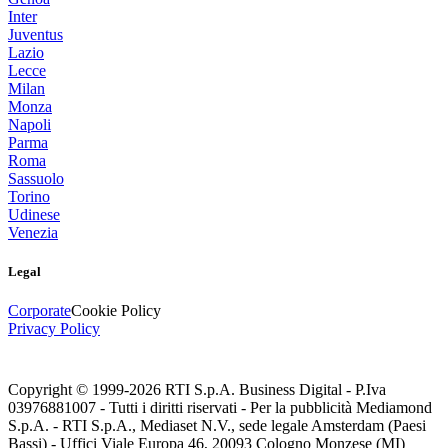
Inter
Juventus
Lazio
Lecce
Milan
Monza
Napoli
Parma
Roma
Sassuolo
Torino
Udinese
Venezia
Legal
Corporate
Cookie Policy
Privacy Policy
Copyright © 1999-
2026
RTI S.p.A. Business Digital - P.Iva
03976881007 - Tutti i diritti riservati - Per la pubblicità Mediamond
S.p.A. - RTI S.p.A., Mediaset N.V., sede legale Amsterdam (Paesi
Bassi) - Uffici Viale Europa 46, 20093 Cologno Monzese (MI)