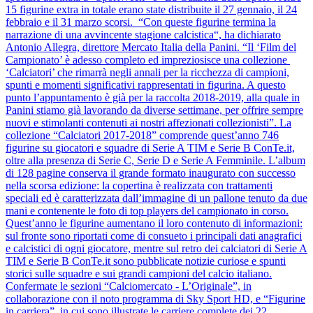
15 figurine extra in totale erano state distribuite il 27 gennaio, il 24
febbraio e il 31 marzo scorsi. “Con queste figurine termina la
narrazione di una avvincente stagione calcistica“, ha dichiarato
Antonio Allegra, direttore Mercato Italia della Panini. “Il ‘Film del
Campionato’ è adesso completo ed impreziosisce una collezione
‘Calciatori’ che rimarrà negli annali per la ricchezza di campioni,
spunti e momenti significativi rappresentati in figurina. A questo
punto l’appuntamento è già per la raccolta 2018-2019, alla quale in
Panini stiamo già lavorando da diverse settimane, per offrire sempre
nuovi e stimolanti contenuti ai nostri affezionati collezionisti”. La
collezione “Calciatori 2017-2018” comprende quest’anno 746
figurine su giocatori e squadre di Serie A TIM e Serie B ConTe.it,
oltre alla presenza di Serie C, Serie D e Serie A Femminile. L’album
di 128 pagine conserva il grande formato inaugurato con successo
nella scorsa edizione: la copertina è realizzata con trattamenti
speciali ed è caratterizzata dall’immagine di un pallone tenuto da due
mani e contenente le foto di top players del campionato in corso.
Quest’anno le figurine aumentano il loro contenuto di informazioni:
sul fronte sono riportati come di consueto i principali dati anagrafici
e calcistici di ogni giocatore, mentre sul retro dei calciatori di Serie A
TIM e Serie B ConTe.it sono pubblicate notizie curiose e spunti
storici sulle squadre e sui grandi campioni del calcio italiano.
Confermate le sezioni “Calciomercato - L’Originale”, in
collaborazione con il noto programma di Sky Sport HD, e “Figurine
in carriera”, in cui sono illustrate le carriere complete dei 22