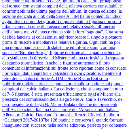
Ogni club è rappresentato da 22 figurine di calciatori, protagonisti
del torneo, con statini completi della relativa carriera consultabili e
confrontabili nelle ultime pagine dell’album. In questa edizione, la
sezione dedicata ai club della Serie A TIM ha un contenuto ludico
aggiuntivo: i nomi dei giocatori rappresentati in figurina non sono
infatti stampati come di consueto nel relativo spazio all’interno
dell’album, ma vi è invece ritratta solo la loro “sagoma”. Una sorta
di sfida lanciata ai collezionisti nel riconoscere il singolo giocatore
prima di riuscire a incollarvi la relativa figurina. Ogni club ha poi
una doppia pagina ricca di statistiche ed informazioni, con una
speciale “Bomber Story”, figurine dedicate alla squadra schierata,
allo stadio con la tifoseria, al Mister e ad una curiosità sulla squadra
di stampo giornalistico. Anche le figurine aumentano il loro
contenuto di informazioni: sul fronte sono riportati come di consueto
i principali dati anagrafici e calcistici di ogni giocatore, mentre sul
retro dei calciatori di Serie A TIM e Serie B ConTe.it sono
pubblicate notizie curiose e spunti storici sulle squadre e sui grandi
campioni del calcio italiano. La collezione, che si compone in tutto
di 746 figurine, è stata presentata ufficialmente oggi a Milano alla
presenza del commissario della Lega Serie A, Carlo Tavecchio, del
neo-presidente di Lega B, Mauro Balata oltre che dei presidenti
dell’Associazione Italiana Calciatori e dell’Associazione Italiana
Allenatori Calcio, Damiano Tommasi e Renzo Ulivieri. L’album
“Calciatori 2017-2018”ha 128 pagine e conserva il grande formato
inaugurato con successo nella scorsa edizione, perfetto per contenere