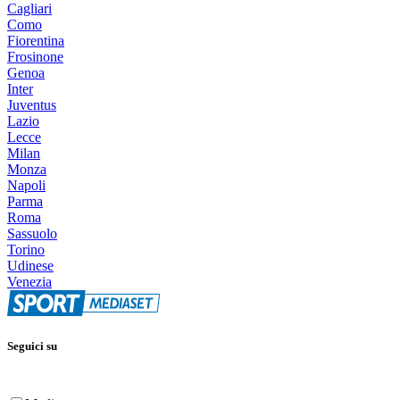
Cagliari
Como
Fiorentina
Frosinone
Genoa
Inter
Juventus
Lazio
Lecce
Milan
Monza
Napoli
Parma
Roma
Sassuolo
Torino
Udinese
Venezia
Seguici su