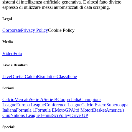
sistemi di intelligenza artificiale generativa. È altresì fatto divieto
espresso di utilizzare mezzi automatizzati di data scraping.
Legal
Corporate
Privacy Policy
Cookie Policy
Media
Video
Foto
Live e Risultati
Live
Diretta Calcio
Risultati e Classifiche
Sezioni
Calcio
Mercato
Serie A
Serie B
Coppa Italia
Champions
League
Europa League
Conference League
Calcio Estero
Supercoppa
Italiana
Formula 1
Formula E
MotoGP
Altri Motori
Basket
America's
Cup
Nations League
Tennis
Sci
Volley
Drive UP
Speciali