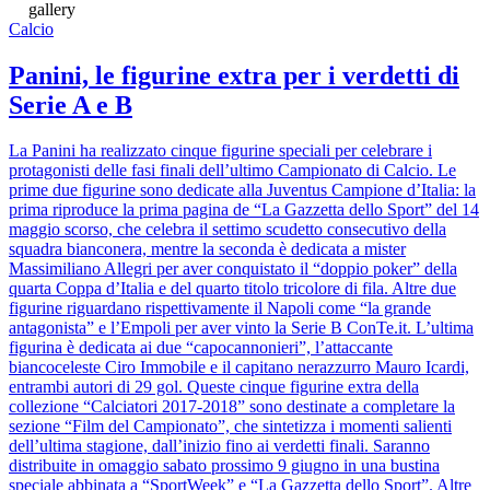
gallery
Calcio
Panini, le figurine extra per i verdetti di
Serie A e B
La Panini ha realizzato cinque figurine speciali per celebrare i
protagonisti delle fasi finali dell’ultimo Campionato di Calcio. Le
prime due figurine sono dedicate alla Juventus Campione d’Italia: la
prima riproduce la prima pagina de “La Gazzetta dello Sport” del 14
maggio scorso, che celebra il settimo scudetto consecutivo della
squadra bianconera, mentre la seconda è dedicata a mister
Massimiliano Allegri per aver conquistato il “doppio poker” della
quarta Coppa d’Italia e del quarto titolo tricolore di fila. Altre due
figurine riguardano rispettivamente il Napoli come “la grande
antagonista” e l’Empoli per aver vinto la Serie B ConTe.it. L’ultima
figurina è dedicata ai due “capocannonieri”, l’attaccante
biancoceleste Ciro Immobile e il capitano nerazzurro Mauro Icardi,
entrambi autori di 29 gol. Queste cinque figurine extra della
collezione “Calciatori 2017-2018” sono destinate a completare la
sezione “Film del Campionato”, che sintetizza i momenti salienti
dell’ultima stagione, dall’inizio fino ai verdetti finali. Saranno
distribuite in omaggio sabato prossimo 9 giugno in una bustina
speciale abbinata a “SportWeek” e “La Gazzetta dello Sport”. Altre