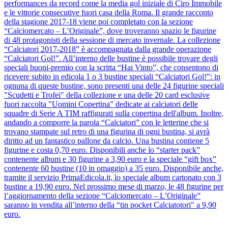
performances da record come la media gol iniziale di Ciro Immobile
e le vittorie consecutive fuori casa della Roma. Il grande racconto
della stagione 2017-18 viene poi completato con la sezione
“Calciomercato – L’Originale”, dove troveranno spazio le figurine
di 48 protagonisti della sessione di mercato invernale. La collezione
“Calciatori 2017-2018” è accompagnata dalla grande operazione
“Calciatori Gol!”. All’interno delle bustine è possibile trovare degli
speciali buoni-premio con la scritta “Hai Vinto”, che consentono di
ricevere subito in edicola 1 o 3 bustine speciali “Calciatori Gol!”: in
ognuna di queste bustine, sono presenti una delle 24 figurine speciali
"Scudetti e Trofei" della collezione e una delle 20 card esclusive
fuori raccolta "Uomini Copertina" dedicate ai calciatori delle
squadre di Serie A TIM raffigurati sulla copertina dell'album. Inoltre,
andando a comporre la parola “Calciatori” con le letterine che si
trovano stampate sul retro di una figurina di ogni bustina, si avrà
diritto ad un fantastico pallone da calcio. Una bustina contiene 5
figurine e costa 0,70 euro. Disponibili anche lo “starter pack”
contenente album e 30 figurine a 3,90 euro e la speciale “gift box”
contenente 60 bustine (10 in omaggio) a 35 euro. Disponibile anche,
tramite il servizio PrimaEdicola.it, lo speciale album cartonato con 3
bustine a 19,90 euro. Nel prossimo mese di marzo, le 48 figurine per
l’aggiornamento della sezione “Calciomercato – L’Originale”
saranno in vendita all’interno della “tin pocket Calciatotori" a 9,90
euro.