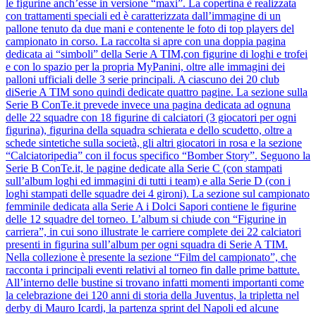
le figurine anch’esse in versione “maxi”. La copertina è realizzata
con trattamenti speciali ed è caratterizzata dall’immagine di un
pallone tenuto da due mani e contenente le foto di top players del
campionato in corso. La raccolta si apre con una doppia pagina
dedicata ai “simboli” della Serie A TIM,con figurine di loghi e trofei
e con lo spazio per la propria MyPanini, oltre alle immagini dei
palloni ufficiali delle 3 serie principali. A ciascuno dei 20 club
diSerie A TIM sono quindi dedicate quattro pagine. La sezione sulla
Serie B ConTe.it prevede invece una pagina dedicata ad ognuna
delle 22 squadre con 18 figurine di calciatori (3 giocatori per ogni
figurina), figurina della squadra schierata e dello scudetto, oltre a
schede sintetiche sulla società, gli altri giocatori in rosa e la sezione
“Calciatoripedia” con il focus specifico “Bomber Story”. Seguono la
Serie B ConTe.it, le pagine dedicate alla Serie C (con stampati
sull’album loghi ed immagini di tutti i team) e alla Serie D (con i
loghi stampati delle squadre dei 4 gironi). La sezione sul campionato
femminile dedicata alla Serie A i Dolci Sapori contiene le figurine
delle 12 squadre del torneo. L’album si chiude con “Figurine in
carriera”, in cui sono illustrate le carriere complete dei 22 calciatori
presenti in figurina sull’album per ogni squadra di Serie A TIM.
Nella collezione è presente la sezione “Film del campionato”, che
racconta i principali eventi relativi al torneo fin dalle prime battute.
All’interno delle bustine si trovano infatti momenti importanti come
la celebrazione dei 120 anni di storia della Juventus, la tripletta nel
derby di Mauro Icardi, la partenza sprint del Napoli ed alcune