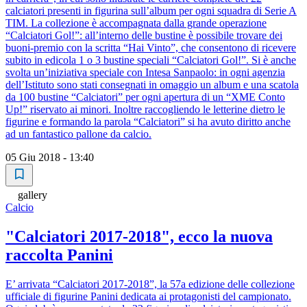
calciatori presenti in figurina sull’album per ogni squadra di Serie A
TIM. La collezione è accompagnata dalla grande operazione
“Calciatori Gol!”: all’interno delle bustine è possibile trovare dei
buoni-premio con la scritta “Hai Vinto”, che consentono di ricevere
subito in edicola 1 o 3 bustine speciali “Calciatori Gol!”. Si è anche
svolta un’iniziativa speciale con Intesa Sanpaolo: in ogni agenzia
dell’Istituto sono stati consegnati in omaggio un album e una scatola
da 100 bustine “Calciatori” per ogni apertura di un “XME Conto
Up!” riservato ai minori. Inoltre raccogliendo le letterine dietro le
figurine e formando la parola “Calciatori” si ha avuto diritto anche
ad un fantastico pallone da calcio.
05 Giu 2018 - 13:40
gallery
Calcio
"Calciatori 2017-2018", ecco la nuova
raccolta Panini
E’ arrivata “Calciatori 2017-2018”, la 57a edizione delle collezione
ufficiale di figurine Panini dedicata ai protagonisti del campionato.