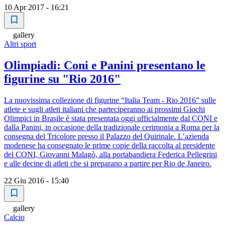
10 Apr 2017 - 16:21
gallery
Altri sport
Olimpiadi: Coni e Panini presentano le
figurine su "Rio 2016"
La nuovissima collezione di figurine “Italia Team - Rio 2016” sulle
atlete e sugli atleti italiani che parteciperanno ai prossimi Giochi
Olimpici in Brasile è stata presentata oggi ufficialmente dal CONI e
dalla Panini, in occasione della tradizionale cerimonia a Roma per la
consegna del Tricolore presso il Palazzo del Quirinale. L’azienda
modenese ha consegnato le prime copie della raccolta al presidente
del CONI, Giovanni Malagò, alla portabandiera Federica Pellegrini
e alle decine di atleti che si preparano a partire per Rio de Janeiro.
22 Giu 2016 - 15:40
gallery
Calcio