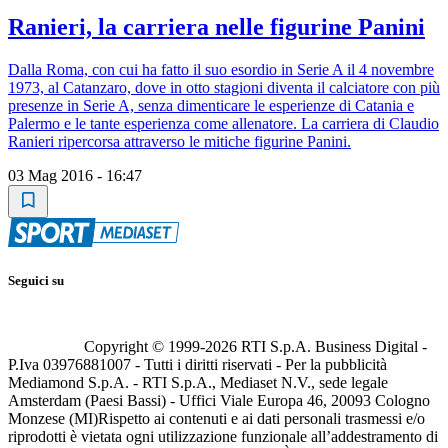
Ranieri, la carriera nelle figurine Panini
Dalla Roma, con cui ha fatto il suo esordio in Serie A il 4 novembre
1973, al Catanzaro, dove in otto stagioni diventa il calciatore con più
presenze in Serie A, senza dimenticare le esperienze di Catania e
Palermo e le tante esperienza come allenatore. La carriera di Claudio
Ranieri ripercorsa attraverso le mitiche figurine Panini.
03 Mag 2016 - 16:47
Seguici su
Copyright © 1999-
2026
RTI S.p.A. Business Digital -
P.Iva 03976881007 - Tutti i diritti riservati - Per la pubblicità
Mediamond S.p.A. - RTI S.p.A., Mediaset N.V., sede legale
Amsterdam (Paesi Bassi) - Uffici Viale Europa 46, 20093 Cologno
Monzese (MI)
Rispetto ai contenuti e ai dati personali trasmessi e/o
riprodotti è vietata ogni utilizzazione funzionale all’addestramento di