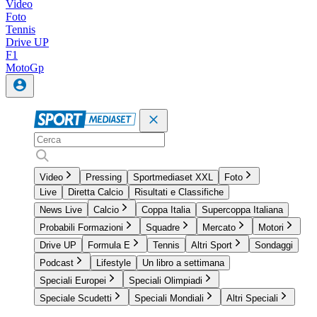
Video
Foto
Tennis
Drive UP
F1
MotoGp
Video
Pressing
Sportmediaset XXL
Foto
Live
Diretta Calcio
Risultati e Classifiche
News Live
Calcio
Coppa Italia
Supercoppa Italiana
Probabili Formazioni
Squadre
Mercato
Motori
Drive UP
Formula E
Tennis
Altri Sport
Sondaggi
Podcast
Lifestyle
Un libro a settimana
Speciali Europei
Speciali Olimpiadi
Speciale Scudetti
Speciali Mondiali
Altri Speciali