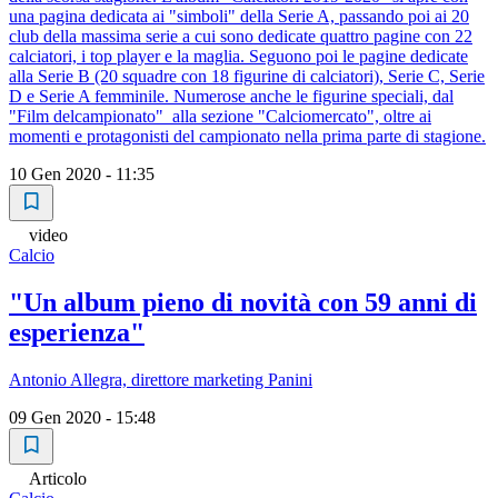
una pagina dedicata ai "simboli" della Serie A, passando poi ai 20
club della massima serie a cui sono dedicate quattro pagine con 22
calciatori, i top player e la maglia. Seguono poi le pagine dedicate
alla Serie B (20 squadre con 18 figurine di calciatori), Serie C, Serie
D e Serie A femminile. Numerose anche le figurine speciali, dal
"Film delcampionato" alla sezione "Calciomercato", oltre ai
momenti e protagonisti del campionato nella prima parte di stagione.
10 Gen 2020 - 11:35
video
Calcio
"Un album pieno di novità con 59 anni di
esperienza"
Antonio Allegra, direttore marketing Panini
09 Gen 2020 - 15:48
Articolo