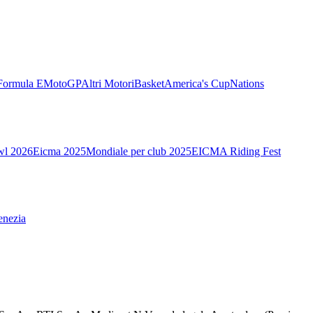
Formula E
MotoGP
Altri Motori
Basket
America's Cup
Nations
wl 2026
Eicma 2025
Mondiale per club 2025
EICMA Riding Fest
enezia