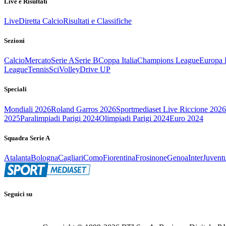
Live e Risultati
Live
Diretta Calcio
Risultati e Classifiche
Sezioni
Calcio
Mercato
Serie A
Serie B
Coppa Italia
Champions League
Europa 
League
Tennis
Sci
Volley
Drive UP
Speciali
Mondiali 2026
Roland Garros 2026
Sportmediaset Live Riccione 2026
2025
Paralimpiadi Parigi 2024
Olimpiadi Parigi 2024
Euro 2024
Squadra Serie A
Atalanta
Bologna
Cagliari
Como
Fiorentina
Frosinone
Genoa
Inter
Juvent
Seguici su