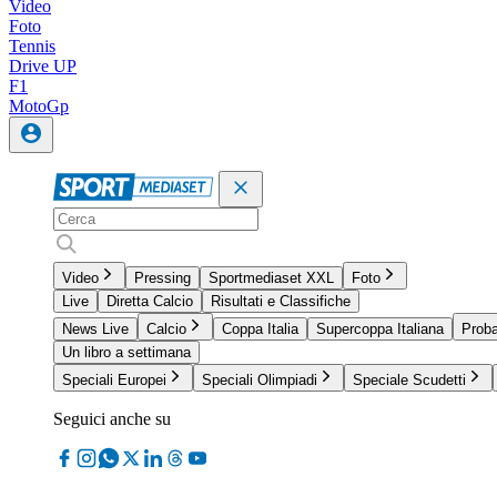
Video
Foto
Tennis
Drive UP
F1
MotoGp
Video
Pressing
Sportmediaset XXL
Foto
Live
Diretta Calcio
Risultati e Classifiche
News Live
Calcio
Coppa Italia
Supercoppa Italiana
Proba
Un libro a settimana
Speciali Europei
Speciali Olimpiadi
Speciale Scudetti
Seguici anche su