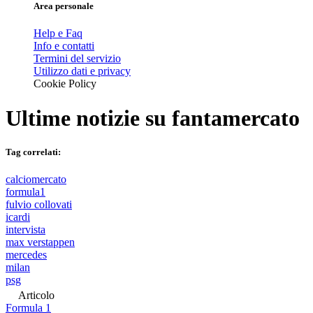
Area personale
Help e Faq
Info e contatti
Termini del servizio
Utilizzo dati e privacy
Cookie Policy
Ultime notizie su
fantamercato
Tag correlati:
calciomercato
formula1
fulvio collovati
icardi
intervista
max verstappen
mercedes
milan
psg
Articolo
Formula 1