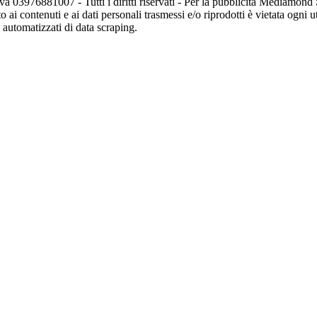
va 03976881007 - Tutti i diritti riservati - Per la pubblicità Mediamon
o ai contenuti e ai dati personali trasmessi e/o riprodotti è vietata ogni 
zi automatizzati di data scraping.