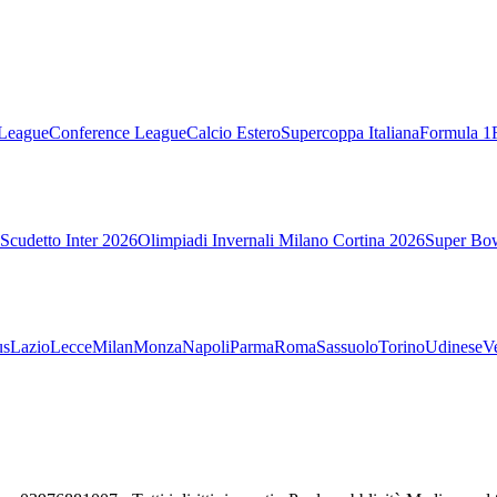
League
Conference League
Calcio Estero
Supercoppa Italiana
Formula 1
Scudetto Inter 2026
Olimpiadi Invernali Milano Cortina 2026
Super Bo
us
Lazio
Lecce
Milan
Monza
Napoli
Parma
Roma
Sassuolo
Torino
Udinese
V