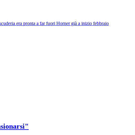
uderia era pronta a far fuori Horner già a inizio febbraio
nsionarsi"