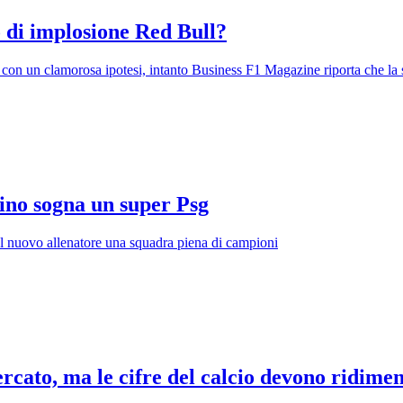
 di implosione Red Bull?
on un clamorosa ipotesi, intanto Business F1 Magazine riporta che la sc
tino sogna un super Psg
 al nuovo allenatore una squadra piena di campioni
rcato, ma le cifre del calcio devono ridime