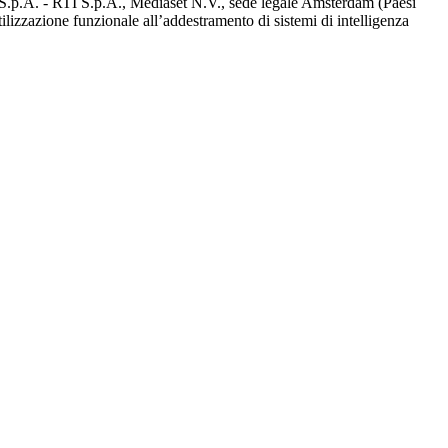
d S.p.A. - RTI S.p.A., Mediaset N.V., sede legale Amsterdam (Paesi
utilizzazione funzionale all’addestramento di sistemi di intelligenza