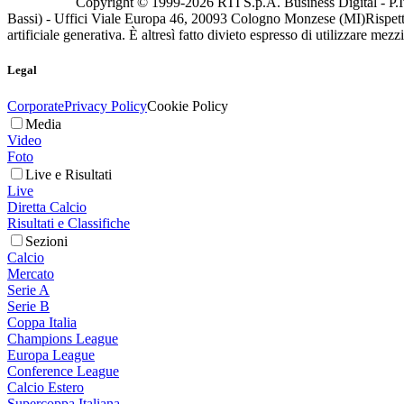
Copyright © 1999-
2026
RTI S.p.A. Business Digital - P.I
Bassi) - Uffici Viale Europa 46, 20093 Cologno Monzese (MI)
Rispett
artificiale generativa. È altresì fatto divieto espresso di utilizzare mez
Legal
Corporate
Privacy Policy
Cookie Policy
Media
Video
Foto
Live e Risultati
Live
Diretta Calcio
Risultati e Classifiche
Sezioni
Calcio
Mercato
Serie A
Serie B
Coppa Italia
Champions League
Europa League
Conference League
Calcio Estero
Supercoppa Italiana