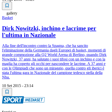
gallery
Basket
Dirk Nowitzki, inchino e lacrime per
l'ultima in Nazionale
Alla fine dell'incontro contro la Spagna, che ha sancito
l'eliminazione della Germania dagli Europei di basket, momenti di
grande commozione alla Q2 World Arena di Berlino, quando Dirk
Nowitzki, 37 anni, ha salutato i suoi tifosi con un inchino e con la
maglia ha coperto gli occhi per nascondere le lacrime. A 37 anni e
con le Olimpiadi che sono un miraggio, quella contro gli iberici è
stata l'ultima gara in Nazionale del campione tedesco stella della
Nba.
10 Set 2015 - 23:14
Seguici su