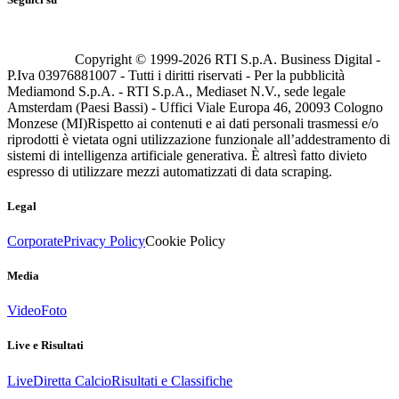
Copyright © 1999-
2026
RTI S.p.A. Business Digital -
P.Iva 03976881007 - Tutti i diritti riservati - Per la pubblicità
Mediamond S.p.A. - RTI S.p.A., Mediaset N.V., sede legale
Amsterdam (Paesi Bassi) - Uffici Viale Europa 46, 20093 Cologno
Monzese (MI)
Rispetto ai contenuti e ai dati personali trasmessi e/o
riprodotti è vietata ogni utilizzazione funzionale all’addestramento di
sistemi di intelligenza artificiale generativa. È altresì fatto divieto
espresso di utilizzare mezzi automatizzati di data scraping.
Legal
Corporate
Privacy Policy
Cookie Policy
Media
Video
Foto
Live e Risultati
Live
Diretta Calcio
Risultati e Classifiche