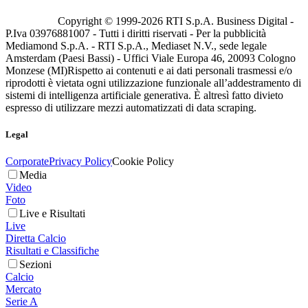
Copyright © 1999-
2026
RTI S.p.A. Business Digital -
P.Iva 03976881007 - Tutti i diritti riservati - Per la pubblicità
Mediamond S.p.A. - RTI S.p.A., Mediaset N.V., sede legale
Amsterdam (Paesi Bassi) - Uffici Viale Europa 46, 20093 Cologno
Monzese (MI)
Rispetto ai contenuti e ai dati personali trasmessi e/o
riprodotti è vietata ogni utilizzazione funzionale all’addestramento di
sistemi di intelligenza artificiale generativa. È altresì fatto divieto
espresso di utilizzare mezzi automatizzati di data scraping.
Legal
Corporate
Privacy Policy
Cookie Policy
Media
Video
Foto
Live e Risultati
Live
Diretta Calcio
Risultati e Classifiche
Sezioni
Calcio
Mercato
Serie A