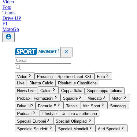
Video
Foto
Tennis
Drive UP
F1
MotoGp
Video
Pressing
Sportmediaset XXL
Foto
Live
Diretta Calcio
Risultati e Classifiche
News Live
Calcio
Coppa Italia
Supercoppa Italiana
Probabili Formazioni
Squadre
Mercato
Motori
Drive UP
Formula E
Tennis
Altri Sport
Sondaggi
Podcast
Lifestyle
Un libro a settimana
Speciali Europei
Speciali Olimpiadi
Speciale Scudetti
Speciali Mondiali
Altri Speciali