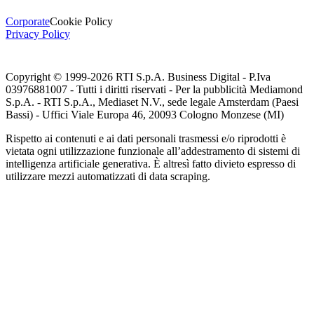
Corporate
Cookie Policy
Privacy Policy
Copyright © 1999-
2026
RTI S.p.A. Business Digital - P.Iva
03976881007 - Tutti i diritti riservati - Per la pubblicità Mediamond
S.p.A. - RTI S.p.A., Mediaset N.V., sede legale Amsterdam (Paesi
Bassi) - Uffici Viale Europa 46, 20093 Cologno Monzese (MI)
Rispetto ai contenuti e ai dati personali trasmessi e/o riprodotti è
vietata ogni utilizzazione funzionale all’addestramento di sistemi di
intelligenza artificiale generativa. È altresì fatto divieto espresso di
utilizzare mezzi automatizzati di data scraping.