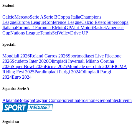
Sezioni
Calcio
Mercato
Serie A
Serie B
Coppa Italia
Champions
League
Europa League
Conference League
Calcio Estero
Supercoppa
Italiana
Formula 1
Formula E
MotoGP
Altri Motori
Basket
America's
Cup
Nations League
Tennis
Sci
Volley
Drive UP
Speciali
Mondiali 2026
Roland Garros 2026
Sportmediaset Live Riccione
2026
Scudetto Inter 2026
Olimpiadi Invernali Milano Cortina
2026
Super Bowl 2026
Eicma 2025
Mondiale per club 2025
EICMA
Riding Fest 2025
Paralimpiadi Parigi 2024
Olimpiadi Parigi
2024
Euro 2024
Squadra Serie A
Atalanta
Bologna
Cagliari
Como
Fiorentina
Frosinone
Genoa
Inter
Juvent
Seguici su