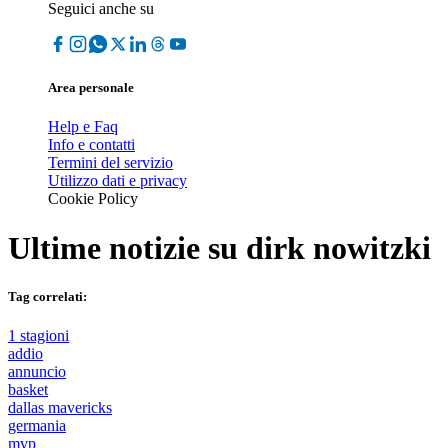
Seguici anche su
Area personale
Help e Faq
Info e contatti
Termini del servizio
Utilizzo dati e privacy
Cookie Policy
Ultime notizie su
dirk nowitzki
Tag correlati:
1 stagioni
addio
annuncio
basket
dallas mavericks
germania
mvp