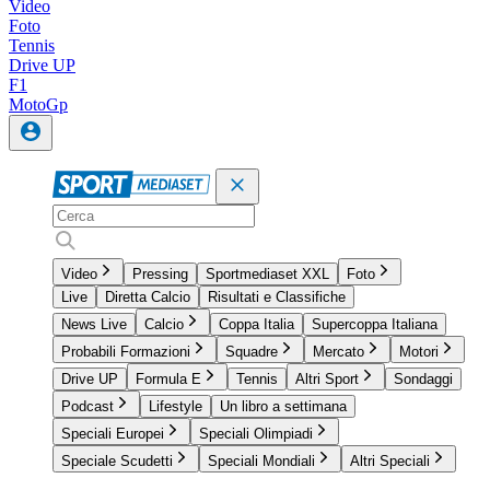
Video
Foto
Tennis
Drive UP
F1
MotoGp
Video
Pressing
Sportmediaset XXL
Foto
Live
Diretta Calcio
Risultati e Classifiche
News Live
Calcio
Coppa Italia
Supercoppa Italiana
Probabili Formazioni
Squadre
Mercato
Motori
Drive UP
Formula E
Tennis
Altri Sport
Sondaggi
Podcast
Lifestyle
Un libro a settimana
Speciali Europei
Speciali Olimpiadi
Speciale Scudetti
Speciali Mondiali
Altri Speciali