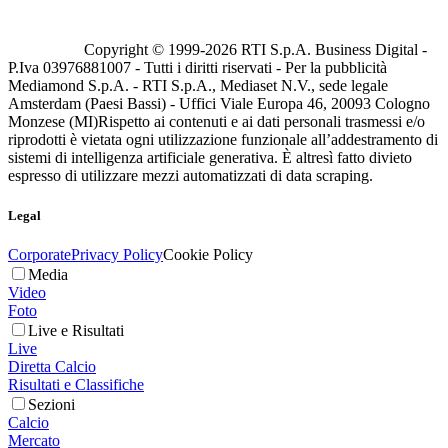
Copyright © 1999-
2026
RTI S.p.A. Business Digital -
P.Iva 03976881007 - Tutti i diritti riservati - Per la pubblicità
Mediamond S.p.A. - RTI S.p.A., Mediaset N.V., sede legale
Amsterdam (Paesi Bassi) - Uffici Viale Europa 46, 20093 Cologno
Monzese (MI)
Rispetto ai contenuti e ai dati personali trasmessi e/o
riprodotti è vietata ogni utilizzazione funzionale all’addestramento di
sistemi di intelligenza artificiale generativa. È altresì fatto divieto
espresso di utilizzare mezzi automatizzati di data scraping.
Legal
Corporate
Privacy Policy
Cookie Policy
Media
Video
Foto
Live e Risultati
Live
Diretta Calcio
Risultati e Classifiche
Sezioni
Calcio
Mercato