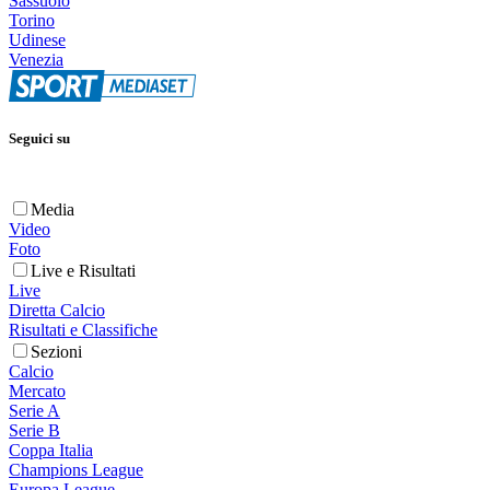
Sassuolo
Torino
Udinese
Venezia
Seguici su
Media
Video
Foto
Live e Risultati
Live
Diretta Calcio
Risultati e Classifiche
Sezioni
Calcio
Mercato
Serie A
Serie B
Coppa Italia
Champions League
Europa League