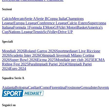
Sezioni
Calcio
Mercato
Serie A
Serie B
Coppa Italia
Champions
League
Europa League
Conference League
Calcio Estero
Supercoppa
Italiana
Formula 1
Formula E
MotoGP
Altri Motori
Basket
America's
Cup
Nations League
Tennis
Sci
Volley
Drive UP
Speciali
Mondiali 2026
Roland Garros 2026
Sportmediaset Live Riccione
2026
Scudetto Inter 2026
Olimpiadi Invernali Milano Cortina
2026
Super Bowl 2026
Eicma 2025
Mondiale per club 2025
EICMA
Riding Fest 2025
Paralimpiadi Parigi 2024
Olimpiadi Parigi
2024
Euro 2024
Squadra Serie A
Atalanta
Bologna
Cagliari
Como
Fiorentina
Frosinone
Genoa
Inter
Juvent
Seguici su