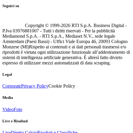
Seguici su
Copyright © 1999-
2026
RTI S.p.A. Business Digital -
P.Iva 03976881007 - Tutti i diritti riservati - Per la pubblicità
Mediamond S.p.A. - RTI S.p.A., Mediaset N.V., sede legale
Amsterdam (Paesi Bassi) - Uffici Viale Europa 46, 20093 Cologno
Monzese (MI)
Rispetto ai contenuti e ai dati personali trasmessi e/o
riprodotti è vietata ogni utilizzazione funzionale all’addestramento di
sistemi di intelligenza artificiale generativa. È altresì fatto divieto
espresso di utilizzare mezzi automatizzati di data scraping.
Legal
Corporate
Privacy Policy
Cookie Policy
Media
Video
Foto
Live e Risultati
Live
Diretta Calcio
Risultati e Classifiche