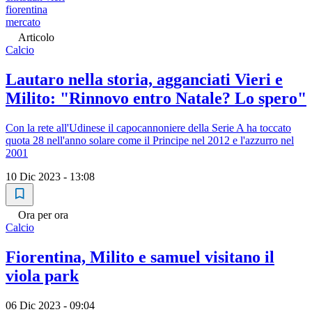
fiorentina
mercato
Articolo
Calcio
Lautaro nella storia, agganciati Vieri e
Milito: "Rinnovo entro Natale? Lo spero"
Con la rete all'Udinese il capocannoniere della Serie A ha toccato
quota 28 nell'anno solare come il Principe nel 2012 e l'azzurro nel
2001
10 Dic 2023 - 13:08
Ora per ora
Calcio
Fiorentina, Milito e samuel visitano il
viola park
06 Dic 2023 - 09:04