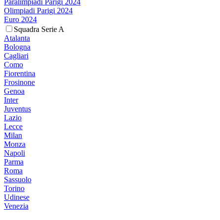
Paralimpiadi Parigi 2024
Olimpiadi Parigi 2024
Euro 2024
Squadra Serie A
Atalanta
Bologna
Cagliari
Como
Fiorentina
Frosinone
Genoa
Inter
Juventus
Lazio
Lecce
Milan
Monza
Napoli
Parma
Roma
Sassuolo
Torino
Udinese
Venezia