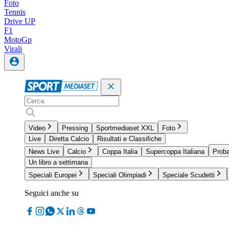
Foto
Tennis
Drive UP
F1
MotoGp
Virali
Video
Pressing
Sportmediaset XXL
Foto
Live
Diretta Calcio
Risultati e Classifiche
News Live
Calcio
Coppa Italia
Supercoppa Italiana
Proba
Un libro a settimana
Speciali Europei
Speciali Olimpiadi
Speciale Scudetti
Seguici anche su