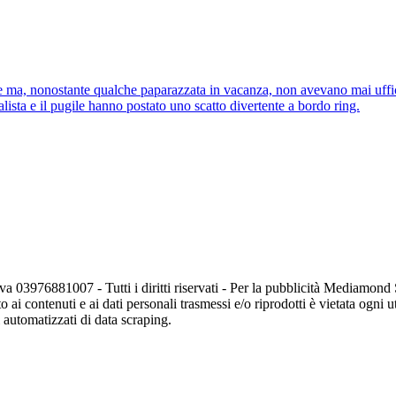
te ma, nonostante qualche paparazzata in vacanza, non avevano mai uffici
alista e il pugile hanno postato uno scatto divertente a bordo ring.
va 03976881007 - Tutti i diritti riservati - Per la pubblicità Mediamon
o ai contenuti e ai dati personali trasmessi e/o riprodotti è vietata ogni 
zi automatizzati di data scraping.