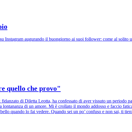
oio
u Instagram augurando il buongiorno ai suoi follower: come al solito un p
re quello che provo"
 fidanzato di Diletta Leotta, ha confessato di aver vissuto un periodo pa
 la lontananza di un amore. Mi è crollato il mondo addosso e faccio fati
llo quando lo fai vedere. Quando sei un po’ confuso e non sai, ti tieni 