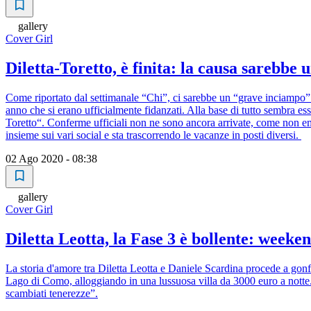
gallery
Cover Girl
Diletta-Toretto, è finita: la causa sarebbe
Come riportato dal settimanale “Chi”, ci sarebbe un “grave inciampo” d
anno che si erano ufficialmente fidanzati. Alla base di tutto sembra ess
Toretto“. Conferme ufficiali non ne sono ancora arrivate, come non emer
insieme sui vari social e sta trascorrendo le vacanze in posti diversi.
02 Ago 2020 - 08:38
gallery
Cover Girl
Diletta Leotta, la Fase 3 è bollente: wee
La storia d'amore tra Diletta Leotta e Daniele Scardina procede a gonf
Lago di Como, alloggiando in una lussuosa villa da 3000 euro a notte. A
scambiati tenerezze”.