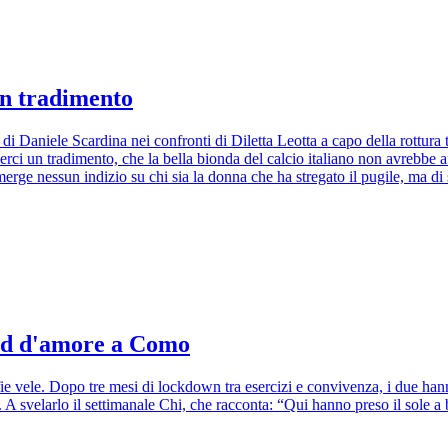
 un tradimento
i Daniele Scardina nei confronti di Diletta Leotta a capo della rottura
erci un tradimento, che la bella bionda del calcio italiano non avrebbe af
ge nessun indizio su chi sia la donna che ha stregato il pugile, ma di s
kend d'amore a Como
ie vele. Dopo tre mesi di lockdown tra esercizi e convivenza, i due han
 svelarlo il settimanale Chi, che racconta: “Qui hanno preso il sole a b