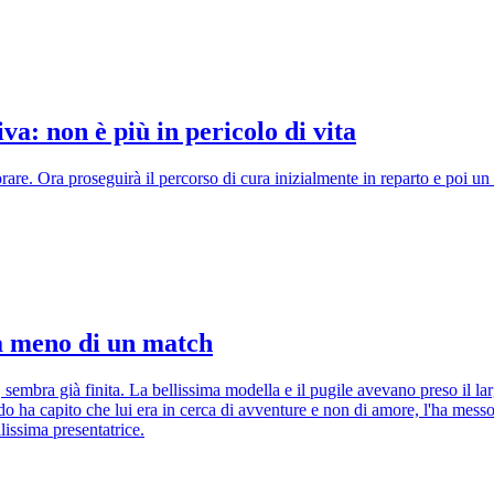
va: non è più in pericolo di vita
rare. Ora proseguirà il percorso di cura inizialmente in reparto e poi un 
ta meno di un match
, sembra già finita. La bellissima modella e il pugile avevano preso il l
do ha capito che lui era in cerca di avventure e non di amore, l'ha messo
llissima presentatrice.