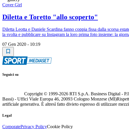
Cover Girl
Diletta e Toretto "allo scoperto"
Diletta Leotta e Daniele Scardina fanno coppia fissa dalla scorsa esta
la svolta e pubblicare su Instagram la loro prima foto insieme: la giorn
07 Gen 2020 - 10:19
Seguici su
Copyright © 1999-
2026
RTI S.p.A. Business Digital - P.I
Bassi) - Uffici Viale Europa 46, 20093 Cologno Monzese (MI)
Rispett
artificiale generativa. È altresì fatto divieto espresso di utilizzare mez
Legal
Corporate
Privacy Policy
Cookie Policy