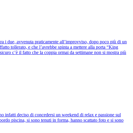
 tra i due, avvenuta praticamente all’improvviso, dopo poco più di un
fatto tollerato, e che l’avrebbe spinta a mettere alla porta “King
icuro c’è il fatto che la coppia ormai da settimane non si mostra più
no infatti deciso di concedersi un weekend di relax e passione sul
ordo piscina, si sono tenuti in forma, hanno scattato foto e si sono