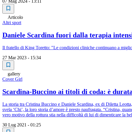
07 Mag 2024 - 13:11
Articolo
Altri sport
Daniele Scardina fuori dalla terapia intensi
Il fratello di King Toretto: "Le condizioni cliniche continuano a miglio
27 Mar 2023 - 15:34
gallery
Cover Girl
Scardina-Buccino ai titoli di coda: è dura
La storia tra Cristina Buccino e Daniele Scardina, ex di Diletta Leotta
svela ‘Chi’, la loro storia d’amore è presto naufragata. “Cristina, quan
vero motivo della rottura stia nella difficoltà di lui di dimenticare la be
30 Lug 2021 - 01:25