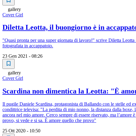
gallery
Cover Girl
Diletta Leotta, il buongiorno è in accappat
"Quasi pronta per una super giornata di lavoro!" scrive Diletta Leotta s
fotografata in accappatoio.
23 Gen 2021 - 08:26
gallery
Cover Girl
Scardina non dimentica la Leotta: "È amo
Il pugile Daniele Scardina, protagonista di Ballando con le stelle ed ex
condittrice televisa: "La perdita di mio nonno, la distanza dalla boxe,
ancora nel mio amore. Cerco sempre di essere riservato, ma l’amore è be
provo, si vede e si sa. È amore quello che provo"
25 Ott 2020 - 10:50