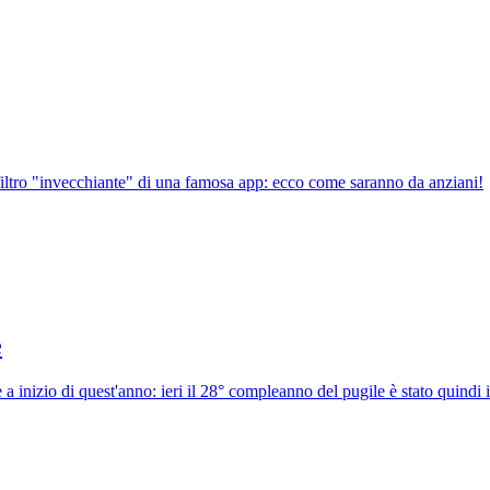
 filtro "invecchiante" di una famosa app: ecco come saranno da anziani!
e
e a inizio di quest'anno: ieri il 28° compleanno del pugile è stato quindi