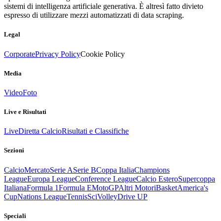
sistemi di intelligenza artificiale generativa. È altresì fatto divieto
espresso di utilizzare mezzi automatizzati di data scraping.
Legal
Corporate
Privacy Policy
Cookie Policy
Media
Video
Foto
Live e Risultati
Live
Diretta Calcio
Risultati e Classifiche
Sezioni
Calcio
Mercato
Serie A
Serie B
Coppa Italia
Champions
League
Europa League
Conference League
Calcio Estero
Supercoppa
Italiana
Formula 1
Formula E
MotoGP
Altri Motori
Basket
America's
Cup
Nations League
Tennis
Sci
Volley
Drive UP
Speciali