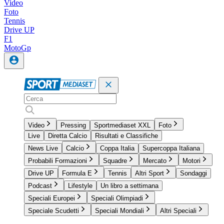
Video
Foto
Tennis
Drive UP
F1
MotoGp
Video
Pressing
Sportmediaset XXL
Foto
Live
Diretta Calcio
Risultati e Classifiche
News Live
Calcio
Coppa Italia
Supercoppa Italiana
Probabili Formazioni
Squadre
Mercato
Motori
Drive UP
Formula E
Tennis
Altri Sport
Sondaggi
Podcast
Lifestyle
Un libro a settimana
Speciali Europei
Speciali Olimpiadi
Speciale Scudetti
Speciali Mondiali
Altri Speciali