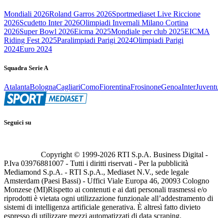
Mondiali 2026
Roland Garros 2026
Sportmediaset Live Riccione
2026
Scudetto Inter 2026
Olimpiadi Invernali Milano Cortina
2026
Super Bowl 2026
Eicma 2025
Mondiale per club 2025
EICMA
Riding Fest 2025
Paralimpiadi Parigi 2024
Olimpiadi Parigi
2024
Euro 2024
Squadra Serie A
Atalanta
Bologna
Cagliari
Como
Fiorentina
Frosinone
Genoa
Inter
Juvent
Seguici su
Copyright © 1999-
2026
RTI S.p.A. Business Digital -
P.Iva 03976881007 - Tutti i diritti riservati - Per la pubblicità
Mediamond S.p.A. - RTI S.p.A., Mediaset N.V., sede legale
Amsterdam (Paesi Bassi) - Uffici Viale Europa 46, 20093 Cologno
Monzese (MI)
Rispetto ai contenuti e ai dati personali trasmessi e/o
riprodotti è vietata ogni utilizzazione funzionale all’addestramento di
sistemi di intelligenza artificiale generativa. È altresì fatto divieto
espresso di utilizzare mezzi automatizzati di data scraping.