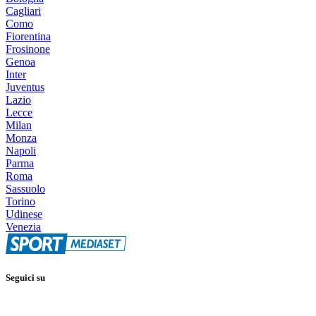
Cagliari
Como
Fiorentina
Frosinone
Genoa
Inter
Juventus
Lazio
Lecce
Milan
Monza
Napoli
Parma
Roma
Sassuolo
Torino
Udinese
Venezia
Seguici su