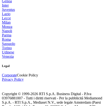
Genoa
Inter
Juventus
Lazio
Lecce
Milan
Monza
Napoli
Parma
Roma
Sassuolo
Torino
Udinese
Venezia
Legal
Corporate
Cookie Policy
Privacy Policy
Copyright © 1999-
2026
RTI S.p.A. Business Digital - P.Iva
03976881007 - Tutti i diritti riservati - Per la pubblicità Mediamond
S.p.A. - RTI S.p.A., Mediaset N.V., sede legale Amsterdam (Paesi