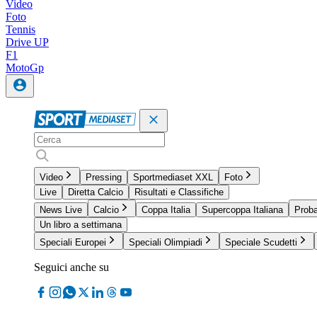
Video
Foto
Tennis
Drive UP
F1
MotoGp
Video
Pressing
Sportmediaset XXL
Foto
Live
Diretta Calcio
Risultati e Classifiche
News Live
Calcio
Coppa Italia
Supercoppa Italiana
Proba
Un libro a settimana
Speciali Europei
Speciali Olimpiadi
Speciale Scudetti
Seguici anche su