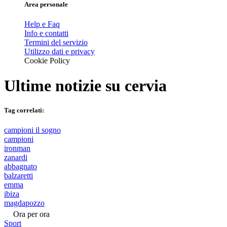
Area personale
Help e Faq
Info e contatti
Termini del servizio
Utilizzo dati e privacy
Cookie Policy
Ultime notizie su
cervia
Tag correlati:
campioni il sogno
campioni
ironman
zanardi
abbagnato
balzaretti
emma
ibiza
magdapozzo
Ora per ora
Sport