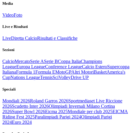
Media
Video
Foto
Live e Risultati
Live
Diretta Calcio
Risultati e Classifiche
Sezioni
Calcio
Mercato
Serie A
Serie B
Coppa Italia
Champions
League
Europa League
Conference League
Calcio Estero
Supercoppa
Italiana
Formula 1
Formula E
MotoGP
Altri Motori
Basket
America's
Cup
Nations League
Tennis
Sci
Volley
Drive UP
Speciali
Mondiali 2026
Roland Garros 2026
Sportmediaset Live Riccione
2026
Scudetto Inter 2026
Olimpiadi Invernali Milano Cortina
2026
Super Bowl 2026
Eicma 2025
Mondiale per club 2025
EICMA
Riding Fest 2025
Paralimpiadi Parigi 2024
Olimpiadi Parigi
2024
Euro 2024