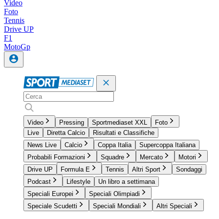
Video
Foto
Tennis
Drive UP
F1
MotoGp
Video
Pressing
Sportmediaset XXL
Foto
Live
Diretta Calcio
Risultati e Classifiche
News Live
Calcio
Coppa Italia
Supercoppa Italiana
Probabili Formazioni
Squadre
Mercato
Motori
Drive UP
Formula E
Tennis
Altri Sport
Sondaggi
Podcast
Lifestyle
Un libro a settimana
Speciali Europei
Speciali Olimpiadi
Speciale Scudetti
Speciali Mondiali
Altri Speciali