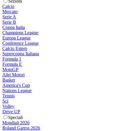
Sezioni
Calcio
Mercato
Serie A
Serie B
Coppa Italia
Champions League
Europa League
Conference League
Calcio Estero
Supercoppa Italiana
Formula 1
Formula E
MotoGP
Altri Motori
Basket
America's Cup
Nations League
Tennis
Sci
Volley
Drive UP
Speciali
Mondiali 2026
Roland Garros 2026