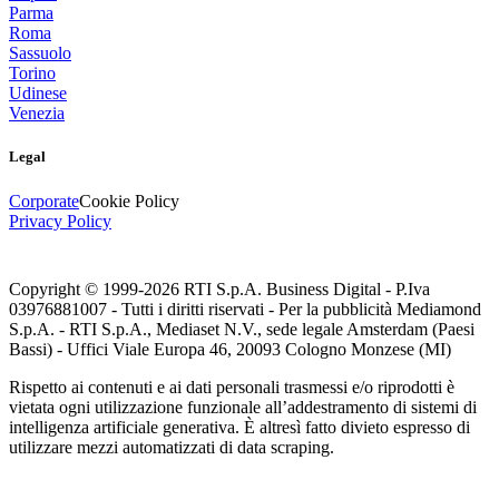
Parma
Roma
Sassuolo
Torino
Udinese
Venezia
Legal
Corporate
Cookie Policy
Privacy Policy
Copyright © 1999-
2026
RTI S.p.A. Business Digital - P.Iva
03976881007 - Tutti i diritti riservati - Per la pubblicità Mediamond
S.p.A. - RTI S.p.A., Mediaset N.V., sede legale Amsterdam (Paesi
Bassi) - Uffici Viale Europa 46, 20093 Cologno Monzese (MI)
Rispetto ai contenuti e ai dati personali trasmessi e/o riprodotti è
vietata ogni utilizzazione funzionale all’addestramento di sistemi di
intelligenza artificiale generativa. È altresì fatto divieto espresso di
utilizzare mezzi automatizzati di data scraping.