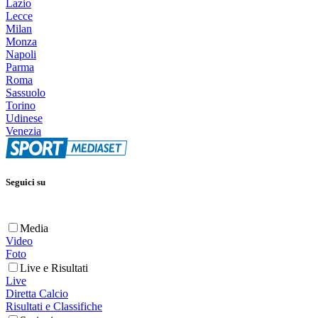
Lazio
Lecce
Milan
Monza
Napoli
Parma
Roma
Sassuolo
Torino
Udinese
Venezia
Seguici su
Media
Video
Foto
Live e Risultati
Live
Diretta Calcio
Risultati e Classifiche