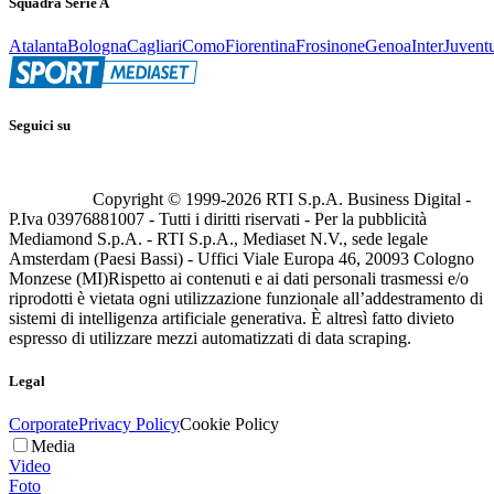
Squadra Serie A
Atalanta
Bologna
Cagliari
Como
Fiorentina
Frosinone
Genoa
Inter
Juvent
Seguici su
Copyright © 1999-
2026
RTI S.p.A. Business Digital -
P.Iva 03976881007 - Tutti i diritti riservati - Per la pubblicità
Mediamond S.p.A. - RTI S.p.A., Mediaset N.V., sede legale
Amsterdam (Paesi Bassi) - Uffici Viale Europa 46, 20093 Cologno
Monzese (MI)
Rispetto ai contenuti e ai dati personali trasmessi e/o
riprodotti è vietata ogni utilizzazione funzionale all’addestramento di
sistemi di intelligenza artificiale generativa. È altresì fatto divieto
espresso di utilizzare mezzi automatizzati di data scraping.
Legal
Corporate
Privacy Policy
Cookie Policy
Media
Video
Foto