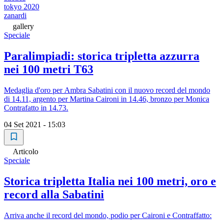
tokyo 2020
zanardi
gallery
Speciale
Paralimpiadi: storica tripletta azzurra
nei 100 metri T63
Medaglia d'oro per Ambra Sabatini con il nuovo record del mondo
di 14.11, argento per Martina Caironi in 14.46, bronzo per Monica
Contrafatto in 14.73.
04 Set 2021 - 15:03
Articolo
Speciale
Storica tripletta Italia nei 100 metri, oro e
record alla Sabatini
Arriva anche il record del mondo, podio per Caironi e Contraffatto: