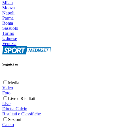
Milan
Monza
Napoli
Parma
Roma
Sassuolo
Torino
Udinese
Venezia
Seguici su
Media
Video
Foto
Live e Risultati
Live
Diretta Calcio
Risultati e Classifiche
Sezioni
Calcio