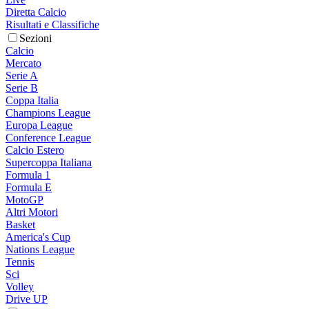
Diretta Calcio
Risultati e Classifiche
Sezioni
Calcio
Mercato
Serie A
Serie B
Coppa Italia
Champions League
Europa League
Conference League
Calcio Estero
Supercoppa Italiana
Formula 1
Formula E
MotoGP
Altri Motori
Basket
America's Cup
Nations League
Tennis
Sci
Volley
Drive UP