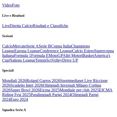
Video
Foto
Live e Risultati
Live
Diretta Calcio
Risultati e Classifiche
Sezioni
Calcio
Mercato
Serie A
Serie B
Coppa Italia
Champions
League
Europa League
Conference League
Calcio Estero
Supercoppa
Italiana
Formula 1
Formula E
MotoGP
Altri Motori
Basket
America's
Cup
Nations League
Tennis
Sci
Volley
Drive UP
Speciali
Mondiali 2026
Roland Garros 2026
Sportmediaset Live Riccione
2026
Scudetto Inter 2026
Olimpiadi Invernali Milano Cortina
2026
Super Bowl 2026
Eicma 2025
Mondiale per club 2025
EICMA
Riding Fest 2025
Paralimpiadi Parigi 2024
Olimpiadi Parigi
2024
Euro 2024
Squadra Serie A