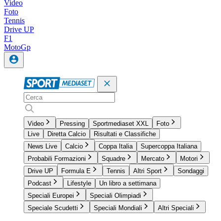
Video
Foto
Tennis
Drive UP
F1
MotoGp
Video
Pressing
Sportmediaset XXL
Foto
Live
Diretta Calcio
Risultati e Classifiche
News Live
Calcio
Coppa Italia
Supercoppa Italiana
Probabili Formazioni
Squadre
Mercato
Motori
Drive UP
Formula E
Tennis
Altri Sport
Sondaggi
Podcast
Lifestyle
Un libro a settimana
Speciali Europei
Speciali Olimpiadi
Speciale Scudetti
Speciali Mondiali
Altri Speciali