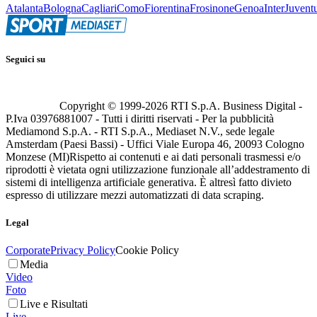
Atalanta
Bologna
Cagliari
Como
Fiorentina
Frosinone
Genoa
Inter
Juvent
Seguici su
Copyright © 1999-
2026
RTI S.p.A. Business Digital -
P.Iva 03976881007 - Tutti i diritti riservati - Per la pubblicità
Mediamond S.p.A. - RTI S.p.A., Mediaset N.V., sede legale
Amsterdam (Paesi Bassi) - Uffici Viale Europa 46, 20093 Cologno
Monzese (MI)
Rispetto ai contenuti e ai dati personali trasmessi e/o
riprodotti è vietata ogni utilizzazione funzionale all’addestramento di
sistemi di intelligenza artificiale generativa. È altresì fatto divieto
espresso di utilizzare mezzi automatizzati di data scraping.
Legal
Corporate
Privacy Policy
Cookie Policy
Media
Video
Foto
Live e Risultati
Live