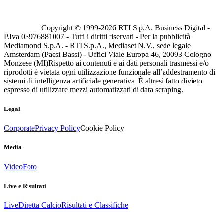
Copyright © 1999-
2026
RTI S.p.A. Business Digital -
P.Iva 03976881007 - Tutti i diritti riservati - Per la pubblicità
Mediamond S.p.A. - RTI S.p.A., Mediaset N.V., sede legale
Amsterdam (Paesi Bassi) - Uffici Viale Europa 46, 20093 Cologno
Monzese (MI)
Rispetto ai contenuti e ai dati personali trasmessi e/o
riprodotti è vietata ogni utilizzazione funzionale all’addestramento di
sistemi di intelligenza artificiale generativa. È altresì fatto divieto
espresso di utilizzare mezzi automatizzati di data scraping.
Legal
Corporate
Privacy Policy
Cookie Policy
Media
Video
Foto
Live e Risultati
Live
Diretta Calcio
Risultati e Classifiche