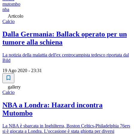
mutombo
nba
Articolo
Calcio
Dalla Germania: Ballack operato per un
tumore alla schiena
La notizia della malattia dell'ex centrocampista tedesco riportata dal
Bild
19 Ago 2020 - 23:31
gallery
Calcio
NBA a Londra: Hazard incontra
Mutombo
La NBA è sbarcata in Inghilterra, Boston Celtics-Philadelphia 76ers
si è giocata a Londra. L'occasione è stata ghiotta per diversi