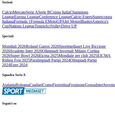
Sezioni
Calcio
Mercato
Serie A
Serie B
Coppa Italia
Champions
League
Europa League
Conference League
Calcio Estero
Supercoppa
Italiana
Formula 1
Formula E
MotoGP
Altri Motori
Basket
America's
Cup
Nations League
Tennis
Sci
Volley
Drive UP
Speciali
Mondiali 2026
Roland Garros 2026
Sportmediaset Live Riccione
2026
Scudetto Inter 2026
Olimpiadi Invernali Milano Cortina
2026
Super Bowl 2026
Eicma 2025
Mondiale per club 2025
EICMA
Riding Fest 2025
Paralimpiadi Parigi 2024
Olimpiadi Parigi
2024
Euro 2024
Squadra Serie A
Atalanta
Bologna
Cagliari
Como
Fiorentina
Frosinone
Genoa
Inter
Juvent
Seguici su