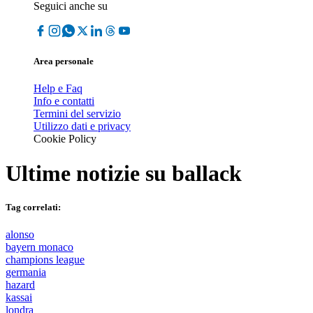
Seguici anche su
Area personale
Help e Faq
Info e contatti
Termini del servizio
Utilizzo dati e privacy
Cookie Policy
Ultime notizie su
ballack
Tag correlati:
alonso
bayern monaco
champions league
germania
hazard
kassai
londra