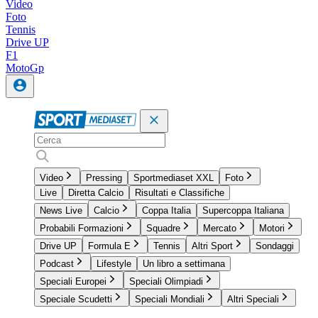
Video
Foto
Tennis
Drive UP
F1
MotoGp
Video
Pressing
Sportmediaset XXL
Foto
Live
Diretta Calcio
Risultati e Classifiche
News Live
Calcio
Coppa Italia
Supercoppa Italiana
Probabili Formazioni
Squadre
Mercato
Motori
Drive UP
Formula E
Tennis
Altri Sport
Sondaggi
Podcast
Lifestyle
Un libro a settimana
Speciali Europei
Speciali Olimpiadi
Speciale Scudetti
Speciali Mondiali
Altri Speciali