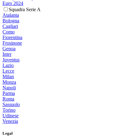
Euro 2024
Squadra Serie A
Atalanta
Bologna
Cagliari
Como
Fiorentina
Frosinone
Genoa
Inter
Juventus
Lazio
Lecce
Milan
Monza
Napoli
Parma
Roma
Sassuolo
Torino
Udinese
Venezia
Legal