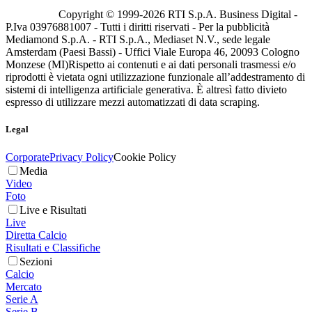
Copyright © 1999-
2026
RTI S.p.A. Business Digital -
P.Iva 03976881007 - Tutti i diritti riservati - Per la pubblicità
Mediamond S.p.A. - RTI S.p.A., Mediaset N.V., sede legale
Amsterdam (Paesi Bassi) - Uffici Viale Europa 46, 20093 Cologno
Monzese (MI)
Rispetto ai contenuti e ai dati personali trasmessi e/o
riprodotti è vietata ogni utilizzazione funzionale all’addestramento di
sistemi di intelligenza artificiale generativa. È altresì fatto divieto
espresso di utilizzare mezzi automatizzati di data scraping.
Legal
Corporate
Privacy Policy
Cookie Policy
Media
Video
Foto
Live e Risultati
Live
Diretta Calcio
Risultati e Classifiche
Sezioni
Calcio
Mercato
Serie A
Serie B