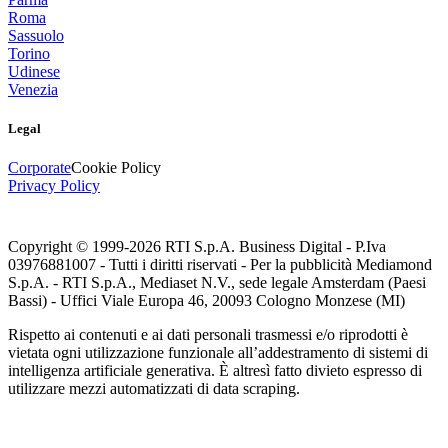
Roma
Sassuolo
Torino
Udinese
Venezia
Legal
Corporate
Cookie Policy
Privacy Policy
Copyright © 1999-
2026
RTI S.p.A. Business Digital - P.Iva
03976881007 - Tutti i diritti riservati - Per la pubblicità Mediamond
S.p.A. - RTI S.p.A., Mediaset N.V., sede legale Amsterdam (Paesi
Bassi) - Uffici Viale Europa 46, 20093 Cologno Monzese (MI)
Rispetto ai contenuti e ai dati personali trasmessi e/o riprodotti è
vietata ogni utilizzazione funzionale all’addestramento di sistemi di
intelligenza artificiale generativa. È altresì fatto divieto espresso di
utilizzare mezzi automatizzati di data scraping.