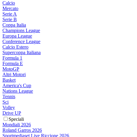
Calcio
Mercato
Serie A
Serie B
Coppa Italia
Champions League
Europa League
Conference League
Calcio Estero
Supercoppa Italiana
Formula 1
Formula E
MotoGP
Altri Motori
Basket
America's Cup
Nations League
Tennis
Sci
Volley
Drive UP
Speciali
Mondiali 2026
Roland Garros 2026
Sportmediaset Live Riccione 2026