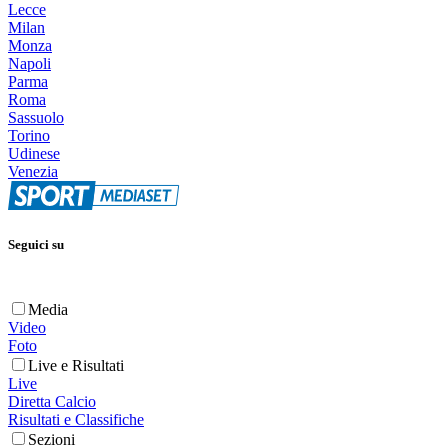
Lecce
Milan
Monza
Napoli
Parma
Roma
Sassuolo
Torino
Udinese
Venezia
Seguici su
Media
Video
Foto
Live e Risultati
Live
Diretta Calcio
Risultati e Classifiche
Sezioni