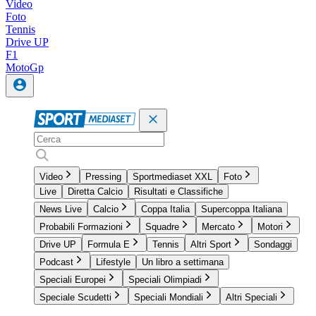
Video
Foto
Tennis
Drive UP
F1
MotoGp
Video
Pressing
Sportmediaset XXL
Foto
Live
Diretta Calcio
Risultati e Classifiche
News Live
Calcio
Coppa Italia
Supercoppa Italiana
Probabili Formazioni
Squadre
Mercato
Motori
Drive UP
Formula E
Tennis
Altri Sport
Sondaggi
Podcast
Lifestyle
Un libro a settimana
Speciali Europei
Speciali Olimpiadi
Speciale Scudetti
Speciali Mondiali
Altri Speciali