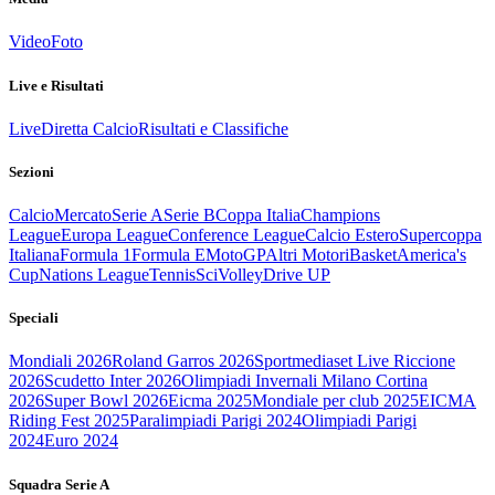
Video
Foto
Live e Risultati
Live
Diretta Calcio
Risultati e Classifiche
Sezioni
Calcio
Mercato
Serie A
Serie B
Coppa Italia
Champions
League
Europa League
Conference League
Calcio Estero
Supercoppa
Italiana
Formula 1
Formula E
MotoGP
Altri Motori
Basket
America's
Cup
Nations League
Tennis
Sci
Volley
Drive UP
Speciali
Mondiali 2026
Roland Garros 2026
Sportmediaset Live Riccione
2026
Scudetto Inter 2026
Olimpiadi Invernali Milano Cortina
2026
Super Bowl 2026
Eicma 2025
Mondiale per club 2025
EICMA
Riding Fest 2025
Paralimpiadi Parigi 2024
Olimpiadi Parigi
2024
Euro 2024
Squadra Serie A