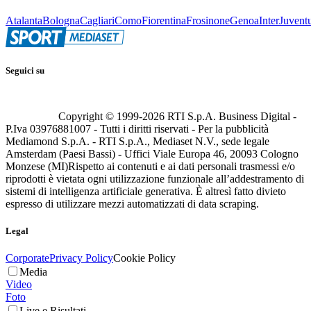
Atalanta
Bologna
Cagliari
Como
Fiorentina
Frosinone
Genoa
Inter
Juvent
Seguici su
Copyright © 1999-
2026
RTI S.p.A. Business Digital -
P.Iva 03976881007 - Tutti i diritti riservati - Per la pubblicità
Mediamond S.p.A. - RTI S.p.A., Mediaset N.V., sede legale
Amsterdam (Paesi Bassi) - Uffici Viale Europa 46, 20093 Cologno
Monzese (MI)
Rispetto ai contenuti e ai dati personali trasmessi e/o
riprodotti è vietata ogni utilizzazione funzionale all’addestramento di
sistemi di intelligenza artificiale generativa. È altresì fatto divieto
espresso di utilizzare mezzi automatizzati di data scraping.
Legal
Corporate
Privacy Policy
Cookie Policy
Media
Video
Foto
Live e Risultati