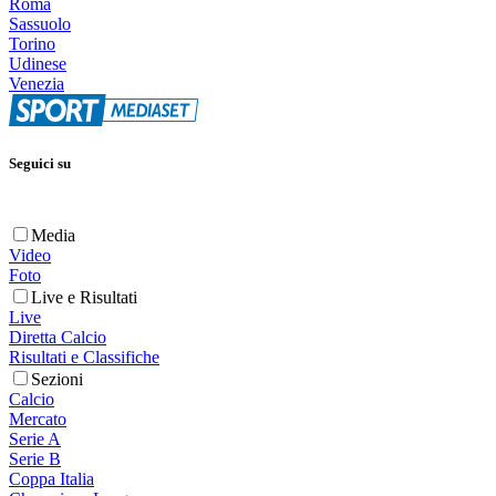
Roma
Sassuolo
Torino
Udinese
Venezia
Seguici su
Media
Video
Foto
Live e Risultati
Live
Diretta Calcio
Risultati e Classifiche
Sezioni
Calcio
Mercato
Serie A
Serie B
Coppa Italia