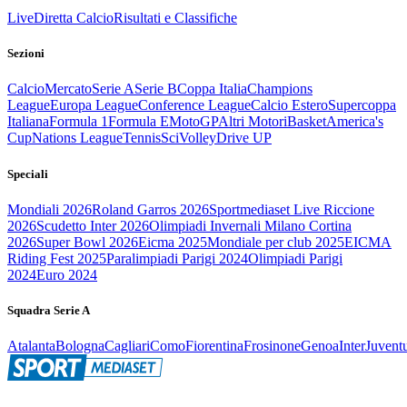
Live
Diretta Calcio
Risultati e Classifiche
Sezioni
Calcio
Mercato
Serie A
Serie B
Coppa Italia
Champions
League
Europa League
Conference League
Calcio Estero
Supercoppa
Italiana
Formula 1
Formula E
MotoGP
Altri Motori
Basket
America's
Cup
Nations League
Tennis
Sci
Volley
Drive UP
Speciali
Mondiali 2026
Roland Garros 2026
Sportmediaset Live Riccione
2026
Scudetto Inter 2026
Olimpiadi Invernali Milano Cortina
2026
Super Bowl 2026
Eicma 2025
Mondiale per club 2025
EICMA
Riding Fest 2025
Paralimpiadi Parigi 2024
Olimpiadi Parigi
2024
Euro 2024
Squadra Serie A
Atalanta
Bologna
Cagliari
Como
Fiorentina
Frosinone
Genoa
Inter
Juvent