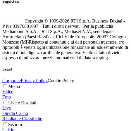
Seguici su
Copyright © 1999-
2026
RTI S.p.A. Business Digital -
P.Iva 03976881007 - Tutti i diritti riservati - Per la pubblicità
Mediamond S.p.A. - RTI S.p.A., Mediaset N.V., sede legale
Amsterdam (Paesi Bassi) - Uffici Viale Europa 46, 20093 Cologno
Monzese (MI)
Rispetto ai contenuti e ai dati personali trasmessi e/o
riprodotti è vietata ogni utilizzazione funzionale all’addestramento di
sistemi di intelligenza artificiale generativa. È altresì fatto divieto
espresso di utilizzare mezzi automatizzati di data scraping.
Legal
Corporate
Privacy Policy
Cookie Policy
Media
Video
Foto
Live e Risultati
Live
Diretta Calcio
Risultati e Classifiche
Sezioni
Calcio