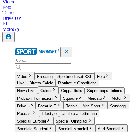
Video
Foto
Tennis
Drive UP
F1
MotoGp
Video
Pressing
Sportmediaset XXL
Foto
Live
Diretta Calcio
Risultati e Classifiche
News Live
Calcio
Coppa Italia
Supercoppa Italiana
Probabili Formazioni
Squadre
Mercato
Motori
Drive UP
Formula E
Tennis
Altri Sport
Sondaggi
Podcast
Lifestyle
Un libro a settimana
Speciali Europei
Speciali Olimpiadi
Speciale Scudetti
Speciali Mondiali
Altri Speciali