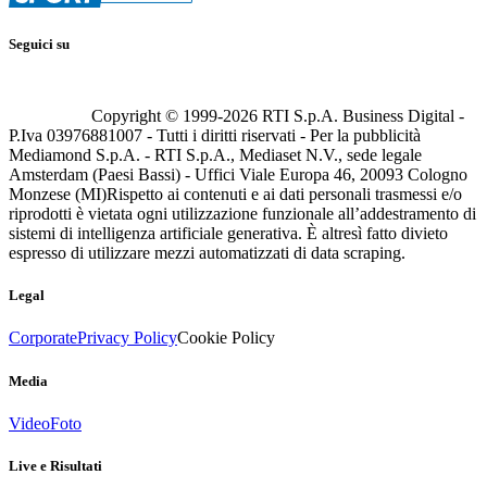
Seguici su
Copyright © 1999-
2026
RTI S.p.A. Business Digital -
P.Iva 03976881007 - Tutti i diritti riservati - Per la pubblicità
Mediamond S.p.A. - RTI S.p.A., Mediaset N.V., sede legale
Amsterdam (Paesi Bassi) - Uffici Viale Europa 46, 20093 Cologno
Monzese (MI)
Rispetto ai contenuti e ai dati personali trasmessi e/o
riprodotti è vietata ogni utilizzazione funzionale all’addestramento di
sistemi di intelligenza artificiale generativa. È altresì fatto divieto
espresso di utilizzare mezzi automatizzati di data scraping.
Legal
Corporate
Privacy Policy
Cookie Policy
Media
Video
Foto
Live e Risultati