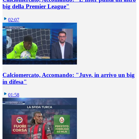
big della Premier League"
02:07
Calciomercato, Accomando: "Juve, in arrivo un big
in difesa"
01:58