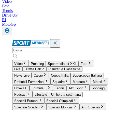
Video
Foto
Tennis
Drive UP
F1
MotoGp
Video
Pressing
Sportmediaset XXL
Foto
Live
Diretta Calcio
Risultati e Classifiche
News Live
Calcio
Coppa Italia
Supercoppa Italiana
Probabili Formazioni
Squadre
Mercato
Motori
Drive UP
Formula E
Tennis
Altri Sport
Sondaggi
Podcast
Lifestyle
Un libro a settimana
Speciali Europei
Speciali Olimpiadi
Speciale Scudetti
Speciali Mondiali
Altri Speciali