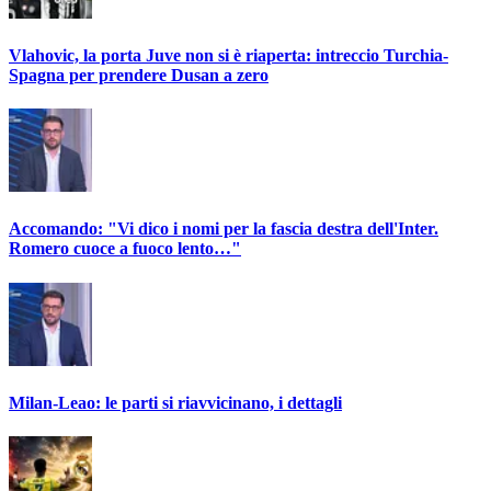
Vlahovic, la porta Juve non si è riaperta: intreccio Turchia-
Spagna per prendere Dusan a zero
Accomando: "Vi dico i nomi per la fascia destra dell'Inter.
Romero cuoce a fuoco lento…"
Milan-Leao: le parti si riavvicinano, i dettagli