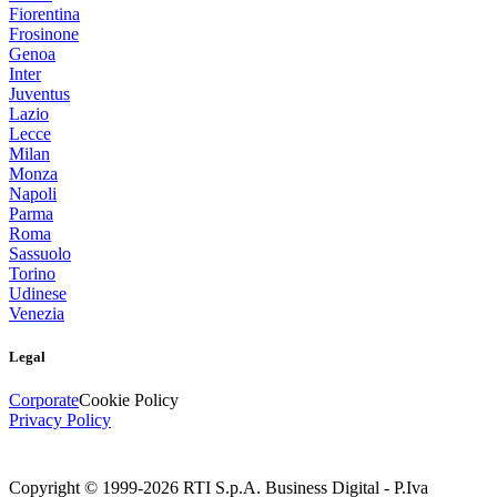
Fiorentina
Frosinone
Genoa
Inter
Juventus
Lazio
Lecce
Milan
Monza
Napoli
Parma
Roma
Sassuolo
Torino
Udinese
Venezia
Legal
Corporate
Cookie Policy
Privacy Policy
Copyright © 1999-
2026
RTI S.p.A. Business Digital - P.Iva