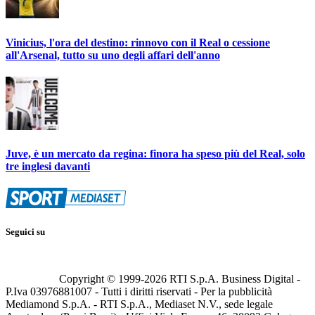
Vinicius, l'ora del destino: rinnovo con il Real o cessione
all'Arsenal, tutto su uno degli affari dell'anno
Juve, è un mercato da regina: finora ha speso più del Real, solo
tre inglesi davanti
Seguici su
Copyright © 1999-
2026
RTI S.p.A. Business Digital -
P.Iva 03976881007 - Tutti i diritti riservati - Per la pubblicità
Mediamond S.p.A. - RTI S.p.A., Mediaset N.V., sede legale