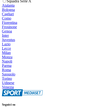
Squadra Serie A
Atalanta
Bologna
Cagliari
Como
Fiorentina
Frosinone
Genoa
Inter
Juventus
Lazio
Lecce
Milan
Monza
Napoli
Parma
Roma
Sassuolo
Torino
Udinese
Venezia
Seguici su