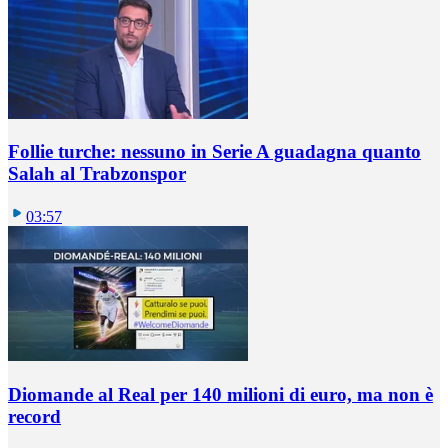
Follie turche: nessuno in Serie A guadagna quanto
Salah al Trabzonspor
03:57
Diomande al Real per 140 milioni di euro, ma non è
record