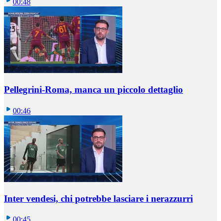
00:48
Pellegrini-Roma, manca un piccolo dettaglio
00:46
Inter vendesi, chi potrebbe lasciare i nerazzurri
00:45