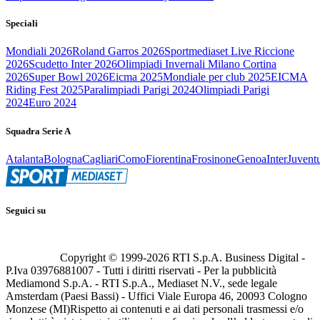
Speciali
Mondiali 2026
Roland Garros 2026
Sportmediaset Live Riccione
2026
Scudetto Inter 2026
Olimpiadi Invernali Milano Cortina
2026
Super Bowl 2026
Eicma 2025
Mondiale per club 2025
EICMA
Riding Fest 2025
Paralimpiadi Parigi 2024
Olimpiadi Parigi
2024
Euro 2024
Squadra Serie A
Atalanta
Bologna
Cagliari
Como
Fiorentina
Frosinone
Genoa
Inter
Juvent
Seguici su
Copyright © 1999-
2026
RTI S.p.A. Business Digital -
P.Iva 03976881007 - Tutti i diritti riservati - Per la pubblicità
Mediamond S.p.A. - RTI S.p.A., Mediaset N.V., sede legale
Amsterdam (Paesi Bassi) - Uffici Viale Europa 46, 20093 Cologno
Monzese (MI)
Rispetto ai contenuti e ai dati personali trasmessi e/o