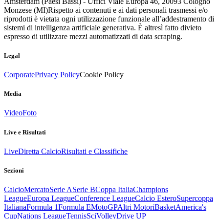
Amsterdam (Paesi Bassi) - Uffici Viale Europa 46, 20093 Cologno
Monzese (MI)
Rispetto ai contenuti e ai dati personali trasmessi e/o
riprodotti è vietata ogni utilizzazione funzionale all’addestramento di
sistemi di intelligenza artificiale generativa. È altresì fatto divieto
espresso di utilizzare mezzi automatizzati di data scraping.
Legal
Corporate
Privacy Policy
Cookie Policy
Media
Video
Foto
Live e Risultati
Live
Diretta Calcio
Risultati e Classifiche
Sezioni
Calcio
Mercato
Serie A
Serie B
Coppa Italia
Champions
League
Europa League
Conference League
Calcio Estero
Supercoppa
Italiana
Formula 1
Formula E
MotoGP
Altri Motori
Basket
America's
Cup
Nations League
Tennis
Sci
Volley
Drive UP