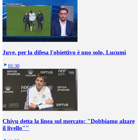
Juve, per la difesa l'obiettivo è uno solo, Lucumì
01:30
Chivu detta la linea sul mercato: "Dobbiamo alzare
il livello""